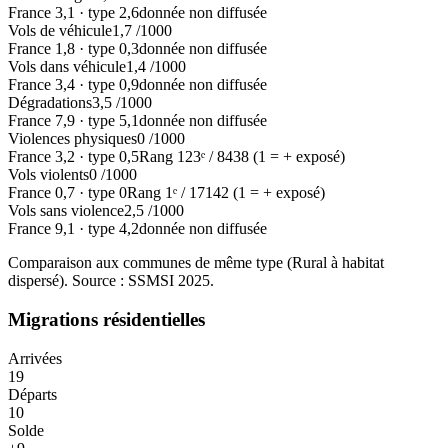
France
3,1
·
type
2,6
donnée non diffusée
Vols de véhicule
1,7
/1000
France
1,8
·
type
0,3
donnée non diffusée
Vols dans véhicule
1,4
/1000
France
3,4
·
type
0,9
donnée non diffusée
Dégradations
3,5
/1000
France
7,9
·
type
5,1
donnée non diffusée
Violences physiques
0
/1000
France
3,2
·
type
0,5
Rang
123
ᵉ /
8438
(1 = + exposé)
Vols violents
0
/1000
France
0,7
·
type
0
Rang
1
ᵉ /
17142
(1 = + exposé)
Vols sans violence
2,5
/1000
France
9,1
·
type
4,2
donnée non diffusée
Comparaison aux communes de même type (
Rural à habitat
dispersé
). Source : SSMSI
2025
.
Migrations résidentielles
Arrivées
19
Départs
10
Solde