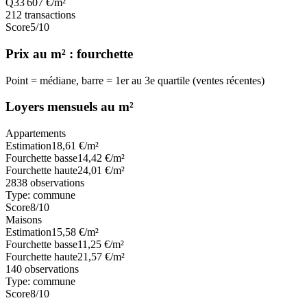
Q3
3 607
€/m²
212
transactions
Score
5
/10
Prix au m² : fourchette
Point = médiane, barre = 1er au 3e quartile (ventes récentes)
Loyers mensuels au m²
Appartements
Estimation
18,61
€/m²
Fourchette basse
14,42
€/m²
Fourchette haute
24,01
€/m²
2838
observations
Type:
commune
Score
8
/10
Maisons
Estimation
15,58
€/m²
Fourchette basse
11,25
€/m²
Fourchette haute
21,57
€/m²
140
observations
Type:
commune
Score
8
/10