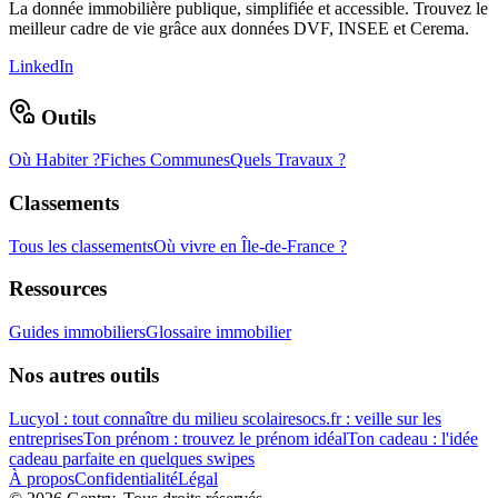
La donnée immobilière publique, simplifiée et accessible. Trouvez le
meilleur cadre de vie grâce aux données DVF, INSEE et Cerema.
LinkedIn
Outils
Où Habiter ?
Fiches Communes
Quels Travaux ?
Classements
Tous les classements
Où vivre en Île-de-France ?
Ressources
Guides immobiliers
Glossaire immobilier
Nos autres outils
Lucyol : tout connaître du milieu scolaire
socs.fr : veille sur les
entreprises
Ton prénom : trouvez le prénom idéal
Ton cadeau : l'idée
cadeau parfaite en quelques swipes
À propos
Confidentialité
Légal