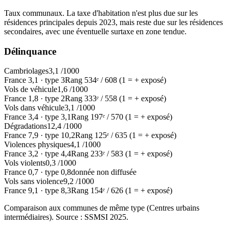
Taux communaux. La taxe d'habitation n'est plus due sur les
résidences principales depuis 2023, mais reste due sur les résidences
secondaires, avec une éventuelle surtaxe en zone tendue.
Délinquance
Cambriolages
3,1
/1000
France
3,1
·
type
3
Rang
534
ᵉ /
608
(1 = + exposé)
Vols de véhicule
1,6
/1000
France
1,8
·
type
2
Rang
333
ᵉ /
558
(1 = + exposé)
Vols dans véhicule
3,1
/1000
France
3,4
·
type
3,1
Rang
197
ᵉ /
570
(1 = + exposé)
Dégradations
12,4
/1000
France
7,9
·
type
10,2
Rang
125
ᵉ /
635
(1 = + exposé)
Violences physiques
4,1
/1000
France
3,2
·
type
4,4
Rang
233
ᵉ /
583
(1 = + exposé)
Vols violents
0,3
/1000
France
0,7
·
type
0,8
donnée non diffusée
Vols sans violence
9,2
/1000
France
9,1
·
type
8,3
Rang
154
ᵉ /
626
(1 = + exposé)
Comparaison aux communes de même type (
Centres urbains
intermédiaires
). Source : SSMSI
2025
.