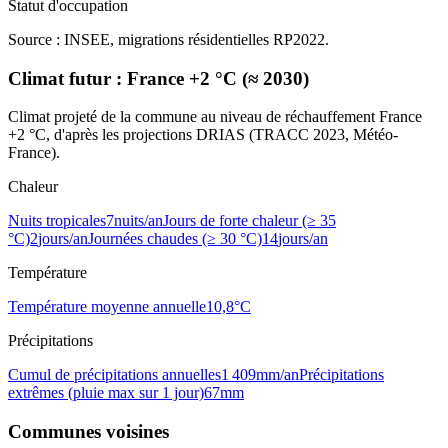
Statut d'occupation
Source : INSEE, migrations résidentielles RP2022.
Climat futur :
France +2 °C (≈ 2030)
Climat projeté de la commune au niveau de réchauffement France
+2 °C, d'après les projections DRIAS (TRACC 2023, Météo-
France).
Chaleur
Nuits tropicales
7
nuits/an
Jours de forte chaleur (≥ 35
°C)
2
jours/an
Journées chaudes (≥ 30 °C)
14
jours/an
Température
Température moyenne annuelle
10,8
°C
Précipitations
Cumul de précipitations annuelles
1 409
mm/an
Précipitations
extrêmes (pluie max sur 1 jour)
67
mm
Communes voisines