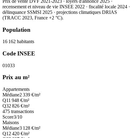
Prix de vente DVF 2021-2023 · loyers d'annonce 2025 ·
recensement et niveau de vie INSEE 2022
· fiscalité locale 2024
·
délinquance SSMSI 2025
· projections climatiques DRIAS
(TRACC 2023, France +2 °C).
Population
16 162
habitants
Code INSEE
01033
Prix au m²
Appartements
Médiane
2 339
€/m²
Q1
1 948
€/m²
Q3
2 826
€/m²
475
transactions
Score
3
/10
Maisons
Médiane
3 128
€/m²
Q1
2 420
€/m²