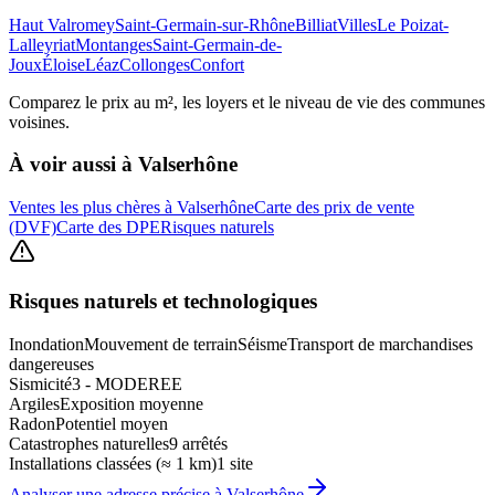
Haut Valromey
Saint-Germain-sur-Rhône
Billiat
Villes
Le Poizat-
Lalleyriat
Montanges
Saint-Germain-de-
Joux
Éloise
Léaz
Collonges
Confort
Comparez le prix au m², les loyers et le niveau de vie des communes
voisines.
À voir aussi à
Valserhône
Ventes les plus chères à Valserhône
Carte des prix de vente
(DVF)
Carte des DPE
Risques naturels
Risques naturels et technologiques
Inondation
Mouvement de terrain
Séisme
Transport de marchandises
dangereuses
Sismicité
3 - MODEREE
Argiles
Exposition moyenne
Radon
Potentiel moyen
Catastrophes naturelles
9 arrêtés
Installations classées (≈ 1 km)
1 site
Analyser une adresse précise à
Valserhône