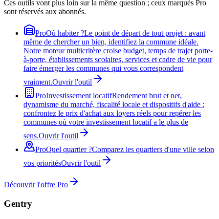
Ces outils vont plus loin sur la même question ; ceux marqués Pro
sont réservés aux abonnés.
Pro
Où habiter ?
Le point de départ de tout projet : avant
même de chercher un bien, identifiez la commune idéale.
Notre moteur multicritère croise budget, temps de trajet porte-
à-porte, établissements scolaires, services et cadre de vie pour
faire émerger les communes qui vous correspondent
vraiment.
Ouvrir l'outil
Pro
Investissement locatif
Rendement brut et net,
dynamisme du marché, fiscalité locale et dispositifs d'aide :
confrontez le prix d'achat aux loyers réels pour repérer les
communes où votre investissement locatif a le plus de
sens.
Ouvrir l'outil
Pro
Quel quartier ?
Comparez les quartiers d'une ville selon
vos priorités
Ouvrir l'outil
Découvrir l'offre Pro
Gentry