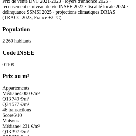
Prix de vente DVF 2021-2023 · loyers d'annonce 2025 ·
recensement et niveau de vie INSEE 2022
· fiscalité locale 2024
·
délinquance SSMSI 2025
· projections climatiques DRIAS
(TRACC 2023, France +2 °C).
Population
2 260
habitants
Code INSEE
01109
Prix au m²
Appartements
Médiane
4 000
€/m²
Q1
3 749
€/m²
Q3
4 577
€/m²
46
transactions
Score
6
/10
Maisons
Médiane
4 231
€/m²
Q1
3 397
€/m²