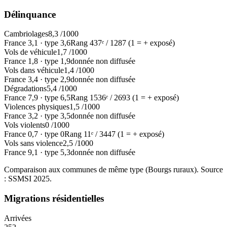
Délinquance
Cambriolages
8,3
/1000
France
3,1
·
type
3,6
Rang
437
ᵉ /
1287
(1 = + exposé)
Vols de véhicule
1,7
/1000
France
1,8
·
type
1,9
donnée non diffusée
Vols dans véhicule
1,4
/1000
France
3,4
·
type
2,9
donnée non diffusée
Dégradations
5,4
/1000
France
7,9
·
type
6,5
Rang
1536
ᵉ /
2693
(1 = + exposé)
Violences physiques
1,5
/1000
France
3,2
·
type
3,5
donnée non diffusée
Vols violents
0
/1000
France
0,7
·
type
0
Rang
11
ᵉ /
3447
(1 = + exposé)
Vols sans violence
2,5
/1000
France
9,1
·
type
5,3
donnée non diffusée
Comparaison aux communes de même type (
Bourgs ruraux
). Source
: SSMSI
2025
.
Migrations résidentielles
Arrivées