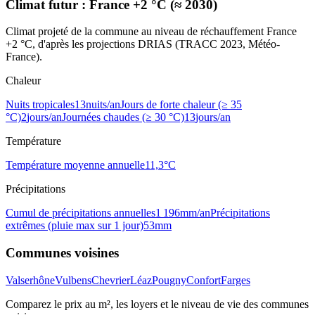
Climat futur :
France +2 °C (≈ 2030)
Climat projeté de la commune au niveau de réchauffement France
+2 °C, d'après les projections DRIAS (TRACC 2023, Météo-
France).
Chaleur
Nuits tropicales
13
nuits/an
Jours de forte chaleur (≥ 35
°C)
2
jours/an
Journées chaudes (≥ 30 °C)
13
jours/an
Température
Température moyenne annuelle
11,3
°C
Précipitations
Cumul de précipitations annuelles
1 196
mm/an
Précipitations
extrêmes (pluie max sur 1 jour)
53
mm
Communes voisines
Valserhône
Vulbens
Chevrier
Léaz
Pougny
Confort
Farges
Comparez le prix au m², les loyers et le niveau de vie des communes