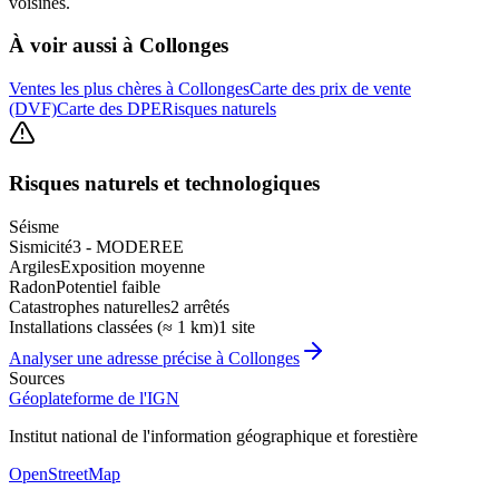
voisines.
À voir aussi à
Collonges
Ventes les plus chères à Collonges
Carte des prix de vente
(DVF)
Carte des DPE
Risques naturels
Risques naturels et technologiques
Séisme
Sismicité
3 - MODEREE
Argiles
Exposition moyenne
Radon
Potentiel faible
Catastrophes naturelles
2 arrêtés
Installations classées (≈ 1 km)
1 site
Analyser une adresse précise à
Collonges
Sources
Géoplateforme de l'IGN
Institut national de l'information géographique et forestière
OpenStreetMap