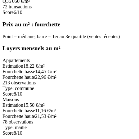
Q3
5 050
€/m²
72
transactions
Score
6
/10
Prix au m² : fourchette
Point = médiane, barre = 1er au 3e quartile (ventes récentes)
Loyers mensuels au m²
Appartements
Estimation
18,22
€/m²
Fourchette basse
14,45
€/m²
Fourchette haute
22,96
€/m²
213
observations
Type:
commune
Score
8
/10
Maisons
Estimation
15,50
€/m²
Fourchette basse
11,16
€/m²
Fourchette haute
21,53
€/m²
78
observations
Type:
maille
Score
8
/10