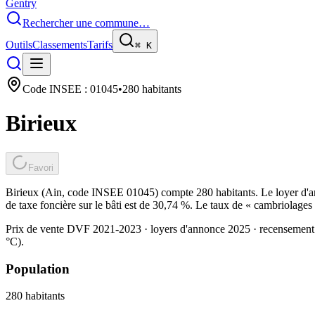
Gentry
Rechercher une commune…
Outils
Classements
Tarifs
⌘
K
Code INSEE :
01045
•
280
habitants
Birieux
Favori
Birieux (Ain, code INSEE 01045) compte 280 habitants. Le loyer d'a
de taxe foncière sur le bâti est de 30,74 %. Le taux de « cambriolages
Prix de vente DVF 2021-2023 · loyers d'annonce 2025 · recensement
°C).
Population
280
habitants