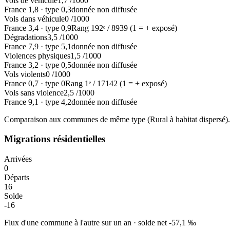
Vols de véhicule
1,7
/1000
France
1,8
·
type
0,3
donnée non diffusée
Vols dans véhicule
0
/1000
France
3,4
·
type
0,9
Rang
192
ᵉ /
8939
(1 = + exposé)
Dégradations
3,5
/1000
France
7,9
·
type
5,1
donnée non diffusée
Violences physiques
1,5
/1000
France
3,2
·
type
0,5
donnée non diffusée
Vols violents
0
/1000
France
0,7
·
type
0
Rang
1
ᵉ /
17142
(1 = + exposé)
Vols sans violence
2,5
/1000
France
9,1
·
type
4,2
donnée non diffusée
Comparaison aux communes de même type (
Rural à habitat dispersé
)
Migrations résidentielles
Arrivées
0
Départs
16
Solde
-16
Flux d'une commune à l'autre sur un an
·
solde net
-57,1
‰