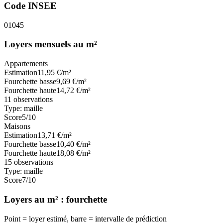
Code INSEE
01045
Loyers mensuels au m²
Appartements
Estimation
11,95
€/m²
Fourchette basse
9,69
€/m²
Fourchette haute
14,72
€/m²
11
observations
Type:
maille
Score
5
/10
Maisons
Estimation
13,71
€/m²
Fourchette basse
10,40
€/m²
Fourchette haute
18,08
€/m²
15
observations
Type:
maille
Score
7
/10
Loyers au m² : fourchette
Point = loyer estimé, barre = intervalle de prédiction