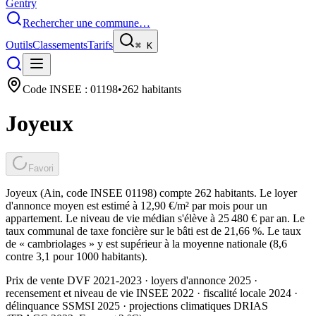
Gentry
Rechercher une commune…
Outils
Classements
Tarifs
⌘
K
Code INSEE :
01198
•
262
habitants
Joyeux
Favori
Joyeux (Ain, code INSEE 01198) compte 262 habitants. Le loyer
d'annonce moyen est estimé à 12,90 €/m² par mois pour un
appartement. Le niveau de vie médian s'élève à 25 480 € par an. Le
taux communal de taxe foncière sur le bâti est de 21,66 %. Le taux
de « cambriolages » y est supérieur à la moyenne nationale (8,6
contre 3,1 pour 1000 habitants).
Prix de vente DVF 2021-2023 · loyers d'annonce 2025 ·
recensement et niveau de vie INSEE 2022
· fiscalité locale 2024
·
délinquance SSMSI 2025
· projections climatiques DRIAS