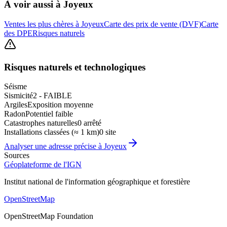
À voir aussi à
Joyeux
Ventes les plus chères à Joyeux
Carte des prix de vente (DVF)
Carte
des DPE
Risques naturels
Risques naturels et technologiques
Séisme
Sismicité
2 - FAIBLE
Argiles
Exposition moyenne
Radon
Potentiel faible
Catastrophes naturelles
0 arrêté
Installations classées (≈ 1 km)
0 site
Analyser une adresse précise à
Joyeux
Sources
Géoplateforme de l'IGN
Institut national de l'information géographique et forestière
OpenStreetMap
OpenStreetMap Foundation