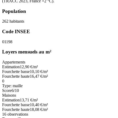
(TRACC 2023, France +2 °C).
Population
262
habitants
Code INSEE
01198
Loyers mensuels au m²
Appartements
Estimation
12,90
€/m²
Fourchette basse
10,10
€/m²
Fourchette haute
16,47
€/m²
0
Type:
maille
Score
6
/10
Maisons
Estimation
13,71
€/m²
Fourchette basse
10,40
€/m²
Fourchette haute
18,08
€/m²
16
observations