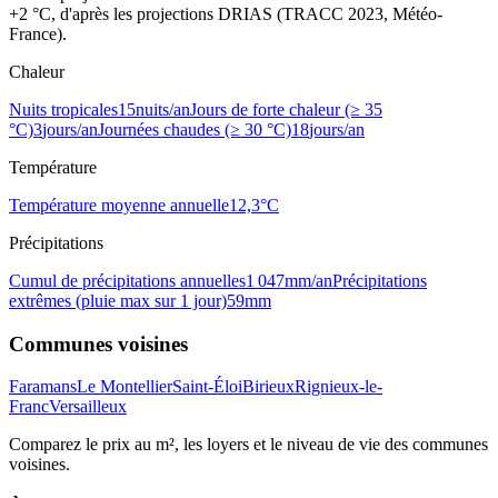
+2 °C, d'après les projections DRIAS (TRACC 2023, Météo-
France).
Chaleur
Nuits tropicales
15
nuits/an
Jours de forte chaleur (≥ 35
°C)
3
jours/an
Journées chaudes (≥ 30 °C)
18
jours/an
Température
Température moyenne annuelle
12,3
°C
Précipitations
Cumul de précipitations annuelles
1 047
mm/an
Précipitations
extrêmes (pluie max sur 1 jour)
59
mm
Communes voisines
Faramans
Le Montellier
Saint-Éloi
Birieux
Rignieux-le-
Franc
Versailleux
Comparez le prix au m², les loyers et le niveau de vie des communes
voisines.