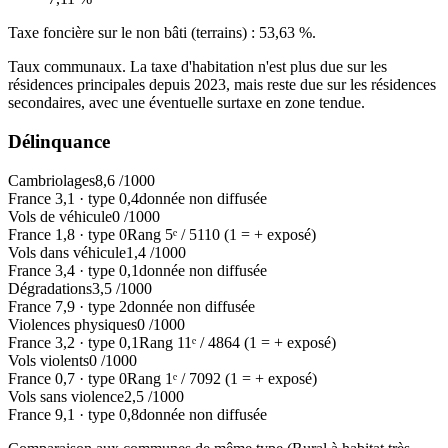
Taxe foncière sur le non bâti (terrains) :
53,63 %
.
Taux communaux. La taxe d'habitation n'est plus due sur les
résidences principales depuis 2023, mais reste due sur les résidences
secondaires, avec une éventuelle surtaxe en zone tendue.
Délinquance
Cambriolages
8,6
/1000
France
3,1
·
type
0,4
donnée non diffusée
Vols de véhicule
0
/1000
France
1,8
·
type
0
Rang
5
ᵉ /
5110
(1 = + exposé)
Vols dans véhicule
1,4
/1000
France
3,4
·
type
0,1
donnée non diffusée
Dégradations
3,5
/1000
France
7,9
·
type
2
donnée non diffusée
Violences physiques
0
/1000
France
3,2
·
type
0,1
Rang
11
ᵉ /
4864
(1 = + exposé)
Vols violents
0
/1000
France
0,7
·
type
0
Rang
1
ᵉ /
7092
(1 = + exposé)
Vols sans violence
2,5
/1000
France
9,1
·
type
0,8
donnée non diffusée