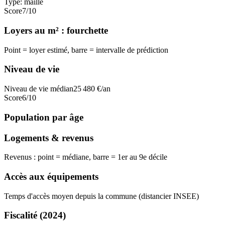
Type:
maille
Score
7
/10
Loyers au m² : fourchette
Point = loyer estimé, barre = intervalle de prédiction
Niveau de vie
Niveau de vie médian
25 480
€/an
Score
6
/10
Population par âge
Logements & revenus
Revenus : point = médiane, barre = 1er au 9e décile
Accès aux équipements
Temps d'accès moyen depuis la commune (distancier INSEE)
Fiscalité
(2024)