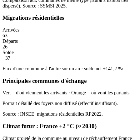
Comparaison aux communes de même type (
Rural à habitat très
dispersé
). Source : SSMSI
2025
.
Migrations résidentielles
Arrivées
63
Départs
26
Solde
+
37
Flux d'une commune à l'autre sur un an
·
solde net
+
141,2
‰
Principales communes d'échange
Vert = d'où viennent les arrivants · Orange = où vont les partants
Portrait détaillé des foyers non diffusé (effectif insuffisant).
Source : INSEE, migrations résidentielles RP2022.
Climat futur :
France +2 °C (≈ 2030)
Climat projeté de la commune au niveau de réchauffement France