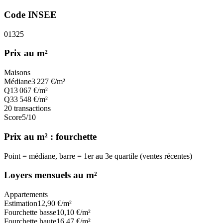
Code INSEE
01325
Prix au m²
Maisons
Médiane
3 227
€/m²
Q1
3 067
€/m²
Q3
3 548
€/m²
20
transactions
Score
5
/10
Prix au m² : fourchette
Point = médiane, barre = 1er au 3e quartile (ventes récentes)
Loyers mensuels au m²
Appartements
Estimation
12,90
€/m²
Fourchette basse
10,10
€/m²
Fourchette haute
16,47
€/m²