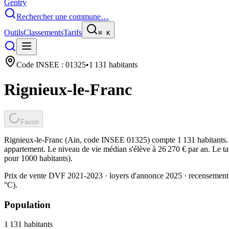
Gentry
Rechercher une commune…
Outils
Classements
Tarifs
⌘
K
Code INSEE :
01325
•
1 131
habitants
Rignieux-le-Franc
Favori
Rignieux-le-Franc (Ain, code INSEE 01325) compte 1 131 habitants. 
appartement. Le niveau de vie médian s'élève à 26 270 € par an. Le ta
pour 1000 habitants).
Prix de vente DVF 2021-2023 · loyers d'annonce 2025 · recensement
°C).
Population
1 131
habitants