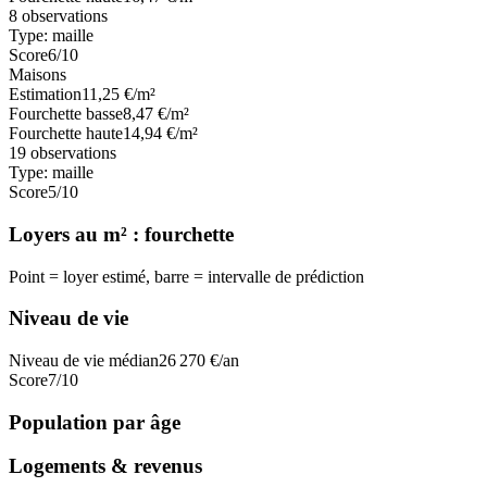
8
observations
Type:
maille
Score
6
/10
Maisons
Estimation
11,25
€/m²
Fourchette basse
8,47
€/m²
Fourchette haute
14,94
€/m²
19
observations
Type:
maille
Score
5
/10
Loyers au m² : fourchette
Point = loyer estimé, barre = intervalle de prédiction
Niveau de vie
Niveau de vie médian
26 270
€/an
Score
7
/10
Population par âge
Logements & revenus