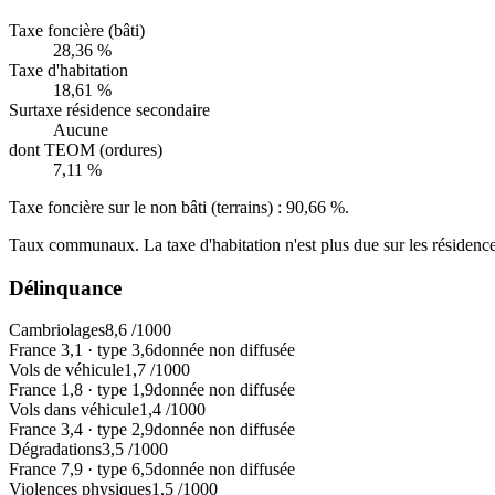
Taxe foncière (bâti)
28,36 %
Taxe d'habitation
18,61 %
Surtaxe résidence secondaire
Aucune
dont TEOM (ordures)
7,11 %
Taxe foncière sur le non bâti (terrains) :
90,66 %
.
Taux communaux. La taxe d'habitation n'est plus due sur les résidence
Délinquance
Cambriolages
8,6
/1000
France
3,1
·
type
3,6
donnée non diffusée
Vols de véhicule
1,7
/1000
France
1,8
·
type
1,9
donnée non diffusée
Vols dans véhicule
1,4
/1000
France
3,4
·
type
2,9
donnée non diffusée
Dégradations
3,5
/1000
France
7,9
·
type
6,5
donnée non diffusée
Violences physiques
1,5
/1000