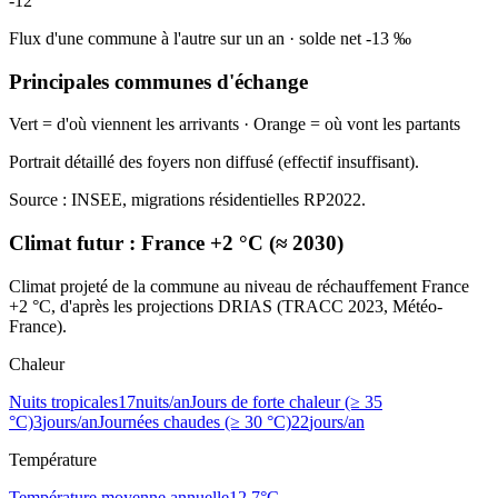
-12
Flux d'une commune à l'autre sur un an
·
solde net
-13
‰
Principales communes d'échange
Vert = d'où viennent les arrivants · Orange = où vont les partants
Portrait détaillé des foyers non diffusé (effectif insuffisant).
Source : INSEE, migrations résidentielles RP2022.
Climat futur :
France +2 °C (≈ 2030)
Climat projeté de la commune au niveau de réchauffement France
+2 °C, d'après les projections DRIAS (TRACC 2023, Météo-
France).
Chaleur
Nuits tropicales
17
nuits/an
Jours de forte chaleur (≥ 35
°C)
3
jours/an
Journées chaudes (≥ 30 °C)
22
jours/an
Température
Température moyenne annuelle
12,7
°C