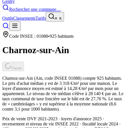
Gentry
Rechercher une commune…
Outils
Classements
Tarifs
⌘
K
Code INSEE :
01088
•
925
habitants
Charnoz-sur-Ain
Favori
Charnoz-sur-Ain (Ain, code INSEE 01088) compte 925 habitants.
Le prix d'achat médian y est de 3 318 €/m² pour une maison. Le
loyer d'annonce moyen est estimé à 14,28 €/m² par mois pour un
appartement. Le niveau de vie médian s'élève à 28 140 € par an. Le
taux communal de taxe foncière sur le bâti est de 27,76 %. Le taux
de « cambriolages » y est supérieur à la moyenne nationale (8,6
contre 3,1 pour 1000 habitants).
Prix de vente DVF 2021-2023 · loyers d'annonce 2025 ·
recensement et niveau de vie INSEE 2022
· fiscalité locale 2024
·