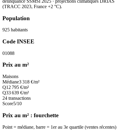
délinquance SSMSI 2025
· projections climatiques DRIAS
(TRACC 2023, France +2 °C).
Population
925
habitants
Code INSEE
01088
Prix au m²
Maisons
Médiane
3 318
€/m²
Q1
2 795
€/m²
Q3
3 639
€/m²
24
transactions
Score
5
/10
Prix au m² : fourchette
Point = médiane, barre = 1er au 3e quartile (ventes récentes)