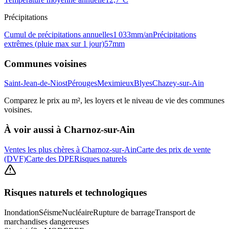
Précipitations
Cumul de précipitations annuelles
1 033
mm/an
Précipitations
extrêmes (pluie max sur 1 jour)
57
mm
Communes voisines
Saint-Jean-de-Niost
Pérouges
Meximieux
Blyes
Chazey-sur-Ain
Comparez le prix au m², les loyers et le niveau de vie des communes
voisines.
À voir aussi à
Charnoz-sur-Ain
Ventes les plus chères à Charnoz-sur-Ain
Carte des prix de vente
(DVF)
Carte des DPE
Risques naturels
Risques naturels et technologiques
Inondation
Séisme
Nucléaire
Rupture de barrage
Transport de
marchandises dangereuses