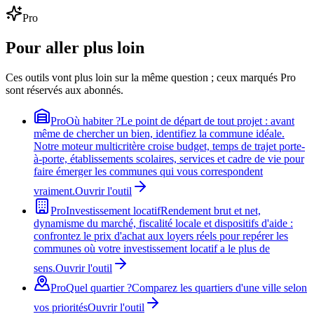
Pro
Pour aller plus loin
Ces outils vont plus loin sur la même question ; ceux marqués Pro
sont réservés aux abonnés.
Pro
Où habiter ?
Le point de départ de tout projet : avant
même de chercher un bien, identifiez la commune idéale.
Notre moteur multicritère croise budget, temps de trajet porte-
à-porte, établissements scolaires, services et cadre de vie pour
faire émerger les communes qui vous correspondent
vraiment.
Ouvrir l'outil
Pro
Investissement locatif
Rendement brut et net,
dynamisme du marché, fiscalité locale et dispositifs d'aide :
confrontez le prix d'achat aux loyers réels pour repérer les
communes où votre investissement locatif a le plus de
sens.
Ouvrir l'outil
Pro
Quel quartier ?
Comparez les quartiers d'une ville selon
vos priorités
Ouvrir l'outil