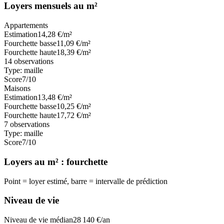
Loyers mensuels au m²
Appartements
Estimation
14,28
€/m²
Fourchette basse
11,09
€/m²
Fourchette haute
18,39
€/m²
14
observations
Type:
maille
Score
7
/10
Maisons
Estimation
13,48
€/m²
Fourchette basse
10,25
€/m²
Fourchette haute
17,72
€/m²
7
observations
Type:
maille
Score
7
/10
Loyers au m² : fourchette
Point = loyer estimé, barre = intervalle de prédiction
Niveau de vie
Niveau de vie médian
28 140
€/an