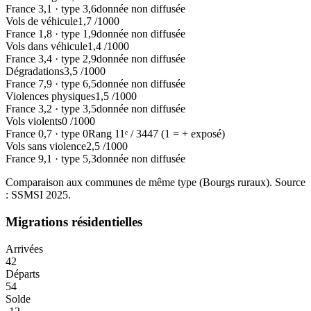
France
3,1
·
type
3,6
donnée non diffusée
Vols de véhicule
1,7
/1000
France
1,8
·
type
1,9
donnée non diffusée
Vols dans véhicule
1,4
/1000
France
3,4
·
type
2,9
donnée non diffusée
Dégradations
3,5
/1000
France
7,9
·
type
6,5
donnée non diffusée
Violences physiques
1,5
/1000
France
3,2
·
type
3,5
donnée non diffusée
Vols violents
0
/1000
France
0,7
·
type
0
Rang
11
ᵉ /
3447
(1 = + exposé)
Vols sans violence
2,5
/1000
France
9,1
·
type
5,3
donnée non diffusée
Comparaison aux communes de même type (
Bourgs ruraux
). Source
: SSMSI
2025
.
Migrations résidentielles
Arrivées
42
Départs
54
Solde