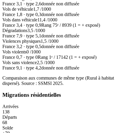
France
3,1
·
type
2,6
donnée non diffusée
Vols de véhicule
1,7
/1000
France
1,8
·
type
0,3
donnée non diffusée
Vols dans véhicule
11,4
/1000
France
3,4
·
type
0,9
Rang
75
ᵉ /
8939
(1 = + exposé)
Dégradations
3,5
/1000
France
7,9
·
type
5,1
donnée non diffusée
Violences physiques
1,5
/1000
France
3,2
·
type
0,5
donnée non diffusée
Vols violents
0
/1000
France
0,7
·
type
0
Rang
1
ᵉ /
17142
(1 = + exposé)
Vols sans violence
2,5
/1000
France
9,1
·
type
4,2
donnée non diffusée
Comparaison aux communes de même type (
Rural à habitat
dispersé
). Source : SSMSI
2025
.
Migrations résidentielles
Arrivées
138
Départs
68
Solde