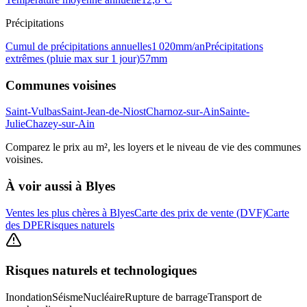
Précipitations
Cumul de précipitations annuelles
1 020
mm/an
Précipitations
extrêmes (pluie max sur 1 jour)
57
mm
Communes voisines
Saint-Vulbas
Saint-Jean-de-Niost
Charnoz-sur-Ain
Sainte-
Julie
Chazey-sur-Ain
Comparez le prix au m², les loyers et le niveau de vie des communes
voisines.
À voir aussi à
Blyes
Ventes les plus chères à Blyes
Carte des prix de vente (DVF)
Carte
des DPE
Risques naturels
Risques naturels et technologiques
Inondation
Séisme
Nucléaire
Rupture de barrage
Transport de