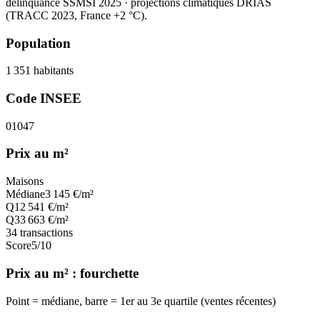
délinquance SSMSI 2025
· projections climatiques DRIAS
(TRACC 2023, France +2 °C).
Population
1 351
habitants
Code INSEE
01047
Prix au m²
Maisons
Médiane
3 145
€/m²
Q1
2 541
€/m²
Q3
3 663
€/m²
34
transactions
Score
5
/10
Prix au m² : fourchette
Point = médiane, barre = 1er au 3e quartile (ventes récentes)