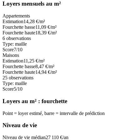
Loyers mensuels au m²
Appartements
Estimation
14,28
€/m²
Fourchette basse
11,09
€/m²
Fourchette haute
18,39
€/m²
6
observations
Type:
maille
Score
7
/10
Maisons
Estimation
11,25
€/m²
Fourchette basse
8,47
€/m²
Fourchette haute
14,94
€/m²
25
observations
Type:
maille
Score
5
/10
Loyers au m² : fourchette
Point = loyer estimé, barre = intervalle de prédiction
Niveau de vie
Niveau de vie médian
27 110
€/an