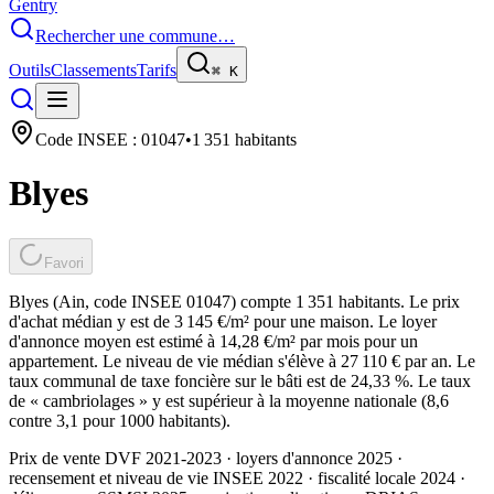
Gentry
Rechercher une commune…
Outils
Classements
Tarifs
⌘
K
Code INSEE :
01047
•
1 351
habitants
Blyes
Favori
Blyes (Ain, code INSEE 01047) compte 1 351 habitants. Le prix
d'achat médian y est de 3 145 €/m² pour une maison. Le loyer
d'annonce moyen est estimé à 14,28 €/m² par mois pour un
appartement. Le niveau de vie médian s'élève à 27 110 € par an. Le
taux communal de taxe foncière sur le bâti est de 24,33 %. Le taux
de « cambriolages » y est supérieur à la moyenne nationale (8,6
contre 3,1 pour 1000 habitants).
Prix de vente DVF 2021-2023 · loyers d'annonce 2025 ·
recensement et niveau de vie INSEE 2022
· fiscalité locale 2024
·