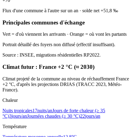
+
70
Flux d'une commune à l'autre sur un an
·
solde net
+
51,8
‰
Principales communes d'échange
Vert = d'où viennent les arrivants · Orange = où vont les partants
Portrait détaillé des foyers non diffusé (effectif insuffisant).
Source : INSEE, migrations résidentielles RP2022.
Climat futur :
France +2 °C (≈ 2030)
Climat projeté de la commune au niveau de réchauffement France
+2 °C, d'après les projections DRIAS (TRACC 2023, Météo-
France).
Chaleur
Nuits tropicales
17
nuits/an
Jours de forte chaleur (≥ 35
°C)
3
jours/an
Journées chaudes (≥ 30 °C)
22
jours/an
Température
Température moyenne annuelle
12,8
°C