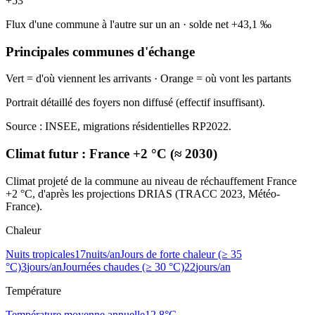
+
53
Flux d'une commune à l'autre sur un an
·
solde net
+
43,1
‰
Principales communes d'échange
Vert = d'où viennent les arrivants · Orange = où vont les partants
Portrait détaillé des foyers non diffusé (effectif insuffisant).
Source : INSEE, migrations résidentielles RP2022.
Climat futur :
France +2 °C (≈ 2030)
Climat projeté de la commune au niveau de réchauffement France
+2 °C, d'après les projections DRIAS (TRACC 2023, Météo-
France).
Chaleur
Nuits tropicales
17
nuits/an
Jours de forte chaleur (≥ 35
°C)
3
jours/an
Journées chaudes (≥ 30 °C)
22
jours/an
Température
Température moyenne annuelle
12,8
°C