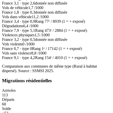
France
3,1
·
type
2,6
donnée non diffusée
Vols de véhicule
1,7
/1000
France
1,8
·
type
0,3
donnée non diffusée
Vols dans véhicule
11,2
/1000
France
3,4
·
type
0,9
Rang
77
ᵉ /
8939
(1 = + exposé)
Dégradations
6,4
/1000
France
7,9
·
type
5,1
Rang
473
ᵉ /
2884
(1 = + exposé)
Violences physiques
1,5
/1000
France
3,2
·
type
0,5
donnée non diffusée
Vols violents
0
/1000
France
0,7
·
type
0
Rang
1
ᵉ /
17142
(1 = + exposé)
Vols sans violence
8,8
/1000
France
9,1
·
type
4,2
Rang
154
ᵉ /
4010
(1 = + exposé)
Comparaison aux communes de même type (
Rural à habitat
dispersé
). Source : SSMSI
2025
.
Migrations résidentielles
Arrivées
113
Départs
60
Solde