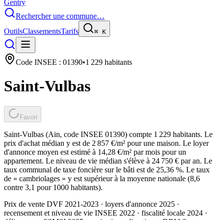
Gentry
Rechercher une commune…
Outils
Classements
Tarifs
⌘
K
Code INSEE :
01390
•
1 229
habitants
Saint-Vulbas
Favori
Saint-Vulbas (Ain, code INSEE 01390) compte 1 229 habitants. Le
prix d'achat médian y est de 2 857 €/m² pour une maison. Le loyer
d'annonce moyen est estimé à 14,28 €/m² par mois pour un
appartement. Le niveau de vie médian s'élève à 24 750 € par an. Le
taux communal de taxe foncière sur le bâti est de 25,36 %. Le taux
de « cambriolages » y est supérieur à la moyenne nationale (8,6
contre 3,1 pour 1000 habitants).
Prix de vente DVF 2021-2023 · loyers d'annonce 2025 ·
recensement et niveau de vie INSEE 2022
· fiscalité locale 2024
·