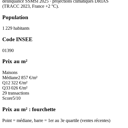
délinquance SSMSI 2025
· projections climatiques DRIAS
(TRACC 2023, France +2 °C).
Population
1 229
habitants
Code INSEE
01390
Prix au m²
Maisons
Médiane
2 857
€/m²
Q1
2 322
€/m²
Q3
3 026
€/m²
29
transactions
Score
5
/10
Prix au m² : fourchette
Point = médiane, barre = 1er au 3e quartile (ventes récentes)