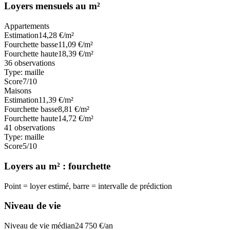
Loyers mensuels au m²
Appartements
Estimation
14,28
€/m²
Fourchette basse
11,09
€/m²
Fourchette haute
18,39
€/m²
36
observations
Type:
maille
Score
7
/10
Maisons
Estimation
11,39
€/m²
Fourchette basse
8,81
€/m²
Fourchette haute
14,72
€/m²
41
observations
Type:
maille
Score
5
/10
Loyers au m² : fourchette
Point = loyer estimé, barre = intervalle de prédiction
Niveau de vie
Niveau de vie médian
24 750
€/an