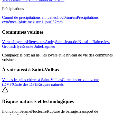
Précipitations
Cumul de précipitations annuelles
1 020
mm/an
Précipitations
extrêmes (pluie max sur 1 jour)
57
mm
Communes voisines
Vernas
Loyettes
Hières-sur-Amby
Saint-Jean-de-Niost
La Balme-les-
Grottes
Blyes
Sainte-Julie
Lagnieu
Comparez le prix au m², les loyers et le niveau de vie des communes
voisines.
À voir aussi à
Saint-Vulbas
Ventes les plus chères à Saint-Vulbas
Carte des prix de vente
(DVF)
Carte des DPE
Risques naturels
Risques naturels et technologiques
Inondation
Séisme
Nucléaire
Rupture de barrage
Transport de