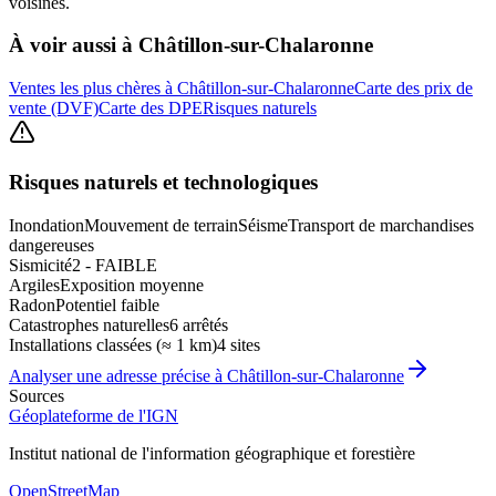
voisines.
À voir aussi à
Châtillon-sur-Chalaronne
Ventes les plus chères à Châtillon-sur-Chalaronne
Carte des prix de
vente (DVF)
Carte des DPE
Risques naturels
Risques naturels et technologiques
Inondation
Mouvement de terrain
Séisme
Transport de marchandises
dangereuses
Sismicité
2 - FAIBLE
Argiles
Exposition moyenne
Radon
Potentiel faible
Catastrophes naturelles
6 arrêtés
Installations classées (≈ 1 km)
4 sites
Analyser une adresse précise à
Châtillon-sur-Chalaronne
Sources
Géoplateforme de l'IGN
Institut national de l'information géographique et forestière
OpenStreetMap