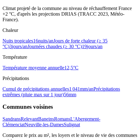
Climat projeté de la commune au niveau de réchauffement France
+2 °C, d'après les projections DRIAS (TRACC 2023, Météo-
France).
Chaleur
Nuits tropicales
16
nuits/an
Jours de forte chaleur (≥ 35
°C)
3
jours/an
Journées chaudes (≥ 30 °C)
19
jours/an
Température
Température moyenne annuelle
12,5
°C
Précipitations
Cumul de précipitations annuelles
1 041
mm/an
Précipitations
extrêmes (pluie max sur 1 jour)
56
mm
Communes voisines
Sandrans
Relevant
Baneins
Romans
L'Abergement-
Clémenciat
Neuville-les-Dames
Sulignat
Comparez le prix au m², les loyers et le niveau de vie des communes