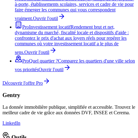
à-porte, établissements scolaires, services et cadre de vie pour
faire émerger les communes qui vous correspondent
vraiment.
Ouvrir l'outil
Pro
Investissement locatif
Rendement brut et net,
dynamisme du marché, fiscalité locale et dispositifs d'aide :
confrontez le prix d'achat aux loyers réels pour repérer les
communes où votre investissement locatif a le plus de
sens.
Ouvrir l'outil
Pro
Quel quartier ?
Comparez les quartiers d'une ville selon
vos priorités
Ouvrir l'outil
Découvrir l'offre Pro
Gentry
La donnée immobilière publique, simplifiée et accessible. Trouvez le
meilleur cadre de vie grâce aux données DVF, INSEE et Cerema.
LinkedIn
Outils