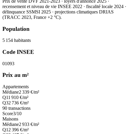
Prix de vente DVF 2021-2023 · loyers d'annonce 2025 ·
recensement et niveau de vie INSEE 2022
· fiscalité locale 2024
·
délinquance SSMSI 2025
· projections climatiques DRIAS
(TRACC 2023, France +2 °C).
Population
5 154
habitants
Code INSEE
01093
Prix au m²
Appartements
Médiane
2 339
€/m²
Q1
1 910
€/m²
Q3
2 736
€/m²
90
transactions
Score
3
/10
Maisons
Médiane
2 933
€/m²
Q1
2 396
€/m²