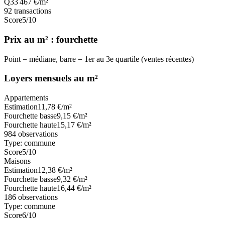
Q3
3 467
€/m²
92
transactions
Score
5
/10
Prix au m² : fourchette
Point = médiane, barre = 1er au 3e quartile (ventes récentes)
Loyers mensuels au m²
Appartements
Estimation
11,78
€/m²
Fourchette basse
9,15
€/m²
Fourchette haute
15,17
€/m²
984
observations
Type:
commune
Score
5
/10
Maisons
Estimation
12,38
€/m²
Fourchette basse
9,32
€/m²
Fourchette haute
16,44
€/m²
186
observations
Type:
commune
Score
6
/10