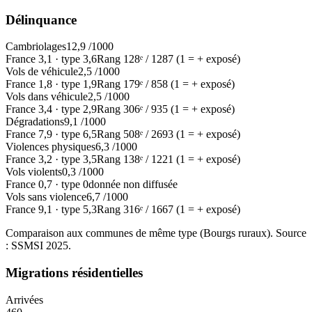
Délinquance
Cambriolages
12,9
/1000
France
3,1
·
type
3,6
Rang
128
ᵉ /
1287
(1 = + exposé)
Vols de véhicule
2,5
/1000
France
1,8
·
type
1,9
Rang
179
ᵉ /
858
(1 = + exposé)
Vols dans véhicule
2,5
/1000
France
3,4
·
type
2,9
Rang
306
ᵉ /
935
(1 = + exposé)
Dégradations
9,1
/1000
France
7,9
·
type
6,5
Rang
508
ᵉ /
2693
(1 = + exposé)
Violences physiques
6,3
/1000
France
3,2
·
type
3,5
Rang
138
ᵉ /
1221
(1 = + exposé)
Vols violents
0,3
/1000
France
0,7
·
type
0
donnée non diffusée
Vols sans violence
6,7
/1000
France
9,1
·
type
5,3
Rang
316
ᵉ /
1667
(1 = + exposé)
Comparaison aux communes de même type (
Bourgs ruraux
). Source
: SSMSI
2025
.
Migrations résidentielles
Arrivées