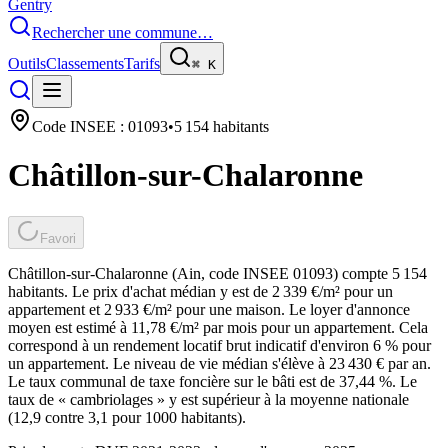
Gentry
Rechercher une commune…
Outils
Classements
Tarifs
⌘
K
Code INSEE :
01093
•
5 154
habitants
Châtillon-sur-Chalaronne
Favori
Châtillon-sur-Chalaronne (Ain, code INSEE 01093) compte 5 154
habitants. Le prix d'achat médian y est de 2 339 €/m² pour un
appartement et 2 933 €/m² pour une maison. Le loyer d'annonce
moyen est estimé à 11,78 €/m² par mois pour un appartement. Cela
correspond à un rendement locatif brut indicatif d'environ 6 % pour
un appartement. Le niveau de vie médian s'élève à 23 430 € par an.
Le taux communal de taxe foncière sur le bâti est de 37,44 %. Le
taux de « cambriolages » y est supérieur à la moyenne nationale
(12,9 contre 3,1 pour 1000 habitants).