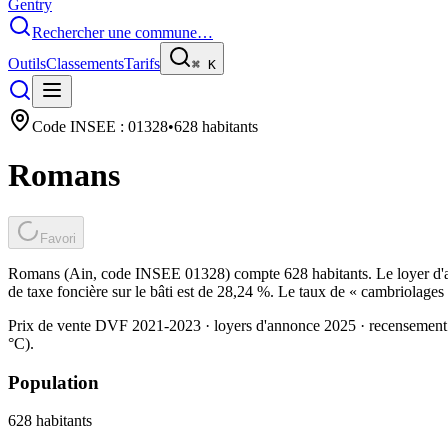
Gentry
Rechercher une commune…
Outils
Classements
Tarifs
⌘
K
Code INSEE :
01328
•
628
habitants
Romans
Favori
Romans (Ain, code INSEE 01328) compte 628 habitants. Le loyer d'an
de taxe foncière sur le bâti est de 28,24 %. Le taux de « cambriolages
Prix de vente DVF 2021-2023 · loyers d'annonce 2025 · recensement
°C).
Population
628
habitants