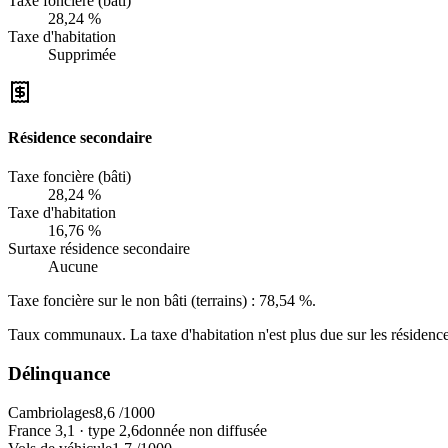
Taxe foncière (bâti)
28,24 %
Taxe d'habitation
Supprimée
Résidence secondaire
Taxe foncière (bâti)
28,24 %
Taxe d'habitation
16,76 %
Surtaxe résidence secondaire
Aucune
Taxe foncière sur le non bâti (terrains) :
78,54 %
.
Taux communaux. La taxe d'habitation n'est plus due sur les résidence
Délinquance
Cambriolages
8,6
/1000
France
3,1
·
type
2,6
donnée non diffusée