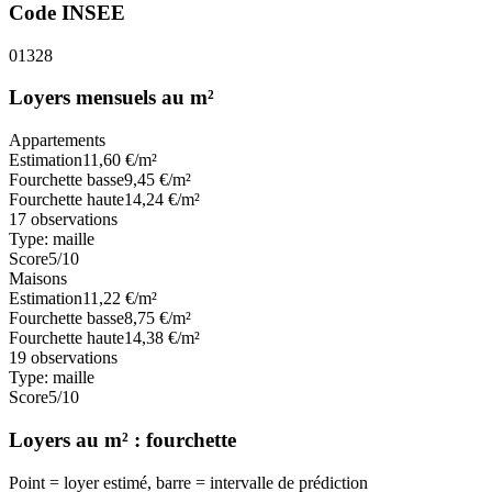
Code INSEE
01328
Loyers mensuels au m²
Appartements
Estimation
11,60
€/m²
Fourchette basse
9,45
€/m²
Fourchette haute
14,24
€/m²
17
observations
Type:
maille
Score
5
/10
Maisons
Estimation
11,22
€/m²
Fourchette basse
8,75
€/m²
Fourchette haute
14,38
€/m²
19
observations
Type:
maille
Score
5
/10
Loyers au m² : fourchette
Point = loyer estimé, barre = intervalle de prédiction