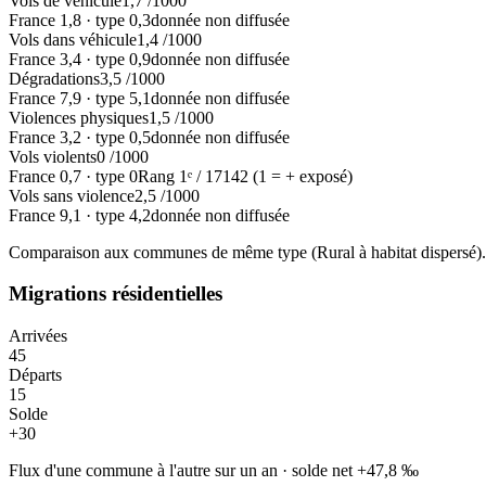
Vols de véhicule
1,7
/1000
France
1,8
·
type
0,3
donnée non diffusée
Vols dans véhicule
1,4
/1000
France
3,4
·
type
0,9
donnée non diffusée
Dégradations
3,5
/1000
France
7,9
·
type
5,1
donnée non diffusée
Violences physiques
1,5
/1000
France
3,2
·
type
0,5
donnée non diffusée
Vols violents
0
/1000
France
0,7
·
type
0
Rang
1
ᵉ /
17142
(1 = + exposé)
Vols sans violence
2,5
/1000
France
9,1
·
type
4,2
donnée non diffusée
Comparaison aux communes de même type (
Rural à habitat dispersé
)
Migrations résidentielles
Arrivées
45
Départs
15
Solde
+
30
Flux d'une commune à l'autre sur un an
·
solde net
+
47,8
‰