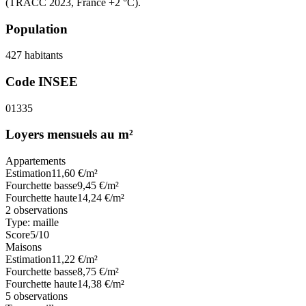
(TRACC 2023, France +2 °C).
Population
427
habitants
Code INSEE
01335
Loyers mensuels au m²
Appartements
Estimation
11,60
€/m²
Fourchette basse
9,45
€/m²
Fourchette haute
14,24
€/m²
2
observations
Type:
maille
Score
5
/10
Maisons
Estimation
11,22
€/m²
Fourchette basse
8,75
€/m²
Fourchette haute
14,38
€/m²
5
observations