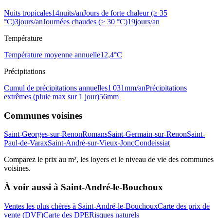
Nuits tropicales
14
nuits/an
Jours de forte chaleur (≥ 35
°C)
3
jours/an
Journées chaudes (≥ 30 °C)
19
jours/an
Température
Température moyenne annuelle
12,4
°C
Précipitations
Cumul de précipitations annuelles
1 031
mm/an
Précipitations
extrêmes (pluie max sur 1 jour)
56
mm
Communes voisines
Saint-Georges-sur-Renon
Romans
Saint-Germain-sur-Renon
Saint-
Paul-de-Varax
Saint-André-sur-Vieux-Jonc
Condeissiat
Comparez le prix au m², les loyers et le niveau de vie des communes
voisines.
À voir aussi à
Saint-André-le-Bouchoux
Ventes les plus chères à Saint-André-le-Bouchoux
Carte des prix de
vente (DVF)
Carte des DPE
Risques naturels