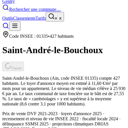
Gentry
Rechercher une commune…
Outils
Classements
Tarifs
⌘
K
Code INSEE :
01335
•
427
habitants
Saint-André-le-Bouchoux
Favori
Saint-André-le-Bouchoux (Ain, code INSEE 01335) compte 427
habitants. Le loyer d'annonce moyen est estimé à 11,60 €/m² par
mois pour un appartement. Le niveau de vie médian s'élève à 25 930
€ par an. Le taux communal de taxe foncière sur le bâti est de 27,55
%. Le taux de « cambriolages » y est supérieur à la moyenne
nationale (8,6 contre 3,1 pour 1000 habitants).
Prix de vente DVF 2021-2023 · loyers d'annonce 2025 ·
recensement et niveau de vie INSEE 2022
· fiscalité locale 2024
·
délinquance SSMSI 2025
· projections climatiques DRIAS