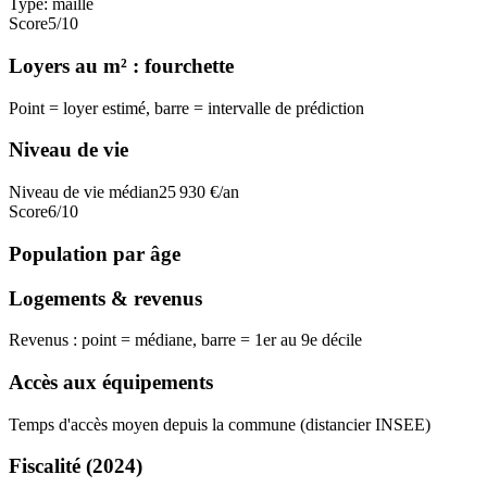
Type:
maille
Score
5
/10
Loyers au m² : fourchette
Point = loyer estimé, barre = intervalle de prédiction
Niveau de vie
Niveau de vie médian
25 930
€/an
Score
6
/10
Population par âge
Logements & revenus
Revenus : point = médiane, barre = 1er au 9e décile
Accès aux équipements
Temps d'accès moyen depuis la commune (distancier INSEE)
Fiscalité
(2024)