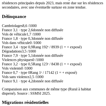
résidences principales depuis 2023, mais reste due sur les résidences
secondaires, avec une éventuelle surtaxe en zone tendue.
Délinquance
Cambriolages
8,6
/1000
France
3,1
·
type
2,6
donnée non diffusée
Vols de véhicule
1,7
/1000
France
1,8
·
type
0,3
donnée non diffusée
Vols dans véhicule
0
/1000
France
3,4
·
type
0,9
Rang
192
ᵉ /
8939
(1 = + exposé)
Dégradations
3,5
/1000
France
7,9
·
type
5,1
donnée non diffusée
Violences physiques
0
/1000
France
3,2
·
type
0,5
Rang
123
ᵉ /
8438
(1 = + exposé)
Vols violents
0
/1000
France
0,7
·
type
0
Rang
1
ᵉ /
17142
(1 = + exposé)
Vols sans violence
2,5
/1000
France
9,1
·
type
4,2
donnée non diffusée
Comparaison aux communes de même type (
Rural à habitat
dispersé
). Source : SSMSI
2025
.
Migrations résidentielles