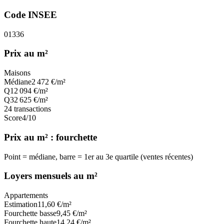
Code INSEE
01336
Prix au m²
Maisons
Médiane
2 472
€/m²
Q1
2 094
€/m²
Q3
2 625
€/m²
24
transactions
Score
4
/10
Prix au m² : fourchette
Point = médiane, barre = 1er au 3e quartile (ventes récentes)
Loyers mensuels au m²
Appartements
Estimation
11,60
€/m²
Fourchette basse
9,45
€/m²
Fourchette haute
14,24
€/m²