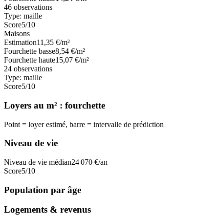
46
observations
Type:
maille
Score
5
/10
Maisons
Estimation
11,35
€/m²
Fourchette basse
8,54
€/m²
Fourchette haute
15,07
€/m²
24
observations
Type:
maille
Score
5
/10
Loyers au m² : fourchette
Point = loyer estimé, barre = intervalle de prédiction
Niveau de vie
Niveau de vie médian
24 070
€/an
Score
5
/10
Population par âge
Logements & revenus