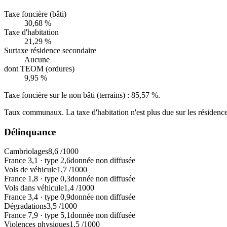
Taxe foncière (bâti)
30,68 %
Taxe d'habitation
21,29 %
Surtaxe résidence secondaire
Aucune
dont TEOM (ordures)
9,95 %
Taxe foncière sur le non bâti (terrains) :
85,57 %
.
Taux communaux. La taxe d'habitation n'est plus due sur les résidence
Délinquance
Cambriolages
8,6
/1000
France
3,1
·
type
2,6
donnée non diffusée
Vols de véhicule
1,7
/1000
France
1,8
·
type
0,3
donnée non diffusée
Vols dans véhicule
1,4
/1000
France
3,4
·
type
0,9
donnée non diffusée
Dégradations
3,5
/1000
France
7,9
·
type
5,1
donnée non diffusée
Violences physiques
1,5
/1000