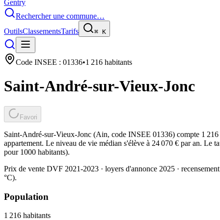
Gentry
Rechercher une commune…
Outils
Classements
Tarifs
⌘
K
Code INSEE :
01336
•
1 216
habitants
Saint-André-sur-Vieux-Jonc
Favori
Saint-André-sur-Vieux-Jonc (Ain, code INSEE 01336) compte 1 216 ha
appartement. Le niveau de vie médian s'élève à 24 070 € par an. Le ta
pour 1000 habitants).
Prix de vente DVF 2021-2023 · loyers d'annonce 2025 · recensement
°C).
Population
1 216
habitants