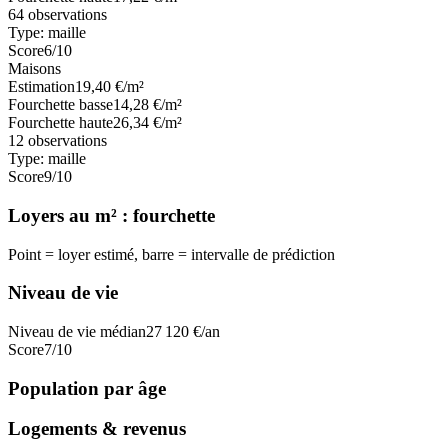
64
observations
Type:
maille
Score
6
/10
Maisons
Estimation
19,40
€/m²
Fourchette basse
14,28
€/m²
Fourchette haute
26,34
€/m²
12
observations
Type:
maille
Score
9
/10
Loyers au m² : fourchette
Point = loyer estimé, barre = intervalle de prédiction
Niveau de vie
Niveau de vie médian
27 120
€/an
Score
7
/10
Population par âge
Logements & revenus