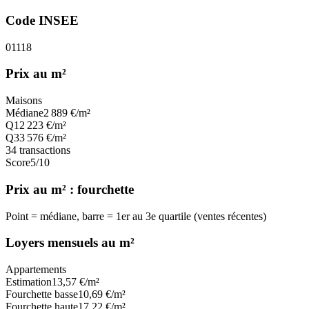
Code INSEE
01118
Prix au m²
Maisons
Médiane
2 889
€/m²
Q1
2 223
€/m²
Q3
3 576
€/m²
34
transactions
Score
5
/10
Prix au m² : fourchette
Point = médiane, barre = 1er au 3e quartile (ventes récentes)
Loyers mensuels au m²
Appartements
Estimation
13,57
€/m²
Fourchette basse
10,69
€/m²
Fourchette haute
17,22
€/m²