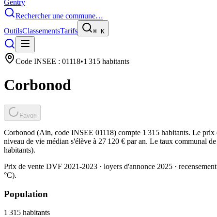
Gentry
Rechercher une commune…
Outils
Classements
Tarifs
⌘
K
Code INSEE :
01118
•
1 315
habitants
Corbonod
Favori
Corbonod (Ain, code INSEE 01118) compte 1 315 habitants. Le prix d
niveau de vie médian s'élève à 27 120 € par an. Le taux communal de t
habitants).
Prix de vente DVF 2021-2023 · loyers d'annonce 2025 · recensement
°C).
Population
1 315
habitants