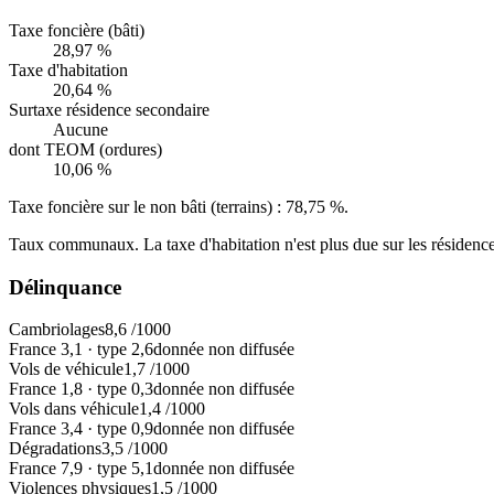
Taxe foncière (bâti)
28,97 %
Taxe d'habitation
20,64 %
Surtaxe résidence secondaire
Aucune
dont TEOM (ordures)
10,06 %
Taxe foncière sur le non bâti (terrains) :
78,75 %
.
Taux communaux. La taxe d'habitation n'est plus due sur les résidence
Délinquance
Cambriolages
8,6
/1000
France
3,1
·
type
2,6
donnée non diffusée
Vols de véhicule
1,7
/1000
France
1,8
·
type
0,3
donnée non diffusée
Vols dans véhicule
1,4
/1000
France
3,4
·
type
0,9
donnée non diffusée
Dégradations
3,5
/1000
France
7,9
·
type
5,1
donnée non diffusée
Violences physiques
1,5
/1000