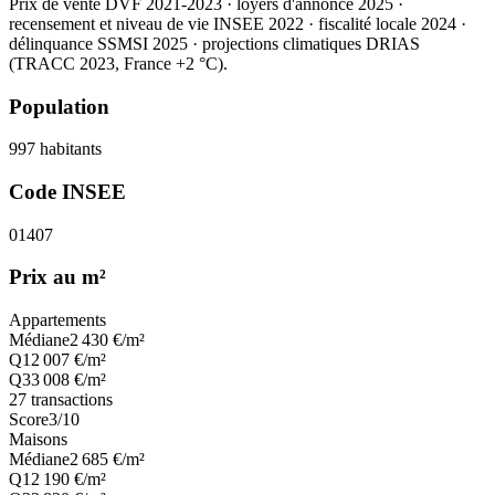
Prix de vente DVF 2021-2023 · loyers d'annonce 2025 ·
recensement et niveau de vie INSEE 2022
· fiscalité locale 2024
·
délinquance SSMSI 2025
· projections climatiques DRIAS
(TRACC 2023, France +2 °C).
Population
997
habitants
Code INSEE
01407
Prix au m²
Appartements
Médiane
2 430
€/m²
Q1
2 007
€/m²
Q3
3 008
€/m²
27
transactions
Score
3
/10
Maisons
Médiane
2 685
€/m²
Q1
2 190
€/m²