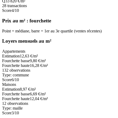
Q3
3 820
€/m²
28
transactions
Score
4
/10
Prix au m² : fourchette
Point = médiane, barre = 1er au 3e quartile (ventes récentes)
Loyers mensuels au m²
Appartements
Estimation
12,63
€/m²
Fourchette basse
9,80
€/m²
Fourchette haute
16,28
€/m²
132
observations
Type:
commune
Score
6
/10
Maisons
Estimation
8,97
€/m²
Fourchette basse
6,69
€/m²
Fourchette haute
12,04
€/m²
12
observations
Type:
maille
Score
3
/10