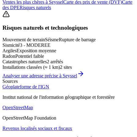
Ventes les plus chères à Seyssel
Carte des prix de vente (DVF)
Carte
des DPE
Risques naturels
Risques naturels et technologiques
Mouvement de terrain
Séisme
Rupture de barrage
Sismicité
3 - MODEREE
Argiles
Exposition moyenne
Radon
Potentiel faible
Catastrophes naturelles
2 arrêtés
Installations classées (≈ 1 km)
2 sites
Analyser une adresse précise à
Seyssel
Sources
Géoplateforme de l'IGN
Institut national de l'information géographique et forestière
OpenStreetMap
OpenStreetMap Foundation
Revenus localisés sociaux et fiscaux