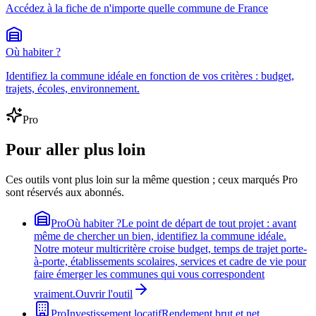
Accédez à la fiche de n'importe quelle commune de France
Où habiter ?
Identifiez la commune idéale en fonction de vos critères : budget,
trajets, écoles, environnement.
Pro
Pour aller plus loin
Ces outils vont plus loin sur la même question ; ceux marqués Pro
sont réservés aux abonnés.
Pro
Où habiter ?
Le point de départ de tout projet : avant
même de chercher un bien, identifiez la commune idéale.
Notre moteur multicritère croise budget, temps de trajet porte-
à-porte, établissements scolaires, services et cadre de vie pour
faire émerger les communes qui vous correspondent
vraiment.
Ouvrir l'outil
Pro
Investissement locatif
Rendement brut et net,