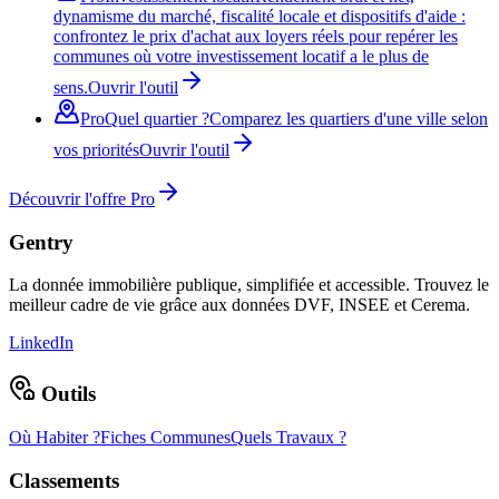
dynamisme du marché, fiscalité locale et dispositifs d'aide :
confrontez le prix d'achat aux loyers réels pour repérer les
communes où votre investissement locatif a le plus de
sens.
Ouvrir l'outil
Pro
Quel quartier ?
Comparez les quartiers d'une ville selon
vos priorités
Ouvrir l'outil
Découvrir l'offre Pro
Gentry
La donnée immobilière publique, simplifiée et accessible. Trouvez le
meilleur cadre de vie grâce aux données DVF, INSEE et Cerema.
LinkedIn
Outils
Où Habiter ?
Fiches Communes
Quels Travaux ?
Classements