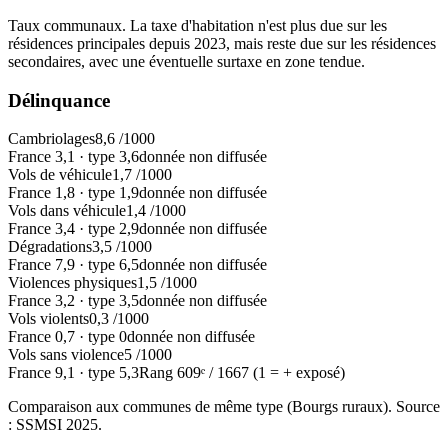
Taux communaux. La taxe d'habitation n'est plus due sur les
résidences principales depuis 2023, mais reste due sur les résidences
secondaires, avec une éventuelle surtaxe en zone tendue.
Délinquance
Cambriolages
8,6
/1000
France
3,1
·
type
3,6
donnée non diffusée
Vols de véhicule
1,7
/1000
France
1,8
·
type
1,9
donnée non diffusée
Vols dans véhicule
1,4
/1000
France
3,4
·
type
2,9
donnée non diffusée
Dégradations
3,5
/1000
France
7,9
·
type
6,5
donnée non diffusée
Violences physiques
1,5
/1000
France
3,2
·
type
3,5
donnée non diffusée
Vols violents
0,3
/1000
France
0,7
·
type
0
donnée non diffusée
Vols sans violence
5
/1000
France
9,1
·
type
5,3
Rang
609
ᵉ /
1667
(1 = + exposé)
Comparaison aux communes de même type (
Bourgs ruraux
). Source
: SSMSI
2025
.