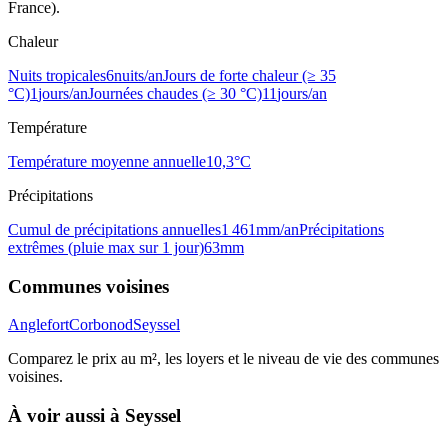
France).
Chaleur
Nuits tropicales
6
nuits/an
Jours de forte chaleur (≥ 35
°C)
1
jours/an
Journées chaudes (≥ 30 °C)
11
jours/an
Température
Température moyenne annuelle
10,3
°C
Précipitations
Cumul de précipitations annuelles
1 461
mm/an
Précipitations
extrêmes (pluie max sur 1 jour)
63
mm
Communes voisines
Anglefort
Corbonod
Seyssel
Comparez le prix au m², les loyers et le niveau de vie des communes
voisines.
À voir aussi à
Seyssel