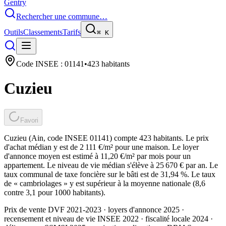
Gentry
Rechercher une commune…
Outils
Classements
Tarifs
⌘
K
Code INSEE :
01141
•
423
habitants
Cuzieu
Favori
Cuzieu (Ain, code INSEE 01141) compte 423 habitants. Le prix
d'achat médian y est de 2 111 €/m² pour une maison. Le loyer
d'annonce moyen est estimé à 11,20 €/m² par mois pour un
appartement. Le niveau de vie médian s'élève à 25 670 € par an. Le
taux communal de taxe foncière sur le bâti est de 31,94 %. Le taux
de « cambriolages » y est supérieur à la moyenne nationale (8,6
contre 3,1 pour 1000 habitants).
Prix de vente DVF 2021-2023 · loyers d'annonce 2025 ·
recensement et niveau de vie INSEE 2022
· fiscalité locale 2024
·