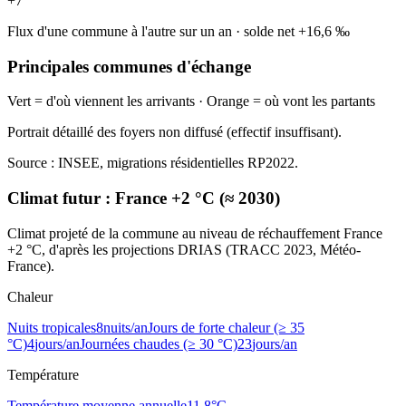
+
7
Flux d'une commune à l'autre sur un an
·
solde net
+
16,6
‰
Principales communes d'échange
Vert = d'où viennent les arrivants · Orange = où vont les partants
Portrait détaillé des foyers non diffusé (effectif insuffisant).
Source : INSEE, migrations résidentielles RP2022.
Climat futur :
France +2 °C (≈ 2030)
Climat projeté de la commune au niveau de réchauffement France
+2 °C, d'après les projections DRIAS (TRACC 2023, Météo-
France).
Chaleur
Nuits tropicales
8
nuits/an
Jours de forte chaleur (≥ 35
°C)
4
jours/an
Journées chaudes (≥ 30 °C)
23
jours/an
Température
Température moyenne annuelle
11,8
°C