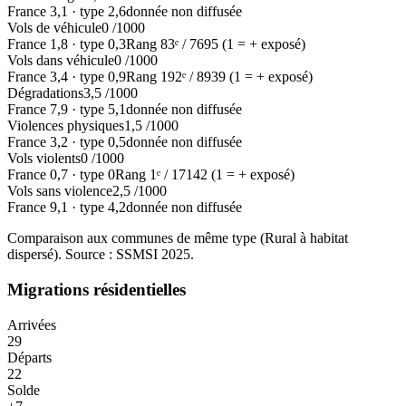
France
3,1
·
type
2,6
donnée non diffusée
Vols de véhicule
0
/1000
France
1,8
·
type
0,3
Rang
83
ᵉ /
7695
(1 = + exposé)
Vols dans véhicule
0
/1000
France
3,4
·
type
0,9
Rang
192
ᵉ /
8939
(1 = + exposé)
Dégradations
3,5
/1000
France
7,9
·
type
5,1
donnée non diffusée
Violences physiques
1,5
/1000
France
3,2
·
type
0,5
donnée non diffusée
Vols violents
0
/1000
France
0,7
·
type
0
Rang
1
ᵉ /
17142
(1 = + exposé)
Vols sans violence
2,5
/1000
France
9,1
·
type
4,2
donnée non diffusée
Comparaison aux communes de même type (
Rural à habitat
dispersé
). Source : SSMSI
2025
.
Migrations résidentielles
Arrivées
29
Départs
22
Solde