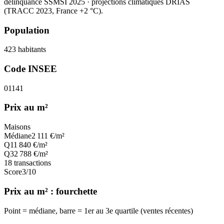
délinquance SSMSI 2025
· projections climatiques DRIAS
(TRACC 2023, France +2 °C).
Population
423
habitants
Code INSEE
01141
Prix au m²
Maisons
Médiane
2 111
€/m²
Q1
1 840
€/m²
Q3
2 788
€/m²
18
transactions
Score
3
/10
Prix au m² : fourchette
Point = médiane, barre = 1er au 3e quartile (ventes récentes)