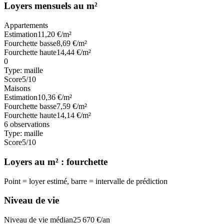
Loyers mensuels au m²
Appartements
Estimation
11,20
€/m²
Fourchette basse
8,69
€/m²
Fourchette haute
14,44
€/m²
0
Type:
maille
Score
5
/10
Maisons
Estimation
10,36
€/m²
Fourchette basse
7,59
€/m²
Fourchette haute
14,14
€/m²
6
observations
Type:
maille
Score
5
/10
Loyers au m² : fourchette
Point = loyer estimé, barre = intervalle de prédiction
Niveau de vie
Niveau de vie médian
25 670
€/an