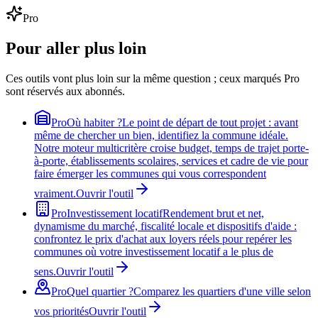
Pro
Pour aller plus loin
Ces outils vont plus loin sur la même question ; ceux marqués Pro
sont réservés aux abonnés.
Pro
Où habiter ?
Le point de départ de tout projet : avant
même de chercher un bien, identifiez la commune idéale.
Notre moteur multicritère croise budget, temps de trajet porte-
à-porte, établissements scolaires, services et cadre de vie pour
faire émerger les communes qui vous correspondent
vraiment.
Ouvrir l'outil
Pro
Investissement locatif
Rendement brut et net,
dynamisme du marché, fiscalité locale et dispositifs d'aide :
confrontez le prix d'achat aux loyers réels pour repérer les
communes où votre investissement locatif a le plus de
sens.
Ouvrir l'outil
Pro
Quel quartier ?
Comparez les quartiers d'une ville selon
vos priorités
Ouvrir l'outil