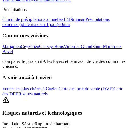
Précipitations
Cumul de précipitations annuelles
1 419
mm/an
Précipitations
extrêmes (pluie max sur 1 jour)
60
mm
Communes voisines
Marignieu
Ceyzérieu
Chazey-Bons
Virieu-le-Grand
Saint-Martin-de-
Bavel
Comparez le prix au m², les loyers et le niveau de vie des communes
voisines.
À voir aussi à
Cuzieu
Ventes les plus chères à Cuzieu
Carte des prix de vente (DVF)
Carte
des DPE
Risques naturels
Risques naturels et technologiques
Inondation
Séisme
Rupture de barrage