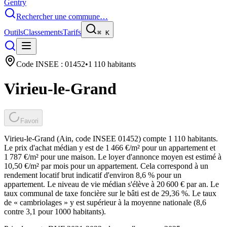
Gentry
Rechercher une commune…
Outils
Classements
Tarifs
⌘
K
Code INSEE :
01452
•
1 110
habitants
Virieu-le-Grand
Favori
Virieu-le-Grand (Ain, code INSEE 01452) compte 1 110 habitants.
Le prix d'achat médian y est de 1 466 €/m² pour un appartement et
1 787 €/m² pour une maison. Le loyer d'annonce moyen est estimé à
10,50 €/m² par mois pour un appartement. Cela correspond à un
rendement locatif brut indicatif d'environ 8,6 % pour un
appartement. Le niveau de vie médian s'élève à 20 600 € par an. Le
taux communal de taxe foncière sur le bâti est de 29,36 %. Le taux
de « cambriolages » y est supérieur à la moyenne nationale (8,6
contre 3,1 pour 1000 habitants).