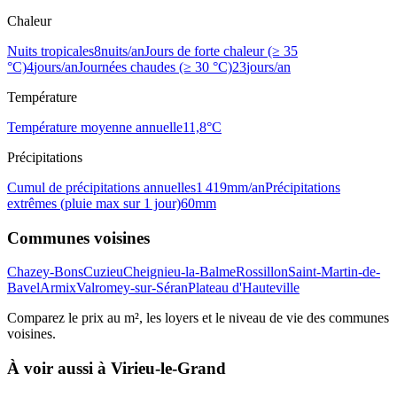
Chaleur
Nuits tropicales
8
nuits/an
Jours de forte chaleur (≥ 35
°C)
4
jours/an
Journées chaudes (≥ 30 °C)
23
jours/an
Température
Température moyenne annuelle
11,8
°C
Précipitations
Cumul de précipitations annuelles
1 419
mm/an
Précipitations
extrêmes (pluie max sur 1 jour)
60
mm
Communes voisines
Chazey-Bons
Cuzieu
Cheignieu-la-Balme
Rossillon
Saint-Martin-de-
Bavel
Armix
Valromey-sur-Séran
Plateau d'Hauteville
Comparez le prix au m², les loyers et le niveau de vie des communes
voisines.
À voir aussi à
Virieu-le-Grand