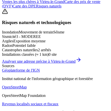
Ventes les plus chères à Virieu-le-Grand
Carte des prix de vente
(DVF)
Carte des DPE
Risques naturels
Risques naturels et technologiques
Inondation
Mouvement de terrain
Séisme
Sismicité
3 - MODEREE
Argiles
Exposition moyenne
Radon
Potentiel faible
Catastrophes naturelles
2 arrêtés
Installations classées (≈ 1 km)
0 site
Analyser une adresse précise à
Virieu-le-Grand
Sources
Géoplateforme de l'IGN
Institut national de l'information géographique et forestière
OpenStreetMap
OpenStreetMap Foundation
Revenus localisés sociaux et fiscaux