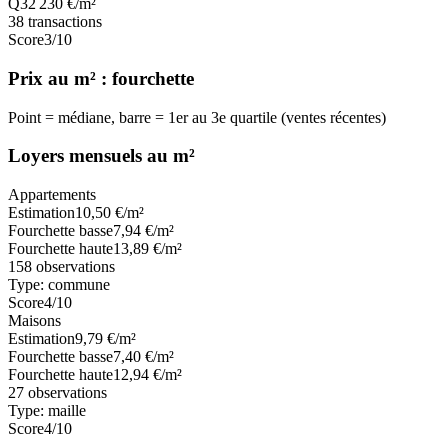
Q3
2 230
€/m²
38
transactions
Score
3
/10
Prix au m² : fourchette
Point = médiane, barre = 1er au 3e quartile (ventes récentes)
Loyers mensuels au m²
Appartements
Estimation
10,50
€/m²
Fourchette basse
7,94
€/m²
Fourchette haute
13,89
€/m²
158
observations
Type:
commune
Score
4
/10
Maisons
Estimation
9,79
€/m²
Fourchette basse
7,40
€/m²
Fourchette haute
12,94
€/m²
27
observations
Type:
maille
Score
4
/10