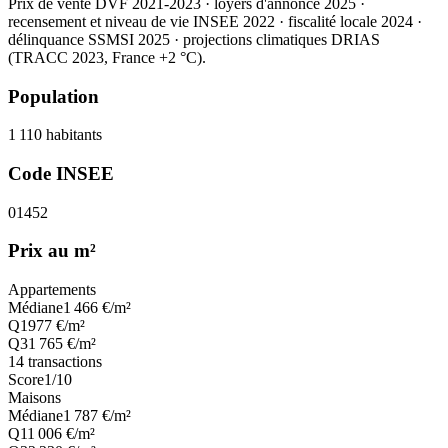
Prix de vente DVF 2021-2023 · loyers d'annonce 2025 ·
recensement et niveau de vie INSEE 2022
· fiscalité locale 2024
·
délinquance SSMSI 2025
· projections climatiques DRIAS
(TRACC 2023, France +2 °C).
Population
1 110
habitants
Code INSEE
01452
Prix au m²
Appartements
Médiane
1 466
€/m²
Q1
977
€/m²
Q3
1 765
€/m²
14
transactions
Score
1
/10
Maisons
Médiane
1 787
€/m²
Q1
1 006
€/m²