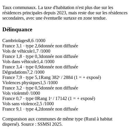
Taux communaux. La taxe d'habitation n'est plus due sur les
résidences principales depuis 2023, mais reste due sur les résidences
secondaires, avec une éventuelle surtaxe en zone tendue.
Délinquance
Cambriolages
8,6
/1000
France
3,1
·
type
2,6
donnée non diffusée
Vols de véhicule
1,7
/1000
France
1,8
·
type
0,3
donnée non diffusée
Vols dans véhicule
1,4
/1000
France
3,4
·
type
0,9
donnée non diffusée
Dégradations
7,2
/1000
France
7,9
·
type
5,1
Rang
382
ᵉ /
2884
(1 = + exposé)
Violences physiques
1,5
/1000
France
3,2
·
type
0,5
donnée non diffusée
Vols violents
0
/1000
France
0,7
·
type
0
Rang
1
ᵉ /
17142
(1 = + exposé)
Vols sans violence
2,5
/1000
France
9,1
·
type
4,2
donnée non diffusée
Comparaison aux communes de même type (
Rural à habitat
dispersé
). Source : SSMSI
2025
.