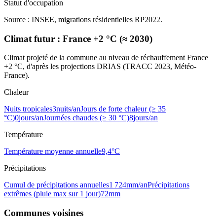
Statut d'occupation
Source : INSEE, migrations résidentielles RP2022.
Climat futur :
France +2 °C (≈ 2030)
Climat projeté de la commune au niveau de réchauffement France
+2 °C, d'après les projections DRIAS (TRACC 2023, Météo-
France).
Chaleur
Nuits tropicales
3
nuits/an
Jours de forte chaleur (≥ 35
°C)
0
jours/an
Journées chaudes (≥ 30 °C)
8
jours/an
Température
Température moyenne annuelle
9,4
°C
Précipitations
Cumul de précipitations annuelles
1 724
mm/an
Précipitations
extrêmes (pluie max sur 1 jour)
72
mm
Communes voisines