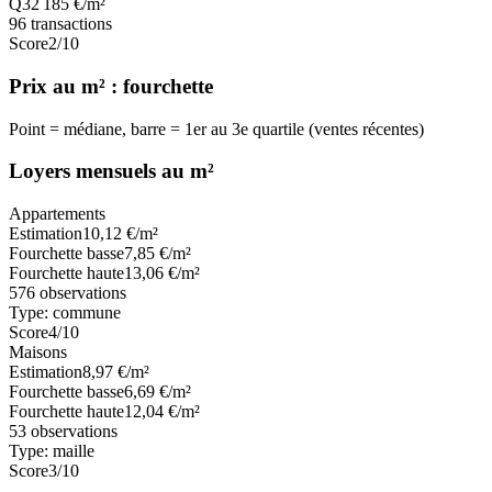
Q3
2 185
€/m²
96
transactions
Score
2
/10
Prix au m² : fourchette
Point = médiane, barre = 1er au 3e quartile (ventes récentes)
Loyers mensuels au m²
Appartements
Estimation
10,12
€/m²
Fourchette basse
7,85
€/m²
Fourchette haute
13,06
€/m²
576
observations
Type:
commune
Score
4
/10
Maisons
Estimation
8,97
€/m²
Fourchette basse
6,69
€/m²
Fourchette haute
12,04
€/m²
53
observations
Type:
maille
Score
3
/10