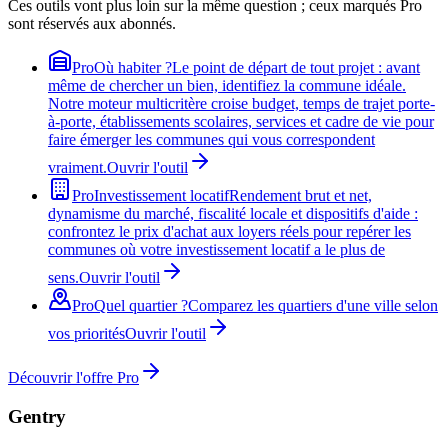
Ces outils vont plus loin sur la même question ; ceux marqués Pro
sont réservés aux abonnés.
Pro
Où habiter ?
Le point de départ de tout projet : avant
même de chercher un bien, identifiez la commune idéale.
Notre moteur multicritère croise budget, temps de trajet porte-
à-porte, établissements scolaires, services et cadre de vie pour
faire émerger les communes qui vous correspondent
vraiment.
Ouvrir l'outil
Pro
Investissement locatif
Rendement brut et net,
dynamisme du marché, fiscalité locale et dispositifs d'aide :
confrontez le prix d'achat aux loyers réels pour repérer les
communes où votre investissement locatif a le plus de
sens.
Ouvrir l'outil
Pro
Quel quartier ?
Comparez les quartiers d'une ville selon
vos priorités
Ouvrir l'outil
Découvrir l'offre Pro
Gentry