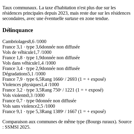
Taux communaux. La taxe d'habitation n'est plus due sur les
résidences principales depuis 2023, mais reste due sur les résidences
secondaires, avec une éventuelle surtaxe en zone tendue.
Délinquance
Cambriolages
8,6
/1000
France
3,1
·
type
3,6
donnée non diffusée
Vols de véhicule
1,7
/1000
France
1,8
·
type
1,9
donnée non diffusée
Vols dans véhicule
1,4
/1000
France
3,4
·
type
2,9
donnée non diffusée
Dégradations
5,1
/1000
France
7,9
·
type
6,5
Rang
1666
ᵉ /
2693
(1 = + exposé)
Violences physiques
1,4
/1000
France
3,2
·
type
3,5
Rang
750
ᵉ /
1221
(1 = + exposé)
Vols violents
0,3
/1000
France
0,7
·
type
0
donnée non diffusée
Vols sans violence
2,5
/1000
France
9,1
·
type
5,3
Rang
1389
ᵉ /
1667
(1 = + exposé)
Comparaison aux communes de même type (
Bourgs ruraux
). Source
: SSMSI
2025
.