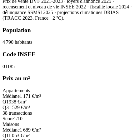
Prix de vente DVF 2021-2023 · loyers d'annonce 2025 ·
recensement et niveau de vie INSEE 2022
· fiscalité locale 2024
·
délinquance SSMSI 2025
· projections climatiques DRIAS
(TRACC 2023, France +2 °C).
Population
4 790
habitants
Code INSEE
01185
Prix au m²
Appartements
Médiane
1 171
€/m²
Q1
938
€/m²
Q3
1 529
€/m²
38
transactions
Score
1
/10
Maisons
Médiane
1 689
€/m²
Q1
1 053
€/m²