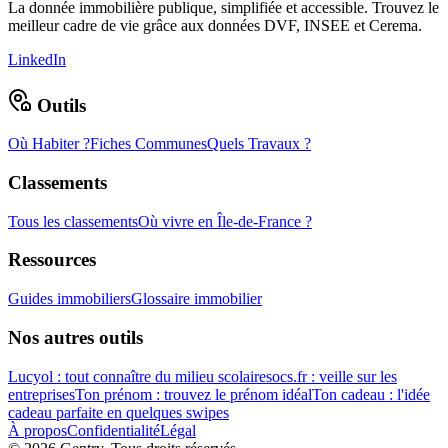
La donnée immobilière publique, simplifiée et accessible. Trouvez le
meilleur cadre de vie grâce aux données DVF, INSEE et Cerema.
LinkedIn
Outils
Où Habiter ?
Fiches Communes
Quels Travaux ?
Classements
Tous les classements
Où vivre en Île-de-France ?
Ressources
Guides immobiliers
Glossaire immobilier
Nos autres outils
Lucyol : tout connaître du milieu scolaire
socs.fr : veille sur les
entreprises
Ton prénom : trouvez le prénom idéal
Ton cadeau : l'idée
cadeau parfaite en quelques swipes
À propos
Confidentialité
Légal