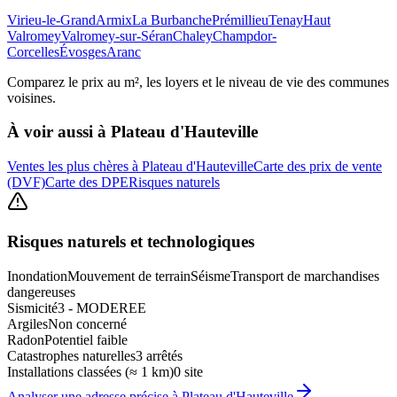
Virieu-le-Grand
Armix
La Burbanche
Prémillieu
Tenay
Haut
Valromey
Valromey-sur-Séran
Chaley
Champdor-
Corcelles
Évosges
Aranc
Comparez le prix au m², les loyers et le niveau de vie des communes
voisines.
À voir aussi à
Plateau d'Hauteville
Ventes les plus chères à Plateau d'Hauteville
Carte des prix de vente
(DVF)
Carte des DPE
Risques naturels
Risques naturels et technologiques
Inondation
Mouvement de terrain
Séisme
Transport de marchandises
dangereuses
Sismicité
3 - MODEREE
Argiles
Non concerné
Radon
Potentiel faible
Catastrophes naturelles
3 arrêtés
Installations classées (≈ 1 km)
0 site
Analyser une adresse précise à
Plateau d'Hauteville