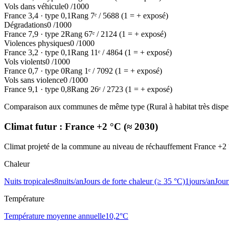
Vols dans véhicule
0
/1000
France
3,4
·
type
0,1
Rang
7
ᵉ /
5688
(1 = + exposé)
Dégradations
0
/1000
France
7,9
·
type
2
Rang
67
ᵉ /
2124
(1 = + exposé)
Violences physiques
0
/1000
France
3,2
·
type
0,1
Rang
11
ᵉ /
4864
(1 = + exposé)
Vols violents
0
/1000
France
0,7
·
type
0
Rang
1
ᵉ /
7092
(1 = + exposé)
Vols sans violence
0
/1000
France
9,1
·
type
0,8
Rang
26
ᵉ /
2723
(1 = + exposé)
Comparaison aux communes de même type (
Rural à habitat très dispe
Climat futur :
France +2 °C (≈ 2030)
Climat projeté de la commune au niveau de réchauffement France +
Chaleur
Nuits tropicales
8
nuits/an
Jours de forte chaleur (≥ 35 °C)
1
jours/an
Jour
Température
Température moyenne annuelle
10,2
°C