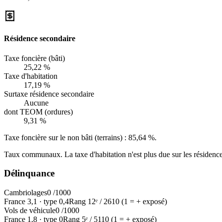
Résidence secondaire
Taxe foncière (bâti)
25,22 %
Taxe d'habitation
17,19 %
Surtaxe résidence secondaire
Aucune
dont TEOM (ordures)
9,31 %
Taxe foncière sur le non bâti (terrains) :
85,64 %
.
Taux communaux. La taxe d'habitation n'est plus due sur les résidence
Délinquance
Cambriolages
0
/1000
France
3,1
·
type
0,4
Rang
12
ᵉ /
2610
(1 = + exposé)
Vols de véhicule
0
/1000
France
1,8
·
type
0
Rang
5
ᵉ /
5110
(1 = + exposé)