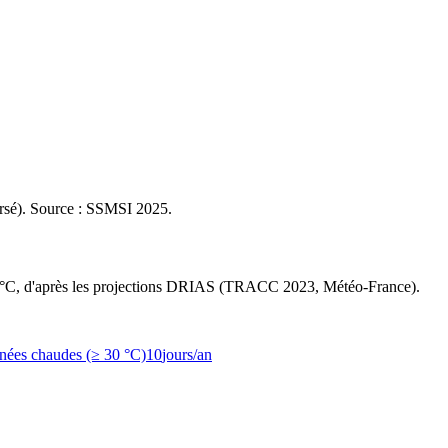
rsé
). Source : SSMSI
2025
.
2 °C, d'après les projections DRIAS (TRACC 2023, Météo-France).
nées chaudes (≥ 30 °C)
10
jours/an