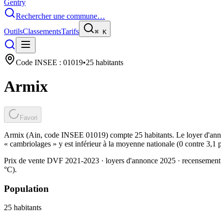
Gentry
Rechercher une commune…
Outils
Classements
Tarifs
⌘
K
Code INSEE :
01019
•
25
habitants
Armix
Favori
Armix (Ain, code INSEE 01019) compte 25 habitants. Le loyer d'annon
« cambriolages » y est inférieur à la moyenne nationale (0 contre 3,1 
Prix de vente DVF 2021-2023 · loyers d'annonce 2025 · recensement
°C).
Population
25
habitants