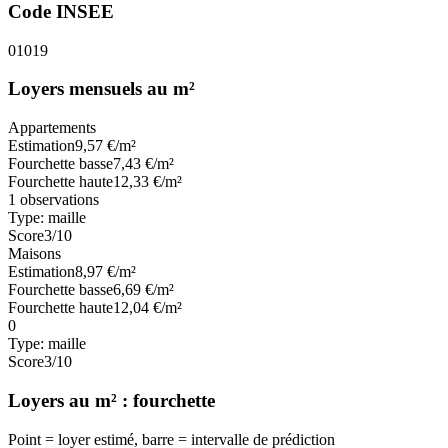
Code INSEE
01019
Loyers mensuels au m²
Appartements
Estimation
9,57
€/m²
Fourchette basse
7,43
€/m²
Fourchette haute
12,33
€/m²
1
observations
Type:
maille
Score
3
/10
Maisons
Estimation
8,97
€/m²
Fourchette basse
6,69
€/m²
Fourchette haute
12,04
€/m²
0
Type:
maille
Score
3
/10
Loyers au m² : fourchette
Point = loyer estimé, barre = intervalle de prédiction