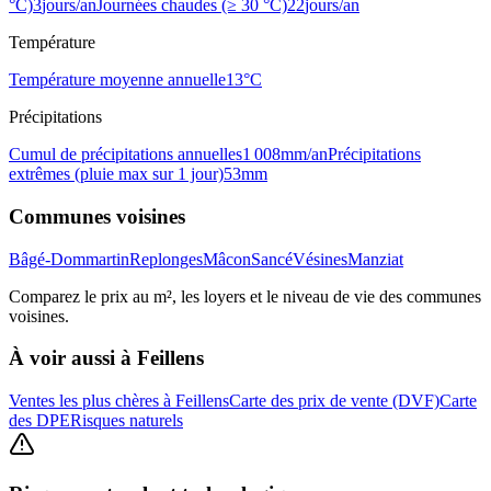
°C)
3
jours/an
Journées chaudes (≥ 30 °C)
22
jours/an
Température
Température moyenne annuelle
13
°C
Précipitations
Cumul de précipitations annuelles
1 008
mm/an
Précipitations
extrêmes (pluie max sur 1 jour)
53
mm
Communes voisines
Bâgé-Dommartin
Replonges
Mâcon
Sancé
Vésines
Manziat
Comparez le prix au m², les loyers et le niveau de vie des communes
voisines.
À voir aussi à
Feillens
Ventes les plus chères à Feillens
Carte des prix de vente (DVF)
Carte
des DPE
Risques naturels