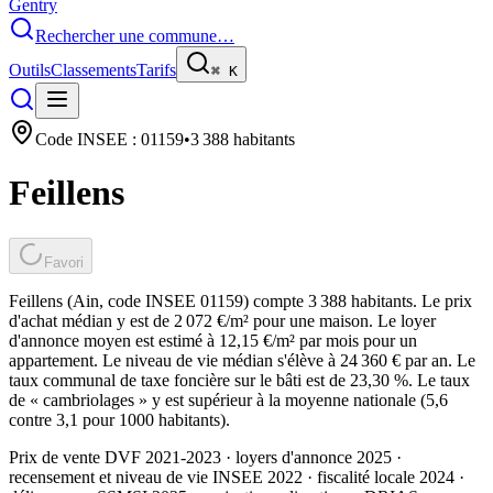
Gentry
Rechercher une commune…
Outils
Classements
Tarifs
⌘
K
Code INSEE :
01159
•
3 388
habitants
Feillens
Favori
Feillens (Ain, code INSEE 01159) compte 3 388 habitants. Le prix
d'achat médian y est de 2 072 €/m² pour une maison. Le loyer
d'annonce moyen est estimé à 12,15 €/m² par mois pour un
appartement. Le niveau de vie médian s'élève à 24 360 € par an. Le
taux communal de taxe foncière sur le bâti est de 23,30 %. Le taux
de « cambriolages » y est supérieur à la moyenne nationale (5,6
contre 3,1 pour 1000 habitants).
Prix de vente DVF 2021-2023 · loyers d'annonce 2025 ·
recensement et niveau de vie INSEE 2022
· fiscalité locale 2024
·