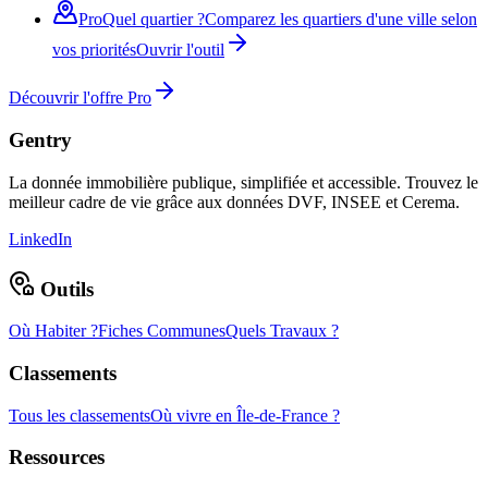
Pro
Quel quartier ?
Comparez les quartiers d'une ville selon
vos priorités
Ouvrir l'outil
Découvrir l'offre Pro
Gentry
La donnée immobilière publique, simplifiée et accessible. Trouvez le
meilleur cadre de vie grâce aux données DVF, INSEE et Cerema.
LinkedIn
Outils
Où Habiter ?
Fiches Communes
Quels Travaux ?
Classements
Tous les classements
Où vivre en Île-de-France ?
Ressources