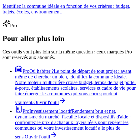
Identifiez la commune idéale en fonction de vos critères : budget,
trajets, écoles, environnement.
Pro
Pour aller plus loin
Ces outils vont plus loin sur la même question ; ceux marqués Pro
sont réservés aux abonnés.
Pro
Où habiter ?
Le point de départ de tout projet : avant
même de chercher un bien, identifiez la commune idéale.
Notre moteur multicritère croise budget, temps de trajet porte-
à-porte, établissements scolaires, services et cadre de vie pour
faire émerger les communes qui vous correspondent
vraiment.
Ouvrir l'outil
Pro
Investissement locatif
Rendement brut et net,
dynamisme du marché, fiscalité locale et dispositifs d'aide :
confrontez le prix d'achat aux loyers réels pour repérer les
communes où votre investissement locatif a le plus de
sens.
Ouvrir l'outil