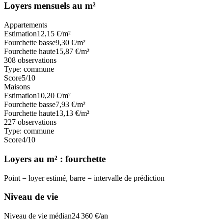
Loyers mensuels au m²
Appartements
Estimation
12,15
€/m²
Fourchette basse
9,30
€/m²
Fourchette haute
15,87
€/m²
308
observations
Type:
commune
Score
5
/10
Maisons
Estimation
10,20
€/m²
Fourchette basse
7,93
€/m²
Fourchette haute
13,13
€/m²
227
observations
Type:
commune
Score
4
/10
Loyers au m² : fourchette
Point = loyer estimé, barre = intervalle de prédiction
Niveau de vie
Niveau de vie médian
24 360
€/an