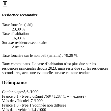
Résidence secondaire
Taxe foncière (bâti)
23,30 %
Taxe d'habitation
16,93 %
Surtaxe résidence secondaire
Aucune
Taxe foncière sur le non bâti (terrains) :
79,28 %
.
Taux communaux. La taxe d'habitation n'est plus due sur les
résidences principales depuis 2023, mais reste due sur les résidences
secondaires, avec une éventuelle surtaxe en zone tendue.
Délinquance
Cambriolages
5,6
/1000
France
3,1
·
type
3,6
Rang
768
ᵉ /
1287
(1 = + exposé)
Vols de véhicule
1,7
/1000
France
1,8
·
type
1,9
donnée non diffusée
Vols dans véhicule
1,4
/1000