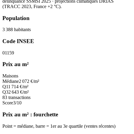
délinquance SSMSI 2025
· projections climatiques DRIAS
(TRACC 2023, France +2 °C).
Population
3 388
habitants
Code INSEE
01159
Prix au m²
Maisons
Médiane
2 072
€/m²
Q1
1 714
€/m²
Q3
2 643
€/m²
83
transactions
Score
3
/10
Prix au m² : fourchette
Point = médiane, barre = 1er au 3e quartile (ventes récentes)