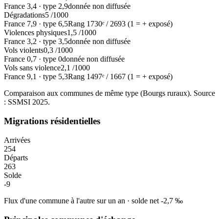
France
3,4
·
type
2,9
donnée non diffusée
Dégradations
5
/1000
France
7,9
·
type
6,5
Rang
1730
ᵉ /
2693
(1 = + exposé)
Violences physiques
1,5
/1000
France
3,2
·
type
3,5
donnée non diffusée
Vols violents
0,3
/1000
France
0,7
·
type
0
donnée non diffusée
Vols sans violence
2,1
/1000
France
9,1
·
type
5,3
Rang
1497
ᵉ /
1667
(1 = + exposé)
Comparaison aux communes de même type (
Bourgs ruraux
). Source
: SSMSI
2025
.
Migrations résidentielles
Arrivées
254
Départs
263
Solde
-9
Flux d'une commune à l'autre sur un an
·
solde net
-2,7
‰