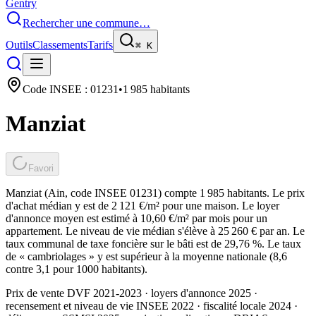
Gentry
Rechercher une commune…
Outils
Classements
Tarifs
⌘
K
Code INSEE :
01231
•
1 985
habitants
Manziat
Favori
Manziat (Ain, code INSEE 01231) compte 1 985 habitants. Le prix
d'achat médian y est de 2 121 €/m² pour une maison. Le loyer
d'annonce moyen est estimé à 10,60 €/m² par mois pour un
appartement. Le niveau de vie médian s'élève à 25 260 € par an. Le
taux communal de taxe foncière sur le bâti est de 29,76 %. Le taux
de « cambriolages » y est supérieur à la moyenne nationale (8,6
contre 3,1 pour 1000 habitants).
Prix de vente DVF 2021-2023 · loyers d'annonce 2025 ·
recensement et niveau de vie INSEE 2022
· fiscalité locale 2024
·