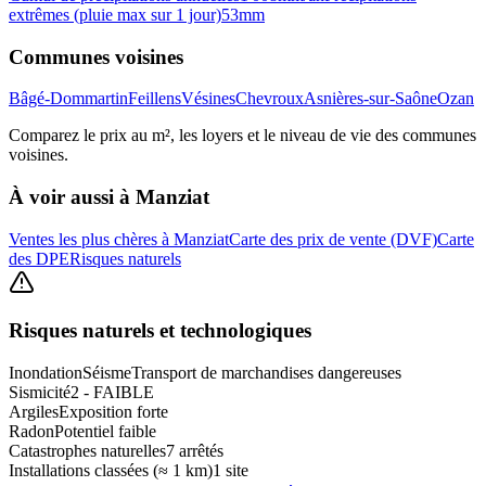
extrêmes (pluie max sur 1 jour)
53
mm
Communes voisines
Bâgé-Dommartin
Feillens
Vésines
Chevroux
Asnières-sur-Saône
Ozan
Comparez le prix au m², les loyers et le niveau de vie des communes
voisines.
À voir aussi à
Manziat
Ventes les plus chères à Manziat
Carte des prix de vente (DVF)
Carte
des DPE
Risques naturels
Risques naturels et technologiques
Inondation
Séisme
Transport de marchandises dangereuses
Sismicité
2 - FAIBLE
Argiles
Exposition forte
Radon
Potentiel faible
Catastrophes naturelles
7 arrêtés
Installations classées (≈ 1 km)
1 site