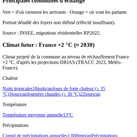
Principales communes d'échange
Vert = d'où viennent les arrivants · Orange = où vont les partants
Portrait détaillé des foyers non diffusé (effectif insuffisant).
Source : INSEE, migrations résidentielles RP2022.
Climat futur :
France +2 °C (≈ 2030)
Climat projeté de la commune au niveau de réchauffement France
+2 °C, d'après les projections DRIAS (TRACC 2023, Météo-
France).
Chaleur
Nuits tropicales
18
nuits/an
Jours de forte chaleur (≥ 35
°C)
3
jours/an
Journées chaudes (≥ 30 °C)
22
jours/an
Température
Température moyenne annuelle
13
°C
Précipitations
Cumul de précipitations annuelles
1 008
mm/an
Précipitations