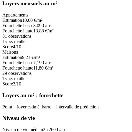
Loyers mensuels au m²
Appartements
Estimation
10,60
€/m²
Fourchette basse
8,09
€/m²
Fourchette haute
13,88
€/m²
81
observations
Type:
maille
Score
4
/10
Maisons
Estimation
9,21
€/m²
Fourchette basse
7,19
€/m²
Fourchette haute
11,80
€/m²
29
observations
Type:
maille
Score
3
/10
Loyers au m² : fourchette
Point = loyer estimé, barre = intervalle de prédiction
Niveau de vie
Niveau de vie médian
25 260
€/an