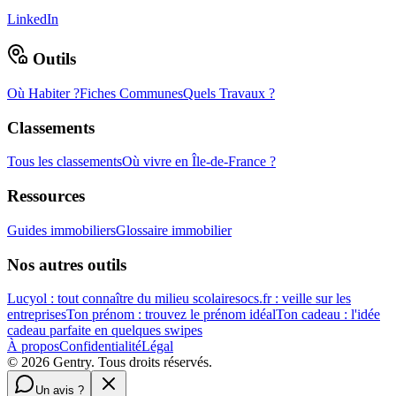
LinkedIn
Outils
Où Habiter ?
Fiches Communes
Quels Travaux ?
Classements
Tous les classements
Où vivre en Île-de-France ?
Ressources
Guides immobiliers
Glossaire immobilier
Nos autres outils
Lucyol : tout connaître du milieu scolaire
socs.fr : veille sur les
entreprises
Ton prénom : trouvez le prénom idéal
Ton cadeau : l'idée
cadeau parfaite en quelques swipes
À propos
Confidentialité
Légal
©
2026
Gentry. Tous droits réservés.
Un avis ?