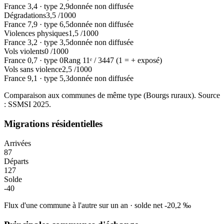
France
3,4
·
type
2,9
donnée non diffusée
Dégradations
3,5
/1000
France
7,9
·
type
6,5
donnée non diffusée
Violences physiques
1,5
/1000
France
3,2
·
type
3,5
donnée non diffusée
Vols violents
0
/1000
France
0,7
·
type
0
Rang
11
ᵉ /
3447
(1 = + exposé)
Vols sans violence
2,5
/1000
France
9,1
·
type
5,3
donnée non diffusée
Comparaison aux communes de même type (
Bourgs ruraux
). Source
: SSMSI
2025
.
Migrations résidentielles
Arrivées
87
Départs
127
Solde
-40
Flux d'une commune à l'autre sur un an
·
solde net
-20,2
‰