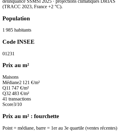
délinquance SSMSI 2025
· projections climatiques DRIAS
(TRACC 2023, France +2 °C).
Population
1 985
habitants
Code INSEE
01231
Prix au m²
Maisons
Médiane
2 121
€/m²
Q1
1 747
€/m²
Q3
2 483
€/m²
41
transactions
Score
3
/10
Prix au m² : fourchette
Point = médiane, barre = 1er au 3e quartile (ventes récentes)