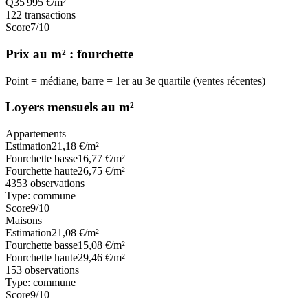
Q3
5 995
€/m²
122
transactions
Score
7
/10
Prix au m² : fourchette
Point = médiane, barre = 1er au 3e quartile (ventes récentes)
Loyers mensuels au m²
Appartements
Estimation
21,18
€/m²
Fourchette basse
16,77
€/m²
Fourchette haute
26,75
€/m²
4353
observations
Type:
commune
Score
9
/10
Maisons
Estimation
21,08
€/m²
Fourchette basse
15,08
€/m²
Fourchette haute
29,46
€/m²
153
observations
Type:
commune
Score
9
/10