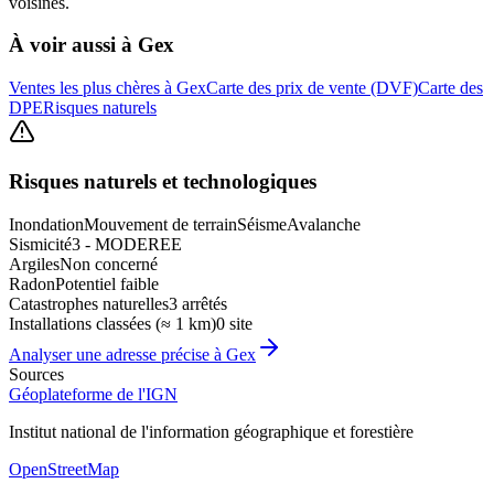
voisines.
À voir aussi à
Gex
Ventes les plus chères à Gex
Carte des prix de vente (DVF)
Carte des
DPE
Risques naturels
Risques naturels et technologiques
Inondation
Mouvement de terrain
Séisme
Avalanche
Sismicité
3 - MODEREE
Argiles
Non concerné
Radon
Potentiel faible
Catastrophes naturelles
3 arrêtés
Installations classées (≈ 1 km)
0 site
Analyser une adresse précise à
Gex
Sources
Géoplateforme de l'IGN
Institut national de l'information géographique et forestière
OpenStreetMap