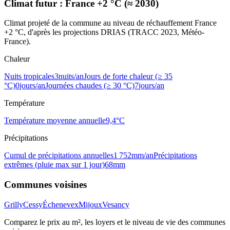
Climat futur :
France +2 °C (≈ 2030)
Climat projeté de la commune au niveau de réchauffement France
+2 °C, d'après les projections DRIAS (TRACC 2023, Météo-
France).
Chaleur
Nuits tropicales
3
nuits/an
Jours de forte chaleur (≥ 35
°C)
0
jours/an
Journées chaudes (≥ 30 °C)
7
jours/an
Température
Température moyenne annuelle
9,4
°C
Précipitations
Cumul de précipitations annuelles
1 752
mm/an
Précipitations
extrêmes (pluie max sur 1 jour)
68
mm
Communes voisines
Grilly
Cessy
Échenevex
Mijoux
Vesancy
Comparez le prix au m², les loyers et le niveau de vie des communes