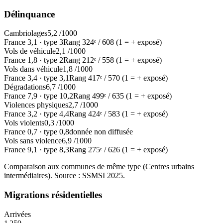
Délinquance
Cambriolages
5,2
/1000
France
3,1
·
type
3
Rang
324
ᵉ /
608
(1 = + exposé)
Vols de véhicule
2,1
/1000
France
1,8
·
type
2
Rang
212
ᵉ /
558
(1 = + exposé)
Vols dans véhicule
1,8
/1000
France
3,4
·
type
3,1
Rang
417
ᵉ /
570
(1 = + exposé)
Dégradations
6,7
/1000
France
7,9
·
type
10,2
Rang
499
ᵉ /
635
(1 = + exposé)
Violences physiques
2,7
/1000
France
3,2
·
type
4,4
Rang
424
ᵉ /
583
(1 = + exposé)
Vols violents
0,3
/1000
France
0,7
·
type
0,8
donnée non diffusée
Vols sans violence
6,9
/1000
France
9,1
·
type
8,3
Rang
275
ᵉ /
626
(1 = + exposé)
Comparaison aux communes de même type (
Centres urbains
intermédiaires
). Source : SSMSI
2025
.
Migrations résidentielles
Arrivées