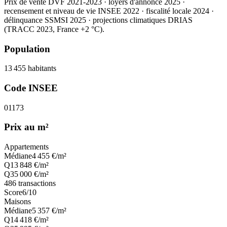
Prix de vente DVF 2021-2023 · loyers d'annonce 2025 ·
recensement et niveau de vie INSEE 2022
· fiscalité locale 2024
·
délinquance SSMSI 2025
· projections climatiques DRIAS
(TRACC 2023, France +2 °C).
Population
13 455
habitants
Code INSEE
01173
Prix au m²
Appartements
Médiane
4 455
€/m²
Q1
3 848
€/m²
Q3
5 000
€/m²
486
transactions
Score
6
/10
Maisons
Médiane
5 357
€/m²
Q1
4 418
€/m²