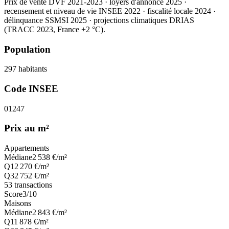
Prix de vente DVF 2021-2023 · loyers d'annonce 2025 ·
recensement et niveau de vie INSEE 2022
· fiscalité locale 2024
·
délinquance SSMSI 2025
· projections climatiques DRIAS
(TRACC 2023, France +2 °C).
Population
297
habitants
Code INSEE
01247
Prix au m²
Appartements
Médiane
2 538
€/m²
Q1
2 270
€/m²
Q3
2 752
€/m²
53
transactions
Score
3
/10
Maisons
Médiane
2 843
€/m²
Q1
1 878
€/m²