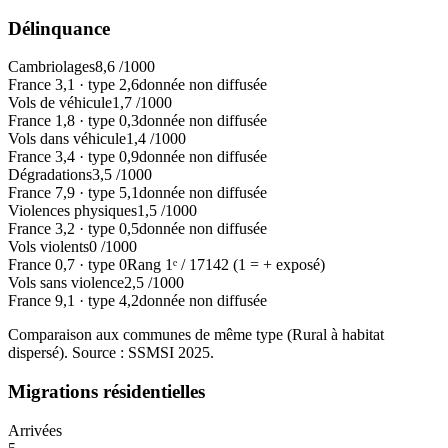
Délinquance
Cambriolages
8,6
/1000
France
3,1
·
type
2,6
donnée non diffusée
Vols de véhicule
1,7
/1000
France
1,8
·
type
0,3
donnée non diffusée
Vols dans véhicule
1,4
/1000
France
3,4
·
type
0,9
donnée non diffusée
Dégradations
3,5
/1000
France
7,9
·
type
5,1
donnée non diffusée
Violences physiques
1,5
/1000
France
3,2
·
type
0,5
donnée non diffusée
Vols violents
0
/1000
France
0,7
·
type
0
Rang
1
ᵉ /
17142
(1 = + exposé)
Vols sans violence
2,5
/1000
France
9,1
·
type
4,2
donnée non diffusée
Comparaison aux communes de même type (
Rural à habitat
dispersé
). Source : SSMSI
2025
.
Migrations résidentielles
Arrivées