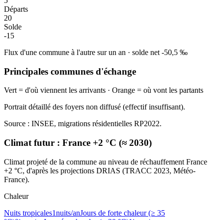
5
Départs
20
Solde
-15
Flux d'une commune à l'autre sur un an
·
solde net
-50,5
‰
Principales communes d'échange
Vert = d'où viennent les arrivants · Orange = où vont les partants
Portrait détaillé des foyers non diffusé (effectif insuffisant).
Source : INSEE, migrations résidentielles RP2022.
Climat futur :
France +2 °C (≈ 2030)
Climat projeté de la commune au niveau de réchauffement France
+2 °C, d'après les projections DRIAS (TRACC 2023, Météo-
France).
Chaleur
Nuits tropicales
1
nuits/an
Jours de forte chaleur (≥ 35