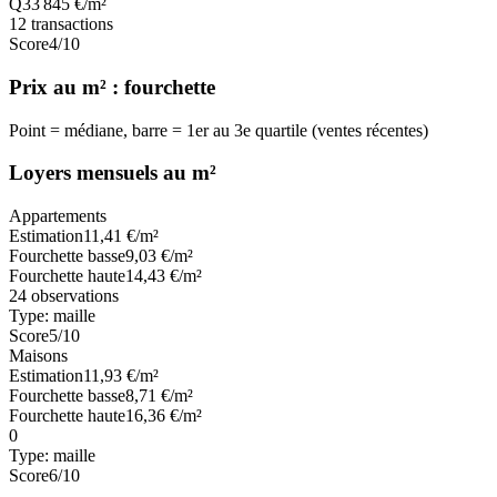
Q3
3 845
€/m²
12
transactions
Score
4
/10
Prix au m² : fourchette
Point = médiane, barre = 1er au 3e quartile (ventes récentes)
Loyers mensuels au m²
Appartements
Estimation
11,41
€/m²
Fourchette basse
9,03
€/m²
Fourchette haute
14,43
€/m²
24
observations
Type:
maille
Score
5
/10
Maisons
Estimation
11,93
€/m²
Fourchette basse
8,71
€/m²
Fourchette haute
16,36
€/m²
0
Type:
maille
Score
6
/10