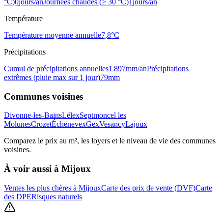
°C)
0
jours/an
Journées chaudes (≥ 30 °C)
1
jours/an
Température
Température moyenne annuelle
7,8
°C
Précipitations
Cumul de précipitations annuelles
1 897
mm/an
Précipitations
extrêmes (pluie max sur 1 jour)
79
mm
Communes voisines
Divonne-les-Bains
Lélex
Septmoncel les
Molunes
Crozet
Échenevex
Gex
Vesancy
Lajoux
Comparez le prix au m², les loyers et le niveau de vie des communes
voisines.
À voir aussi à
Mijoux
Ventes les plus chères à Mijoux
Carte des prix de vente (DVF)
Carte
des DPE
Risques naturels