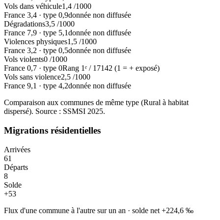
Vols dans véhicule
1,4
/1000
France
3,4
·
type
0,9
donnée non diffusée
Dégradations
3,5
/1000
France
7,9
·
type
5,1
donnée non diffusée
Violences physiques
1,5
/1000
France
3,2
·
type
0,5
donnée non diffusée
Vols violents
0
/1000
France
0,7
·
type
0
Rang
1
ᵉ /
17142
(1 = + exposé)
Vols sans violence
2,5
/1000
France
9,1
·
type
4,2
donnée non diffusée
Comparaison aux communes de même type (
Rural à habitat
dispersé
). Source : SSMSI
2025
.
Migrations résidentielles
Arrivées
61
Départs
8
Solde
+
53
Flux d'une commune à l'autre sur un an
·
solde net
+
224,6
‰