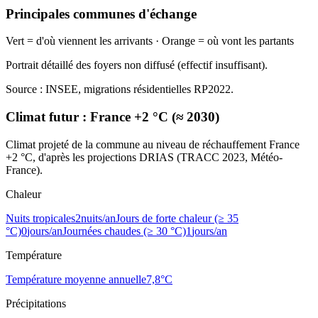
Principales communes d'échange
Vert = d'où viennent les arrivants · Orange = où vont les partants
Portrait détaillé des foyers non diffusé (effectif insuffisant).
Source : INSEE, migrations résidentielles RP2022.
Climat futur :
France +2 °C (≈ 2030)
Climat projeté de la commune au niveau de réchauffement France
+2 °C, d'après les projections DRIAS (TRACC 2023, Météo-
France).
Chaleur
Nuits tropicales
2
nuits/an
Jours de forte chaleur (≥ 35
°C)
0
jours/an
Journées chaudes (≥ 30 °C)
1
jours/an
Température
Température moyenne annuelle
7,8
°C
Précipitations