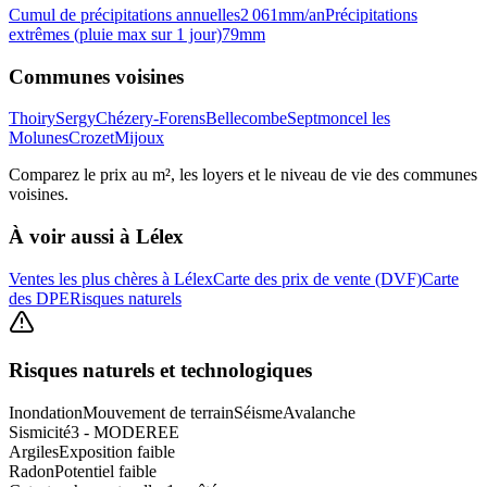
Cumul de précipitations annuelles
2 061
mm/an
Précipitations
extrêmes (pluie max sur 1 jour)
79
mm
Communes voisines
Thoiry
Sergy
Chézery-Forens
Bellecombe
Septmoncel les
Molunes
Crozet
Mijoux
Comparez le prix au m², les loyers et le niveau de vie des communes
voisines.
À voir aussi à
Lélex
Ventes les plus chères à Lélex
Carte des prix de vente (DVF)
Carte
des DPE
Risques naturels
Risques naturels et technologiques
Inondation
Mouvement de terrain
Séisme
Avalanche
Sismicité
3 - MODEREE
Argiles
Exposition faible
Radon
Potentiel faible