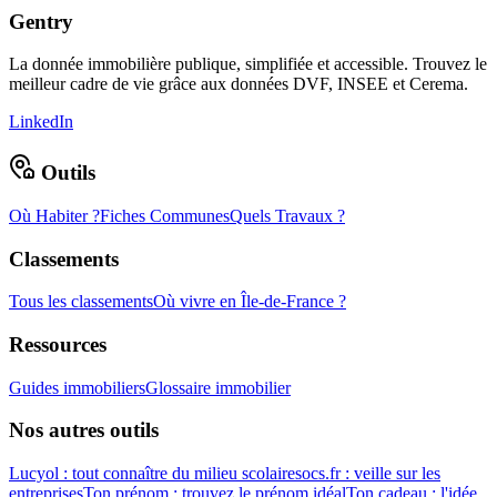
Gentry
La donnée immobilière publique, simplifiée et accessible. Trouvez le
meilleur cadre de vie grâce aux données DVF, INSEE et Cerema.
LinkedIn
Outils
Où Habiter ?
Fiches Communes
Quels Travaux ?
Classements
Tous les classements
Où vivre en Île-de-France ?
Ressources
Guides immobiliers
Glossaire immobilier
Nos autres outils
Lucyol : tout connaître du milieu scolaire
socs.fr : veille sur les
entreprises
Ton prénom : trouvez le prénom idéal
Ton cadeau : l'idée