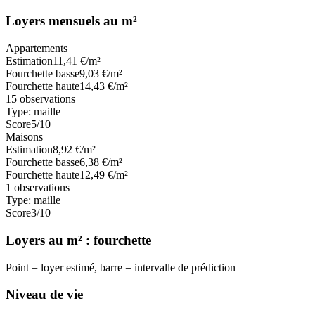
Loyers mensuels au m²
Appartements
Estimation
11,41
€/m²
Fourchette basse
9,03
€/m²
Fourchette haute
14,43
€/m²
15
observations
Type:
maille
Score
5
/10
Maisons
Estimation
8,92
€/m²
Fourchette basse
6,38
€/m²
Fourchette haute
12,49
€/m²
1
observations
Type:
maille
Score
3
/10
Loyers au m² : fourchette
Point = loyer estimé, barre = intervalle de prédiction
Niveau de vie