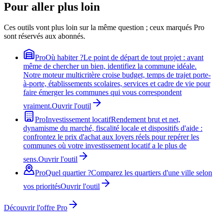
Pour aller plus loin
Ces outils vont plus loin sur la même question ; ceux marqués Pro
sont réservés aux abonnés.
Pro
Où habiter ?
Le point de départ de tout projet : avant
même de chercher un bien, identifiez la commune idéale.
Notre moteur multicritère croise budget, temps de trajet porte-
à-porte, établissements scolaires, services et cadre de vie pour
faire émerger les communes qui vous correspondent
vraiment.
Ouvrir l'outil
Pro
Investissement locatif
Rendement brut et net,
dynamisme du marché, fiscalité locale et dispositifs d'aide :
confrontez le prix d'achat aux loyers réels pour repérer les
communes où votre investissement locatif a le plus de
sens.
Ouvrir l'outil
Pro
Quel quartier ?
Comparez les quartiers d'une ville selon
vos priorités
Ouvrir l'outil
Découvrir l'offre Pro