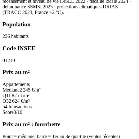
recensement et niveau de vie INSEE 2022
· fiscalité locale 2024
·
délinquance SSMSI 2025
· projections climatiques DRIAS
(TRACC 2023, France +2 °C).
Population
236
habitants
Code INSEE
01210
Prix au m²
Appartements
Médiane
2 245
€/m²
Q1
1 825
€/m²
Q3
2 624
€/m²
54
transactions
Score
3
/10
Prix au m² : fourchette
Point = médiane, barre = 1er au 3e quartile (ventes récentes)