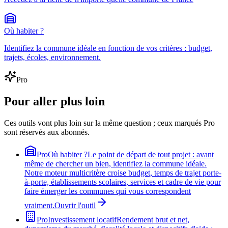
Où habiter ?
Identifiez la commune idéale en fonction de vos critères : budget,
trajets, écoles, environnement.
Pro
Pour aller plus loin
Ces outils vont plus loin sur la même question ; ceux marqués Pro
sont réservés aux abonnés.
Pro
Où habiter ?
Le point de départ de tout projet : avant
même de chercher un bien, identifiez la commune idéale.
Notre moteur multicritère croise budget, temps de trajet porte-
à-porte, établissements scolaires, services et cadre de vie pour
faire émerger les communes qui vous correspondent
vraiment.
Ouvrir l'outil
Pro
Investissement locatif
Rendement brut et net,