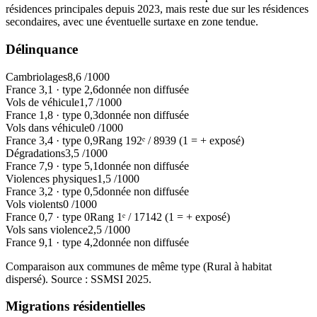
résidences principales depuis 2023, mais reste due sur les résidences
secondaires, avec une éventuelle surtaxe en zone tendue.
Délinquance
Cambriolages
8,6
/1000
France
3,1
·
type
2,6
donnée non diffusée
Vols de véhicule
1,7
/1000
France
1,8
·
type
0,3
donnée non diffusée
Vols dans véhicule
0
/1000
France
3,4
·
type
0,9
Rang
192
ᵉ /
8939
(1 = + exposé)
Dégradations
3,5
/1000
France
7,9
·
type
5,1
donnée non diffusée
Violences physiques
1,5
/1000
France
3,2
·
type
0,5
donnée non diffusée
Vols violents
0
/1000
France
0,7
·
type
0
Rang
1
ᵉ /
17142
(1 = + exposé)
Vols sans violence
2,5
/1000
France
9,1
·
type
4,2
donnée non diffusée
Comparaison aux communes de même type (
Rural à habitat
dispersé
). Source : SSMSI
2025
.
Migrations résidentielles