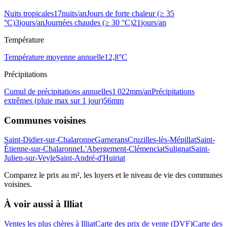
Nuits tropicales
17
nuits/an
Jours de forte chaleur (≥ 35
°C)
3
jours/an
Journées chaudes (≥ 30 °C)
21
jours/an
Température
Température moyenne annuelle
12,8
°C
Précipitations
Cumul de précipitations annuelles
1 022
mm/an
Précipitations
extrêmes (pluie max sur 1 jour)
56
mm
Communes voisines
Saint-Didier-sur-Chalaronne
Garnerans
Cruzilles-lès-Mépillat
Saint-
Étienne-sur-Chalaronne
L'Abergement-Clémenciat
Sulignat
Saint-
Julien-sur-Veyle
Saint-André-d'Huiriat
Comparez le prix au m², les loyers et le niveau de vie des communes
voisines.
À voir aussi à
Illiat
Ventes les plus chères à Illiat
Carte des prix de vente (DVF)
Carte des