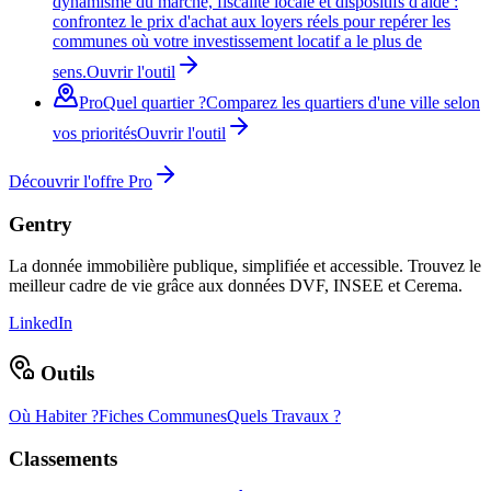
dynamisme du marché, fiscalité locale et dispositifs d'aide :
confrontez le prix d'achat aux loyers réels pour repérer les
communes où votre investissement locatif a le plus de
sens.
Ouvrir l'outil
Pro
Quel quartier ?
Comparez les quartiers d'une ville selon
vos priorités
Ouvrir l'outil
Découvrir l'offre Pro
Gentry
La donnée immobilière publique, simplifiée et accessible. Trouvez le
meilleur cadre de vie grâce aux données DVF, INSEE et Cerema.
LinkedIn
Outils
Où Habiter ?
Fiches Communes
Quels Travaux ?
Classements