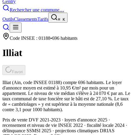
Gentry
Rechercher une commune…
Outils
Classements
Tarifs
⌘
K
Code INSEE :
01188
•
696
habitants
Illiat
Favori
Illiat (Ain, code INSEE 01188) compte 696 habitants. Le loyer
d'annonce moyen est estimé à 10,95 €/m² par mois pour un
appartement. Le niveau de vie médian s'élève à 24 070 € par an. Le
taux communal de taxe foncière sur le bâti est de 27,10 %. Le taux
de « cambriolages » y est supérieur à la moyenne nationale (8,6
contre 3,1 pour 1000 habitants).
Prix de vente DVF 2021-2023 · loyers d'annonce 2025 ·
recensement et niveau de vie INSEE 2022
· fiscalité locale 2024
·
délinquance SSMSI 2025
· projections climatiques DRIAS