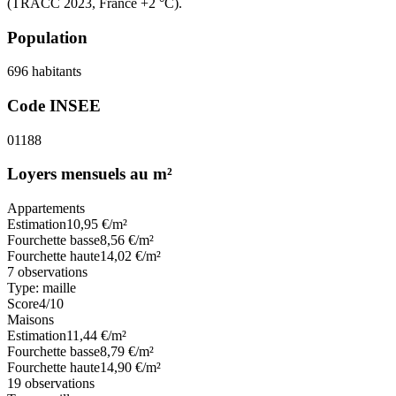
(TRACC 2023, France +2 °C).
Population
696
habitants
Code INSEE
01188
Loyers mensuels au m²
Appartements
Estimation
10,95
€/m²
Fourchette basse
8,56
€/m²
Fourchette haute
14,02
€/m²
7
observations
Type:
maille
Score
4
/10
Maisons
Estimation
11,44
€/m²
Fourchette basse
8,79
€/m²
Fourchette haute
14,90
€/m²
19
observations