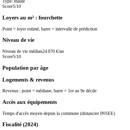
Type:
maille
Score
5
/10
Loyers au m² : fourchette
Point = loyer estimé, barre = intervalle de prédiction
Niveau de vie
Niveau de vie médian
24 070
€/an
Score
5
/10
Population par âge
Logements & revenus
Revenus : point = médiane, barre = 1er au 9e décile
Accès aux équipements
Temps d'accès moyen depuis la commune (distancier INSEE)
Fiscalité
(2024)