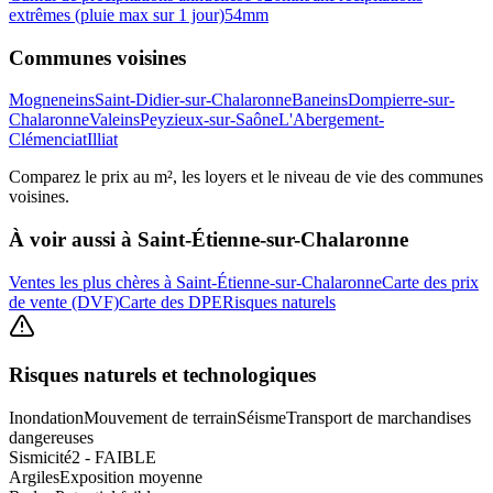
extrêmes (pluie max sur 1 jour)
54
mm
Communes voisines
Mogneneins
Saint-Didier-sur-Chalaronne
Baneins
Dompierre-sur-
Chalaronne
Valeins
Peyzieux-sur-Saône
L'Abergement-
Clémenciat
Illiat
Comparez le prix au m², les loyers et le niveau de vie des communes
voisines.
À voir aussi à
Saint-Étienne-sur-Chalaronne
Ventes les plus chères à Saint-Étienne-sur-Chalaronne
Carte des prix
de vente (DVF)
Carte des DPE
Risques naturels
Risques naturels et technologiques
Inondation
Mouvement de terrain
Séisme
Transport de marchandises
dangereuses
Sismicité
2 - FAIBLE
Argiles
Exposition moyenne