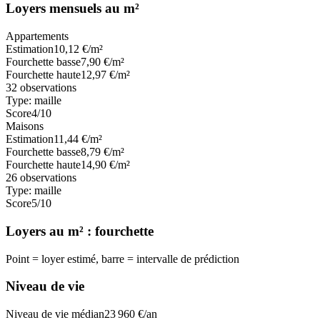
Loyers mensuels au m²
Appartements
Estimation
10,12
€/m²
Fourchette basse
7,90
€/m²
Fourchette haute
12,97
€/m²
32
observations
Type:
maille
Score
4
/10
Maisons
Estimation
11,44
€/m²
Fourchette basse
8,79
€/m²
Fourchette haute
14,90
€/m²
26
observations
Type:
maille
Score
5
/10
Loyers au m² : fourchette
Point = loyer estimé, barre = intervalle de prédiction
Niveau de vie
Niveau de vie médian
23 960
€/an