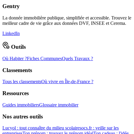
Gentry
La donnée immobilière publique, simplifiée et accessible. Trouvez le
meilleur cadre de vie grâce aux données DVF, INSEE et Cerema.
LinkedIn
Outils
Où Habiter ?
Fiches Communes
Quels Travaux ?
Classements
Tous les classements
Où vivre en Île-de-France ?
Ressources
Guides immobiliers
Glossaire immobilier
Nos autres outils
Lucyol : tout connaître du milieu scolaire
socs.fr : veille sur les
entreprises
Ton prénom : trouvez le prénom idéal
Ton cadeau : l'idée