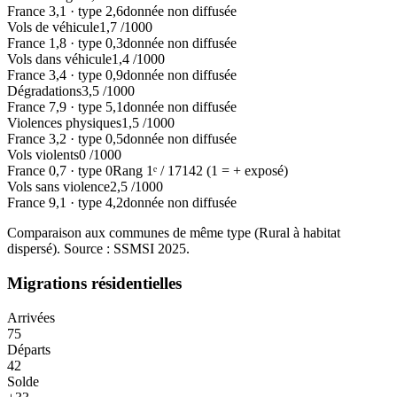
France
3,1
·
type
2,6
donnée non diffusée
Vols de véhicule
1,7
/1000
France
1,8
·
type
0,3
donnée non diffusée
Vols dans véhicule
1,4
/1000
France
3,4
·
type
0,9
donnée non diffusée
Dégradations
3,5
/1000
France
7,9
·
type
5,1
donnée non diffusée
Violences physiques
1,5
/1000
France
3,2
·
type
0,5
donnée non diffusée
Vols violents
0
/1000
France
0,7
·
type
0
Rang
1
ᵉ /
17142
(1 = + exposé)
Vols sans violence
2,5
/1000
France
9,1
·
type
4,2
donnée non diffusée
Comparaison aux communes de même type (
Rural à habitat
dispersé
). Source : SSMSI
2025
.
Migrations résidentielles
Arrivées
75
Départs
42
Solde