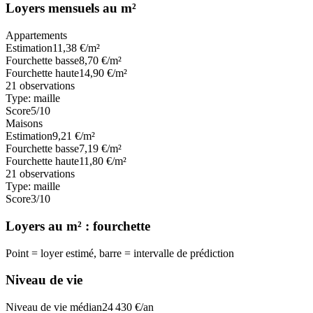
Loyers mensuels au m²
Appartements
Estimation
11,38
€/m²
Fourchette basse
8,70
€/m²
Fourchette haute
14,90
€/m²
21
observations
Type:
maille
Score
5
/10
Maisons
Estimation
9,21
€/m²
Fourchette basse
7,19
€/m²
Fourchette haute
11,80
€/m²
21
observations
Type:
maille
Score
3
/10
Loyers au m² : fourchette
Point = loyer estimé, barre = intervalle de prédiction
Niveau de vie
Niveau de vie médian
24 430
€/an