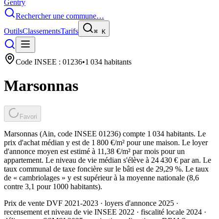
Gentry
Rechercher une commune…
Outils
Classements
Tarifs
⌘
K
Code INSEE :
01236
•
1 034
habitants
Marsonnas
Favori
Marsonnas (Ain, code INSEE 01236) compte 1 034 habitants. Le
prix d'achat médian y est de 1 800 €/m² pour une maison. Le loyer
d'annonce moyen est estimé à 11,38 €/m² par mois pour un
appartement. Le niveau de vie médian s'élève à 24 430 € par an. Le
taux communal de taxe foncière sur le bâti est de 29,29 %. Le taux
de « cambriolages » y est supérieur à la moyenne nationale (8,6
contre 3,1 pour 1000 habitants).
Prix de vente DVF 2021-2023 · loyers d'annonce 2025 ·
recensement et niveau de vie INSEE 2022
· fiscalité locale 2024
·