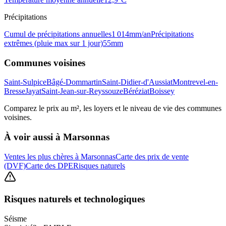
Précipitations
Cumul de précipitations annuelles
1 014
mm/an
Précipitations
extrêmes (pluie max sur 1 jour)
55
mm
Communes voisines
Saint-Sulpice
Bâgé-Dommartin
Saint-Didier-d'Aussiat
Montrevel-en-
Bresse
Jayat
Saint-Jean-sur-Reyssouze
Béréziat
Boissey
Comparez le prix au m², les loyers et le niveau de vie des communes
voisines.
À voir aussi à
Marsonnas
Ventes les plus chères à Marsonnas
Carte des prix de vente
(DVF)
Carte des DPE
Risques naturels
Risques naturels et technologiques
Séisme