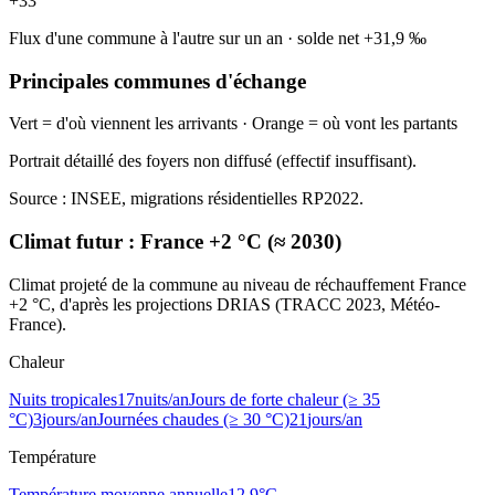
+
33
Flux d'une commune à l'autre sur un an
·
solde net
+
31,9
‰
Principales communes d'échange
Vert = d'où viennent les arrivants · Orange = où vont les partants
Portrait détaillé des foyers non diffusé (effectif insuffisant).
Source : INSEE, migrations résidentielles RP2022.
Climat futur :
France +2 °C (≈ 2030)
Climat projeté de la commune au niveau de réchauffement France
+2 °C, d'après les projections DRIAS (TRACC 2023, Météo-
France).
Chaleur
Nuits tropicales
17
nuits/an
Jours de forte chaleur (≥ 35
°C)
3
jours/an
Journées chaudes (≥ 30 °C)
21
jours/an
Température
Température moyenne annuelle
12,9
°C