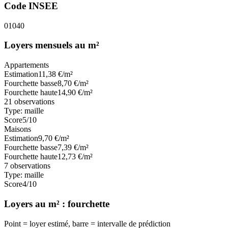
Code INSEE
01040
Loyers mensuels au m²
Appartements
Estimation
11,38
€/m²
Fourchette basse
8,70
€/m²
Fourchette haute
14,90
€/m²
21
observations
Type:
maille
Score
5
/10
Maisons
Estimation
9,70
€/m²
Fourchette basse
7,39
€/m²
Fourchette haute
12,73
€/m²
7
observations
Type:
maille
Score
4
/10
Loyers au m² : fourchette
Point = loyer estimé, barre = intervalle de prédiction