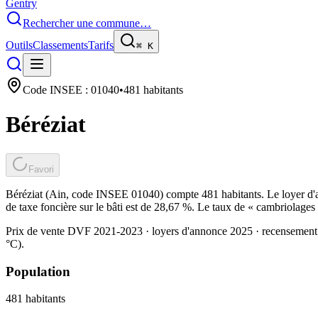
Gentry
Rechercher une commune…
Outils
Classements
Tarifs
⌘
K
Code INSEE :
01040
•
481
habitants
Béréziat
Favori
Béréziat (Ain, code INSEE 01040) compte 481 habitants. Le loyer d'
de taxe foncière sur le bâti est de 28,67 %. Le taux de « cambriolages
Prix de vente DVF 2021-2023 · loyers d'annonce 2025 · recensement
°C).
Population
481
habitants