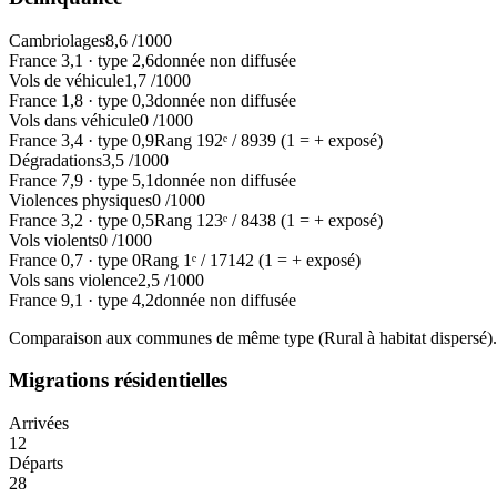
Cambriolages
8,6
/1000
France
3,1
·
type
2,6
donnée non diffusée
Vols de véhicule
1,7
/1000
France
1,8
·
type
0,3
donnée non diffusée
Vols dans véhicule
0
/1000
France
3,4
·
type
0,9
Rang
192
ᵉ /
8939
(1 = + exposé)
Dégradations
3,5
/1000
France
7,9
·
type
5,1
donnée non diffusée
Violences physiques
0
/1000
France
3,2
·
type
0,5
Rang
123
ᵉ /
8438
(1 = + exposé)
Vols violents
0
/1000
France
0,7
·
type
0
Rang
1
ᵉ /
17142
(1 = + exposé)
Vols sans violence
2,5
/1000
France
9,1
·
type
4,2
donnée non diffusée
Comparaison aux communes de même type (
Rural à habitat dispersé
)
Migrations résidentielles
Arrivées
12
Départs
28