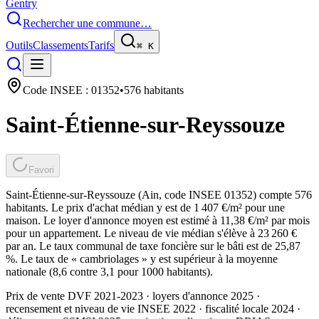
Gentry
Rechercher une commune…
Outils
Classements
Tarifs
⌘
K
Code INSEE :
01352
•
576
habitants
Saint-Étienne-sur-Reyssouze
Favori
Saint-Étienne-sur-Reyssouze (Ain, code INSEE 01352) compte 576
habitants. Le prix d'achat médian y est de 1 407 €/m² pour une
maison. Le loyer d'annonce moyen est estimé à 11,38 €/m² par mois
pour un appartement. Le niveau de vie médian s'élève à 23 260 €
par an. Le taux communal de taxe foncière sur le bâti est de 25,87
%. Le taux de « cambriolages » y est supérieur à la moyenne
nationale (8,6 contre 3,1 pour 1000 habitants).
Prix de vente DVF 2021-2023 · loyers d'annonce 2025 ·
recensement et niveau de vie INSEE 2022
· fiscalité locale 2024
·