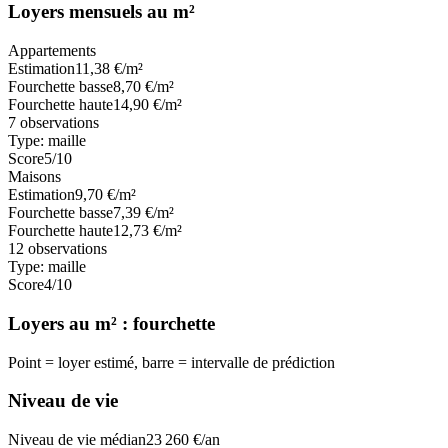
Loyers mensuels au m²
Appartements
Estimation
11,38
€/m²
Fourchette basse
8,70
€/m²
Fourchette haute
14,90
€/m²
7
observations
Type:
maille
Score
5
/10
Maisons
Estimation
9,70
€/m²
Fourchette basse
7,39
€/m²
Fourchette haute
12,73
€/m²
12
observations
Type:
maille
Score
4
/10
Loyers au m² : fourchette
Point = loyer estimé, barre = intervalle de prédiction
Niveau de vie
Niveau de vie médian
23 260
€/an