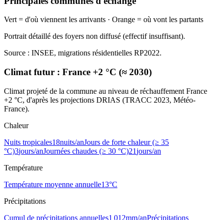
Principales communes d'échange
Vert = d'où viennent les arrivants · Orange = où vont les partants
Portrait détaillé des foyers non diffusé (effectif insuffisant).
Source : INSEE, migrations résidentielles RP2022.
Climat futur :
France +2 °C (≈ 2030)
Climat projeté de la commune au niveau de réchauffement France
+2 °C, d'après les projections DRIAS (TRACC 2023, Météo-
France).
Chaleur
Nuits tropicales
18
nuits/an
Jours de forte chaleur (≥ 35
°C)
3
jours/an
Journées chaudes (≥ 30 °C)
21
jours/an
Température
Température moyenne annuelle
13
°C
Précipitations
Cumul de précipitations annuelles
1 012
mm/an
Précipitations