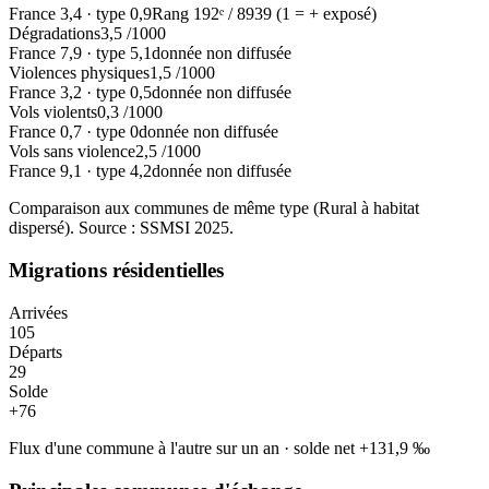
France
3,4
·
type
0,9
Rang
192
ᵉ /
8939
(1 = + exposé)
Dégradations
3,5
/1000
France
7,9
·
type
5,1
donnée non diffusée
Violences physiques
1,5
/1000
France
3,2
·
type
0,5
donnée non diffusée
Vols violents
0,3
/1000
France
0,7
·
type
0
donnée non diffusée
Vols sans violence
2,5
/1000
France
9,1
·
type
4,2
donnée non diffusée
Comparaison aux communes de même type (
Rural à habitat
dispersé
). Source : SSMSI
2025
.
Migrations résidentielles
Arrivées
105
Départs
29
Solde
+
76
Flux d'une commune à l'autre sur un an
·
solde net
+
131,9
‰