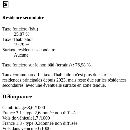
Résidence secondaire
Taxe foncière (bâti)
25,87 %
Taxe d'habitation
19,79 %
Surtaxe résidence secondaire
Aucune
Taxe foncière sur le non bâti (terrains) :
76,98 %
.
Taux communaux. La taxe d'habitation n'est plus due sur les
résidences principales depuis 2023, mais reste due sur les résidences
secondaires, avec une éventuelle surtaxe en zone tendue.
Délinquance
Cambriolages
8,6
/1000
France
3,1
·
type
2,6
donnée non diffusée
Vols de véhicule
1,7
/1000
France
1,8
·
type
0,3
donnée non diffusée
Vols dans véhicule
0
/1000