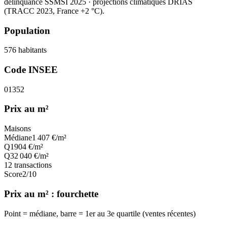
délinquance SSMSI 2025
· projections climatiques DRIAS
(TRACC 2023, France +2 °C).
Population
576
habitants
Code INSEE
01352
Prix au m²
Maisons
Médiane
1 407
€/m²
Q1
904
€/m²
Q3
2 040
€/m²
12
transactions
Score
2
/10
Prix au m² : fourchette
Point = médiane, barre = 1er au 3e quartile (ventes récentes)