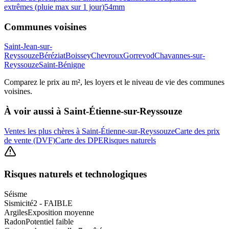
extrêmes (pluie max sur 1 jour)
54
mm
Communes voisines
Saint-Jean-sur-
Reyssouze
Béréziat
Boissey
Chevroux
Gorrevod
Chavannes-sur-
Reyssouze
Saint-Bénigne
Comparez le prix au m², les loyers et le niveau de vie des communes
voisines.
À voir aussi à
Saint-Étienne-sur-Reyssouze
Ventes les plus chères à Saint-Étienne-sur-Reyssouze
Carte des prix
de vente (DVF)
Carte des DPE
Risques naturels
Risques naturels et technologiques
Séisme
Sismicité
2 - FAIBLE
Argiles
Exposition moyenne
Radon
Potentiel faible