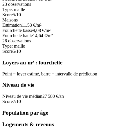
23
observations
Type:
maille
Score
5
/10
Maisons
Estimation
11,53
€/m²
Fourchette basse
9,08
€/m²
Fourchette haute
14,64
€/m²
26
observations
Type:
maille
Score
5
/10
Loyers au m² : fourchette
Point = loyer estimé, barre = intervalle de prédiction
Niveau de vie
Niveau de vie médian
27 580
€/an
Score
7
/10
Population par âge
Logements & revenus