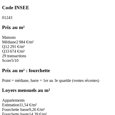
Code INSEE
01243
Prix au m²
Maisons
Médiane
2 984
€/m²
Q1
2 291
€/m²
Q3
3 674
€/m²
29
transactions
Score
5
/10
Prix au m² : fourchette
Point = médiane, barre = 1er au 3e quartile (ventes récentes)
Loyers mensuels au m²
Appartements
Estimation
11,54
€/m²
Fourchette basse
9,26
€/m²
Fourchette haute
14,39
€/m²