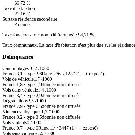
30,72 %
Taxe d'habitation
21,16 %
Surtaxe résidence secondaire
Aucune
Taxe foncière sur le non bâti (terrains) :
94,71 %
.
Taux communaux. La taxe d'habitation n'est plus due sur les résidence
Délinquance
Cambriolages
10,2
/1000
France
3,1
·
type
3,6
Rang
276
ᵉ /
1287
(1 = + exposé)
Vols de véhicule
1,7
/1000
France
1,8
·
type
1,9
donnée non diffusée
Vols dans véhicule
1,4
/1000
France
3,4
·
type
2,9
donnée non diffusée
Dégradations
3,5
/1000
France
7,9
·
type
6,5
donnée non diffusée
Violences physiques
1,5
/1000
France
3,2
·
type
3,5
donnée non diffusée
Vols violents
0
/1000
France
0,7
·
type
0
Rang
11
ᵉ /
3447
(1 = + exposé)
Vols sans violence
2,5
/1000