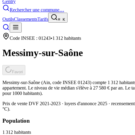
Gentry
Rechercher une commune…
Outils
Classements
Tarifs
⌘
K
Code INSEE :
01243
•
1 312
habitants
Messimy-sur-Saône
Favori
Messimy-sur-Saône (Ain, code INSEE 01243) compte 1 312 habitants. 
appartement. Le niveau de vie médian s'élève à 27 580 € par an. Le ta
pour 1000 habitants).
Prix de vente DVF 2021-2023 · loyers d'annonce 2025 · recensement
°C).
Population
1 312
habitants