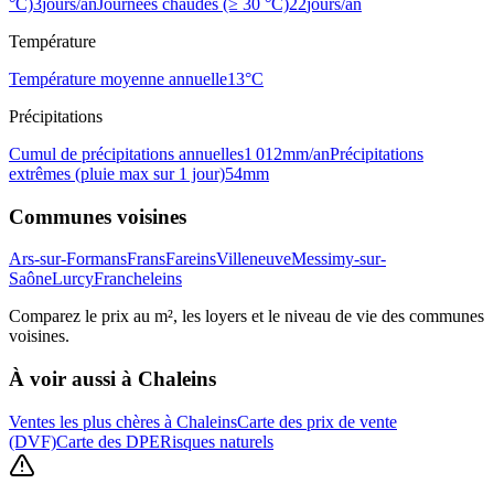
°C)
3
jours/an
Journées chaudes (≥ 30 °C)
22
jours/an
Température
Température moyenne annuelle
13
°C
Précipitations
Cumul de précipitations annuelles
1 012
mm/an
Précipitations
extrêmes (pluie max sur 1 jour)
54
mm
Communes voisines
Ars-sur-Formans
Frans
Fareins
Villeneuve
Messimy-sur-
Saône
Lurcy
Francheleins
Comparez le prix au m², les loyers et le niveau de vie des communes
voisines.
À voir aussi à
Chaleins
Ventes les plus chères à Chaleins
Carte des prix de vente
(DVF)
Carte des DPE
Risques naturels