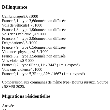
Délinquance
Cambriolages
8,6
/1000
France
3,1
·
type
3,6
donnée non diffusée
Vols de véhicule
1,7
/1000
France
1,8
·
type
1,9
donnée non diffusée
Vols dans véhicule
1,4
/1000
France
3,4
·
type
2,9
donnée non diffusée
Dégradations
3,5
/1000
France
7,9
·
type
6,5
donnée non diffusée
Violences physiques
1,5
/1000
France
3,2
·
type
3,5
donnée non diffusée
Vols violents
0
/1000
France
0,7
·
type
0
Rang
11
ᵉ /
3447
(1 = + exposé)
Vols sans violence
4
/1000
France
9,1
·
type
5,3
Rang
876
ᵉ /
1667
(1 = + exposé)
Comparaison aux communes de même type (
Bourgs ruraux
). Source
: SSMSI
2025
.
Migrations résidentielles
Arrivées