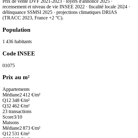
Prix de vente DVF 2021-2023 · loyers d'annonce 2025 ·
recensement et niveau de vie INSEE 2022
· fiscalité locale 2024
·
délinquance SSMSI 2025
· projections climatiques DRIAS
(TRACC 2023, France +2 °C).
Population
1 436
habitants
Code INSEE
01075
Prix au m²
Appartements
Médiane
2 412
€/m²
Q1
2 348
€/m²
Q3
2 462
€/m²
23
transactions
Score
3
/10
Maisons
Médiane
2 873
€/m²
Q1
2 531
€/m²