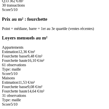
Q3
3 362
€/m²
30
transactions
Score
5
/10
Prix au m² : fourchette
Point = médiane, barre = 1er au 3e quartile (ventes récentes)
Loyers mensuels au m²
Appartements
Estimation
12,36
€/m²
Fourchette basse
9,48
€/m²
Fourchette haute
16,10
€/m²
61
observations
Type:
maille
Score
5
/10
Maisons
Estimation
11,53
€/m²
Fourchette basse
9,08
€/m²
Fourchette haute
14,64
€/m²
31
observations
Type:
maille
Score
5
/10