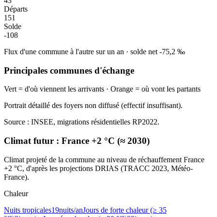
43
Départs
151
Solde
-108
Flux d'une commune à l'autre sur un an
·
solde net
-75,2
‰
Principales communes d'échange
Vert = d'où viennent les arrivants · Orange = où vont les partants
Portrait détaillé des foyers non diffusé (effectif insuffisant).
Source : INSEE, migrations résidentielles RP2022.
Climat futur :
France +2 °C (≈ 2030)
Climat projeté de la commune au niveau de réchauffement France
+2 °C, d'après les projections DRIAS (TRACC 2023, Météo-
France).
Chaleur
Nuits tropicales
19
nuits/an
Jours de forte chaleur (≥ 35