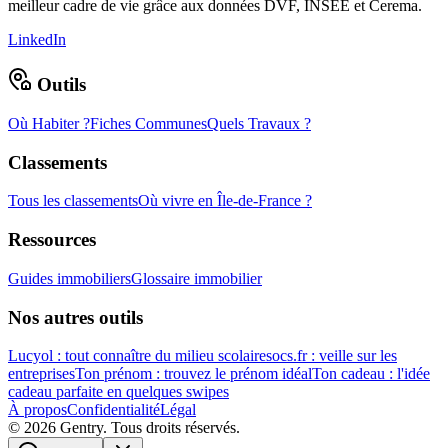
meilleur cadre de vie grâce aux données DVF, INSEE et Cerema.
LinkedIn
Outils
Où Habiter ?
Fiches Communes
Quels Travaux ?
Classements
Tous les classements
Où vivre en Île-de-France ?
Ressources
Guides immobiliers
Glossaire immobilier
Nos autres outils
Lucyol : tout connaître du milieu scolaire
socs.fr : veille sur les
entreprises
Ton prénom : trouvez le prénom idéal
Ton cadeau : l'idée
cadeau parfaite en quelques swipes
À propos
Confidentialité
Légal
©
2026
Gentry. Tous droits réservés.