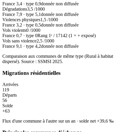
France
3,4
·
type
0,9
donnée non diffusée
Dégradations
3,5
/1000
France
7,9
·
type
5,1
donnée non diffusée
Violences physiques
1,5
/1000
France
3,2
·
type
0,5
donnée non diffusée
Vols violents
0
/1000
France
0,7
·
type
0
Rang
1
ᵉ /
17142
(1 = + exposé)
Vols sans violence
2,5
/1000
France
9,1
·
type
4,2
donnée non diffusée
Comparaison aux communes de même type (
Rural à habitat
dispersé
). Source : SSMSI
2025
.
Migrations résidentielles
Arrivées
119
Départs
56
Solde
+
63
Flux d'une commune à l'autre sur un an
·
solde net
+
39,6
‰