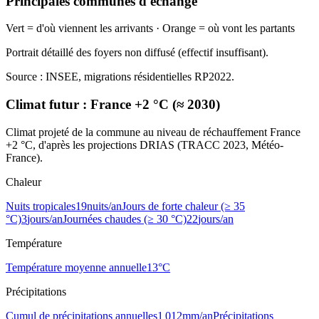
Principales communes d'échange
Vert = d'où viennent les arrivants · Orange = où vont les partants
Portrait détaillé des foyers non diffusé (effectif insuffisant).
Source : INSEE, migrations résidentielles RP2022.
Climat futur :
France +2 °C (≈ 2030)
Climat projeté de la commune au niveau de réchauffement France
+2 °C, d'après les projections DRIAS (TRACC 2023, Météo-
France).
Chaleur
Nuits tropicales
19
nuits/an
Jours de forte chaleur (≥ 35
°C)
3
jours/an
Journées chaudes (≥ 30 °C)
22
jours/an
Température
Température moyenne annuelle
13
°C
Précipitations
Cumul de précipitations annuelles
1 012
mm/an
Précipitations