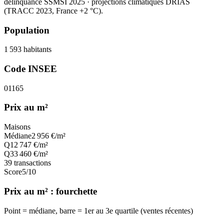
délinquance SSMSI 2025
· projections climatiques DRIAS
(TRACC 2023, France +2 °C).
Population
1 593
habitants
Code INSEE
01165
Prix au m²
Maisons
Médiane
2 956
€/m²
Q1
2 747
€/m²
Q3
3 460
€/m²
39
transactions
Score
5
/10
Prix au m² : fourchette
Point = médiane, barre = 1er au 3e quartile (ventes récentes)