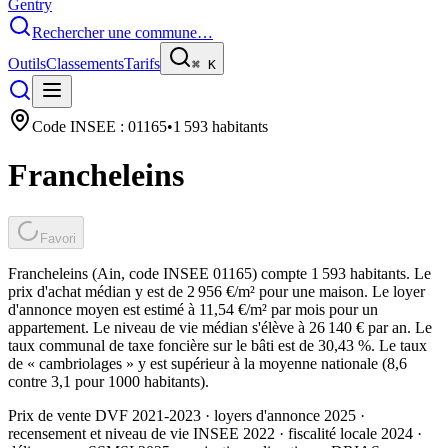
Gentry
Rechercher une commune…
Outils
Classements
Tarifs
⌘
K
Code INSEE :
01165
•
1 593
habitants
Francheleins
Favori
Francheleins (Ain, code INSEE 01165) compte 1 593 habitants. Le
prix d'achat médian y est de 2 956 €/m² pour une maison. Le loyer
d'annonce moyen est estimé à 11,54 €/m² par mois pour un
appartement. Le niveau de vie médian s'élève à 26 140 € par an. Le
taux communal de taxe foncière sur le bâti est de 30,43 %. Le taux
de « cambriolages » y est supérieur à la moyenne nationale (8,6
contre 3,1 pour 1000 habitants).
Prix de vente DVF 2021-2023 · loyers d'annonce 2025 ·
recensement et niveau de vie INSEE 2022
· fiscalité locale 2024
·