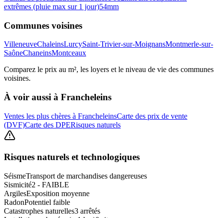
extrêmes (pluie max sur 1 jour)
54
mm
Communes voisines
Villeneuve
Chaleins
Lurcy
Saint-Trivier-sur-Moignans
Montmerle-sur-
Saône
Chaneins
Montceaux
Comparez le prix au m², les loyers et le niveau de vie des communes
voisines.
À voir aussi à
Francheleins
Ventes les plus chères à Francheleins
Carte des prix de vente
(DVF)
Carte des DPE
Risques naturels
Risques naturels et technologiques
Séisme
Transport de marchandises dangereuses
Sismicité
2 - FAIBLE
Argiles
Exposition moyenne
Radon
Potentiel faible
Catastrophes naturelles
3 arrêtés