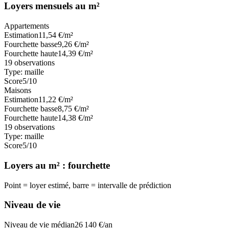
Loyers mensuels au m²
Appartements
Estimation
11,54
€/m²
Fourchette basse
9,26
€/m²
Fourchette haute
14,39
€/m²
19
observations
Type:
maille
Score
5
/10
Maisons
Estimation
11,22
€/m²
Fourchette basse
8,75
€/m²
Fourchette haute
14,38
€/m²
19
observations
Type:
maille
Score
5
/10
Loyers au m² : fourchette
Point = loyer estimé, barre = intervalle de prédiction
Niveau de vie
Niveau de vie médian
26 140
€/an