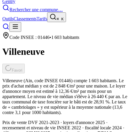
Gentry
Rechercher une commune…
Outils
Classements
Tarifs
⌘
K
Code INSEE :
01446
•
1 603
habitants
Villeneuve
Favori
Villeneuve (Ain, code INSEE 01446) compte 1 603 habitants. Le
prix d'achat médian y est de 2 848 €/m² pour une maison. Le loyer
d'annonce moyen est estimé à 12,36 €/m² par mois pour un
appartement. Le niveau de vie médian s'élève à 26 440 € par an. Le
taux communal de taxe foncière sur le bâti est de 28,91 %. Le taux
de « cambriolages » y est supérieur à la moyenne nationale (13,6
contre 3,1 pour 1000 habitants).
Prix de vente DVF 2021-2023 · loyers d'annonce 2025 ·
recensement et niveau de vie INSEE 2022
· fiscalité locale 2024
·