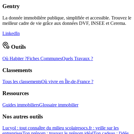
Gentry
La donnée immobilière publique, simplifiée et accessible. Trouvez le
meilleur cadre de vie grâce aux données DVF, INSEE et Cerema.
LinkedIn
Outils
Où Habiter ?
Fiches Communes
Quels Travaux ?
Classements
Tous les classements
Où vivre en Île-de-France ?
Ressources
Guides immobiliers
Glossaire immobilier
Nos autres outils
Lucyol : tout connaître du milieu scolaire
socs.fr : veille sur les
entreprises
Ton prénom : trouvez le prénom idéal
Ton cadeau : l'idée