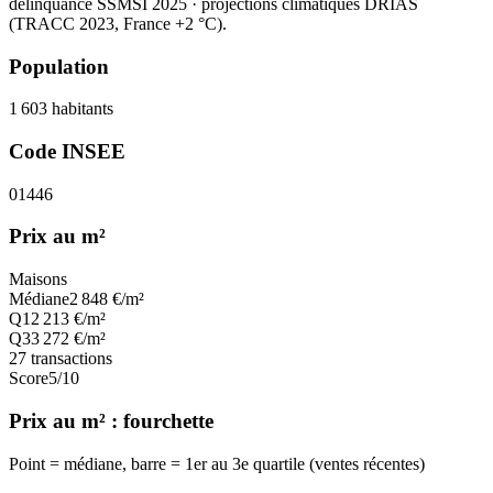
délinquance SSMSI 2025
· projections climatiques DRIAS
(TRACC 2023, France +2 °C).
Population
1 603
habitants
Code INSEE
01446
Prix au m²
Maisons
Médiane
2 848
€/m²
Q1
2 213
€/m²
Q3
3 272
€/m²
27
transactions
Score
5
/10
Prix au m² : fourchette
Point = médiane, barre = 1er au 3e quartile (ventes récentes)