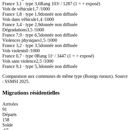
France
3,1
·
type
3,6
Rang
103
ᵉ /
1287
(1 = + exposé)
Vols de véhicule
1,7
/1000
France
1,8
·
type
1,9
donnée non diffusée
Vols dans véhicule
1,4
/1000
France
3,4
·
type
2,9
donnée non diffusée
Dégradations
3,5
/1000
France
7,9
·
type
6,5
donnée non diffusée
Violences physiques
1,5
/1000
France
3,2
·
type
3,5
donnée non diffusée
Vols violents
0
/1000
France
0,7
·
type
0
Rang
11
ᵉ /
3447
(1 = + exposé)
Vols sans violence
2,5
/1000
France
9,1
·
type
5,3
donnée non diffusée
Comparaison aux communes de même type (
Bourgs ruraux
). Source
: SSMSI
2025
.
Migrations résidentielles
Arrivées
91
Départs
158
Solde