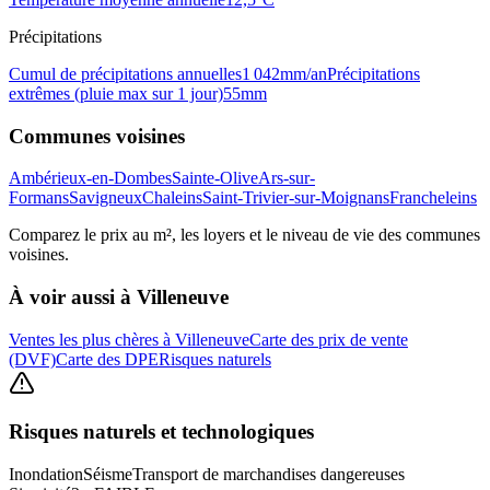
Précipitations
Cumul de précipitations annuelles
1 042
mm/an
Précipitations
extrêmes (pluie max sur 1 jour)
55
mm
Communes voisines
Ambérieux-en-Dombes
Sainte-Olive
Ars-sur-
Formans
Savigneux
Chaleins
Saint-Trivier-sur-Moignans
Francheleins
Comparez le prix au m², les loyers et le niveau de vie des communes
voisines.
À voir aussi à
Villeneuve
Ventes les plus chères à Villeneuve
Carte des prix de vente
(DVF)
Carte des DPE
Risques naturels
Risques naturels et technologiques
Inondation
Séisme
Transport de marchandises dangereuses