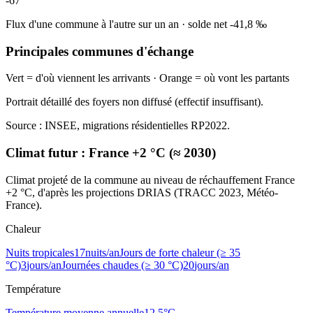
-67
Flux d'une commune à l'autre sur un an
·
solde net
-41,8
‰
Principales communes d'échange
Vert = d'où viennent les arrivants · Orange = où vont les partants
Portrait détaillé des foyers non diffusé (effectif insuffisant).
Source : INSEE, migrations résidentielles RP2022.
Climat futur :
France +2 °C (≈ 2030)
Climat projeté de la commune au niveau de réchauffement France
+2 °C, d'après les projections DRIAS (TRACC 2023, Météo-
France).
Chaleur
Nuits tropicales
17
nuits/an
Jours de forte chaleur (≥ 35
°C)
3
jours/an
Journées chaudes (≥ 30 °C)
20
jours/an
Température
Température moyenne annuelle
12,5
°C