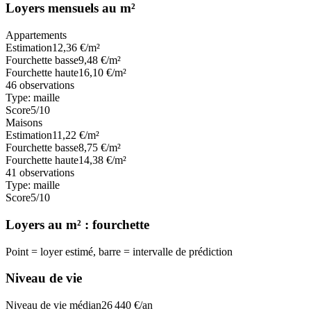
Loyers mensuels au m²
Appartements
Estimation
12,36
€/m²
Fourchette basse
9,48
€/m²
Fourchette haute
16,10
€/m²
46
observations
Type:
maille
Score
5
/10
Maisons
Estimation
11,22
€/m²
Fourchette basse
8,75
€/m²
Fourchette haute
14,38
€/m²
41
observations
Type:
maille
Score
5
/10
Loyers au m² : fourchette
Point = loyer estimé, barre = intervalle de prédiction
Niveau de vie
Niveau de vie médian
26 440
€/an