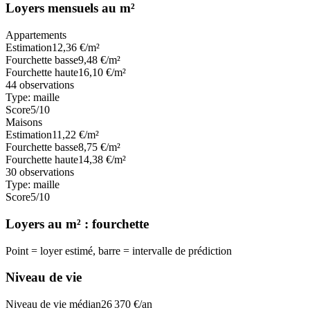
Loyers mensuels au m²
Appartements
Estimation
12,36
€/m²
Fourchette basse
9,48
€/m²
Fourchette haute
16,10
€/m²
44
observations
Type:
maille
Score
5
/10
Maisons
Estimation
11,22
€/m²
Fourchette basse
8,75
€/m²
Fourchette haute
14,38
€/m²
30
observations
Type:
maille
Score
5
/10
Loyers au m² : fourchette
Point = loyer estimé, barre = intervalle de prédiction
Niveau de vie
Niveau de vie médian
26 370
€/an