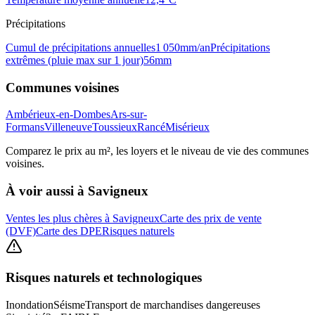
Précipitations
Cumul de précipitations annuelles
1 050
mm/an
Précipitations
extrêmes (pluie max sur 1 jour)
56
mm
Communes voisines
Ambérieux-en-Dombes
Ars-sur-
Formans
Villeneuve
Toussieux
Rancé
Misérieux
Comparez le prix au m², les loyers et le niveau de vie des communes
voisines.
À voir aussi à
Savigneux
Ventes les plus chères à Savigneux
Carte des prix de vente
(DVF)
Carte des DPE
Risques naturels
Risques naturels et technologiques
Inondation
Séisme
Transport de marchandises dangereuses