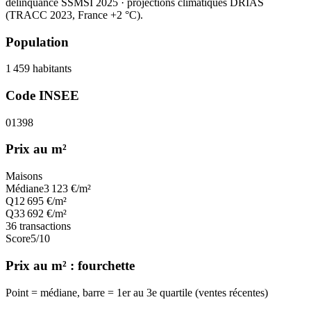
délinquance SSMSI 2025
· projections climatiques DRIAS
(TRACC 2023, France +2 °C).
Population
1 459
habitants
Code INSEE
01398
Prix au m²
Maisons
Médiane
3 123
€/m²
Q1
2 695
€/m²
Q3
3 692
€/m²
36
transactions
Score
5
/10
Prix au m² : fourchette
Point = médiane, barre = 1er au 3e quartile (ventes récentes)