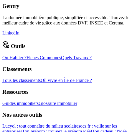
Gentry
La donnée immobilière publique, simplifiée et accessible. Trouvez le
meilleur cadre de vie grâce aux données DVF, INSEE et Cerema.
LinkedIn
Outils
Où Habiter ?
Fiches Communes
Quels Travaux ?
Classements
Tous les classements
Où vivre en Île-de-France ?
Ressources
Guides immobiliers
Glossaire immobilier
Nos autres outils
Lucyol : tout connaître du milieu scolaire
socs.fr : veille sur les
entreprises
Ton prénom : trouvez le prénom idéal
Ton cadeau : l'idée