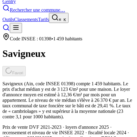
Gentry
Rechercher une commune…
Outils
Classements
Tarifs
⌘
K
Code INSEE :
01398
•
1 459
habitants
Savigneux
Favori
Savigneux (Ain, code INSEE 01398) compte 1 459 habitants. Le
prix d'achat médian y est de 3 123 €/m² pour une maison. Le loyer
d'annonce moyen est estimé à 12,36 €/m² par mois pour un
appartement. Le niveau de vie médian s'élève à 26 370 € par an. Le
taux communal de taxe foncière sur le bâti est de 29,41 %. Le taux
de « cambriolages » y est supérieur à la moyenne nationale (23
contre 3,1 pour 1000 habitants).
Prix de vente DVF 2021-2023 · loyers d'annonce 2025 ·
recensement et niveau de vie INSEE 2022
· fiscalité locale 2024
·