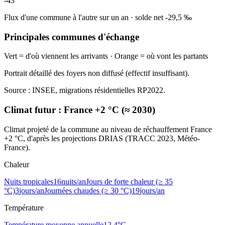
-43
Flux d'une commune à l'autre sur un an
·
solde net
-29,5
‰
Principales communes d'échange
Vert = d'où viennent les arrivants · Orange = où vont les partants
Portrait détaillé des foyers non diffusé (effectif insuffisant).
Source : INSEE, migrations résidentielles RP2022.
Climat futur :
France +2 °C (≈ 2030)
Climat projeté de la commune au niveau de réchauffement France
+2 °C, d'après les projections DRIAS (TRACC 2023, Météo-
France).
Chaleur
Nuits tropicales
16
nuits/an
Jours de forte chaleur (≥ 35
°C)
3
jours/an
Journées chaudes (≥ 30 °C)
19
jours/an
Température
Température moyenne annuelle
12,4
°C