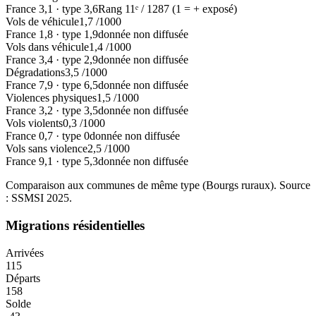
France
3,1
·
type
3,6
Rang
11
ᵉ /
1287
(1 = + exposé)
Vols de véhicule
1,7
/1000
France
1,8
·
type
1,9
donnée non diffusée
Vols dans véhicule
1,4
/1000
France
3,4
·
type
2,9
donnée non diffusée
Dégradations
3,5
/1000
France
7,9
·
type
6,5
donnée non diffusée
Violences physiques
1,5
/1000
France
3,2
·
type
3,5
donnée non diffusée
Vols violents
0,3
/1000
France
0,7
·
type
0
donnée non diffusée
Vols sans violence
2,5
/1000
France
9,1
·
type
5,3
donnée non diffusée
Comparaison aux communes de même type (
Bourgs ruraux
). Source
: SSMSI
2025
.
Migrations résidentielles
Arrivées
115
Départs
158
Solde