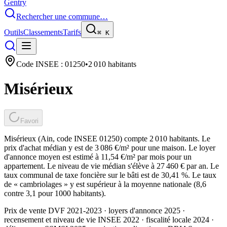
Gentry
Rechercher une commune…
Outils
Classements
Tarifs
⌘
K
Code INSEE :
01250
•
2 010
habitants
Misérieux
Favori
Misérieux (Ain, code INSEE 01250) compte 2 010 habitants. Le
prix d'achat médian y est de 3 086 €/m² pour une maison. Le loyer
d'annonce moyen est estimé à 11,54 €/m² par mois pour un
appartement. Le niveau de vie médian s'élève à 27 460 € par an. Le
taux communal de taxe foncière sur le bâti est de 30,41 %. Le taux
de « cambriolages » y est supérieur à la moyenne nationale (8,6
contre 3,1 pour 1000 habitants).
Prix de vente DVF 2021-2023 · loyers d'annonce 2025 ·
recensement et niveau de vie INSEE 2022
· fiscalité locale 2024
·