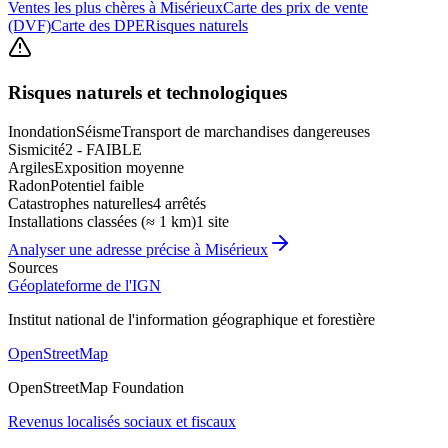
Ventes les plus chères à Misérieux
Carte des prix de vente
(DVF)
Carte des DPE
Risques naturels
Risques naturels et technologiques
Inondation
Séisme
Transport de marchandises dangereuses
Sismicité
2 - FAIBLE
Argiles
Exposition moyenne
Radon
Potentiel faible
Catastrophes naturelles
4 arrêtés
Installations classées (≈ 1 km)
1 site
Analyser une adresse précise à
Misérieux
Sources
Géoplateforme de l'IGN
Institut national de l'information géographique et forestière
OpenStreetMap
OpenStreetMap Foundation
Revenus localisés sociaux et fiscaux