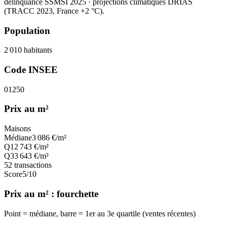
délinquance SSMSI 2025
· projections climatiques DRIAS
(TRACC 2023, France +2 °C).
Population
2 010
habitants
Code INSEE
01250
Prix au m²
Maisons
Médiane
3 086
€/m²
Q1
2 743
€/m²
Q3
3 643
€/m²
52
transactions
Score
5
/10
Prix au m² : fourchette
Point = médiane, barre = 1er au 3e quartile (ventes récentes)