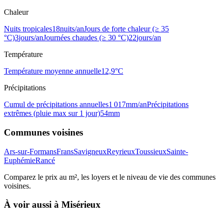
Chaleur
Nuits tropicales
18
nuits/an
Jours de forte chaleur (≥ 35
°C)
3
jours/an
Journées chaudes (≥ 30 °C)
22
jours/an
Température
Température moyenne annuelle
12,9
°C
Précipitations
Cumul de précipitations annuelles
1 017
mm/an
Précipitations
extrêmes (pluie max sur 1 jour)
54
mm
Communes voisines
Ars-sur-Formans
Frans
Savigneux
Reyrieux
Toussieux
Sainte-
Euphémie
Rancé
Comparez le prix au m², les loyers et le niveau de vie des communes
voisines.
À voir aussi à
Misérieux