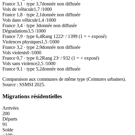
France
3,1
·
type
3,7
donnée non diffusée
Vols de véhicule
1,7
/1000
France
1,8
·
type
2,1
donnée non diffusée
Vols dans véhicule
1,4
/1000
France
3,4
·
type
3
donnée non diffusée
Dégradations
3,5
/1000
France
7,9
·
type
6,4
Rang
1222
ᵉ /
1399
(1 = + exposé)
Violences physiques
1,5
/1000
France
3,2
·
type
2,9
donnée non diffusée
Vols violents
0
/1000
France
0,7
·
type
0,2
Rang
23
ᵉ /
932
(1 = + exposé)
Vols sans violence
2,5
/1000
France
9,1
·
type
5,2
donnée non diffusée
Comparaison aux communes de même type (
Ceintures urbaines
).
Source : SSMSI
2025
.
Migrations résidentielles
Arrivées
200
Départs
91
Solde