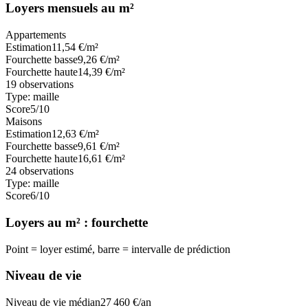
Loyers mensuels au m²
Appartements
Estimation
11,54
€/m²
Fourchette basse
9,26
€/m²
Fourchette haute
14,39
€/m²
19
observations
Type:
maille
Score
5
/10
Maisons
Estimation
12,63
€/m²
Fourchette basse
9,61
€/m²
Fourchette haute
16,61
€/m²
24
observations
Type:
maille
Score
6
/10
Loyers au m² : fourchette
Point = loyer estimé, barre = intervalle de prédiction
Niveau de vie
Niveau de vie médian
27 460
€/an