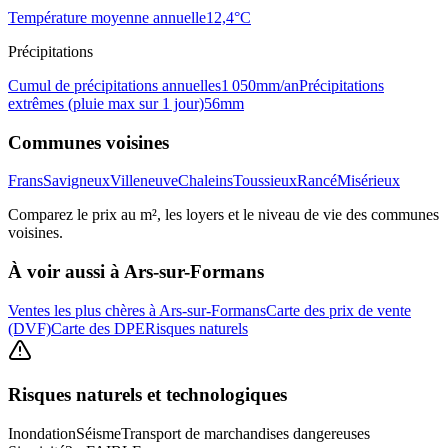
Température moyenne annuelle
12,4
°C
Précipitations
Cumul de précipitations annuelles
1 050
mm/an
Précipitations
extrêmes (pluie max sur 1 jour)
56
mm
Communes voisines
Frans
Savigneux
Villeneuve
Chaleins
Toussieux
Rancé
Misérieux
Comparez le prix au m², les loyers et le niveau de vie des communes
voisines.
À voir aussi à
Ars-sur-Formans
Ventes les plus chères à Ars-sur-Formans
Carte des prix de vente
(DVF)
Carte des DPE
Risques naturels
Risques naturels et technologiques
Inondation
Séisme
Transport de marchandises dangereuses