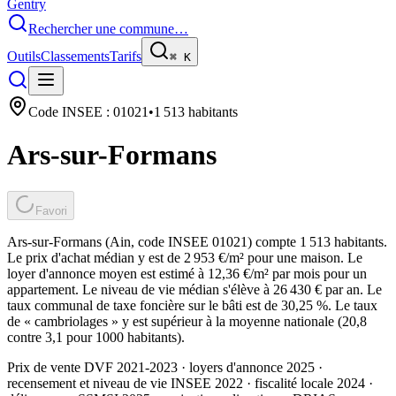
Gentry
Rechercher une commune…
Outils
Classements
Tarifs
⌘
K
Code INSEE :
01021
•
1 513
habitants
Ars-sur-Formans
Favori
Ars-sur-Formans (Ain, code INSEE 01021) compte 1 513 habitants.
Le prix d'achat médian y est de 2 953 €/m² pour une maison. Le
loyer d'annonce moyen est estimé à 12,36 €/m² par mois pour un
appartement. Le niveau de vie médian s'élève à 26 430 € par an. Le
taux communal de taxe foncière sur le bâti est de 30,25 %. Le taux
de « cambriolages » y est supérieur à la moyenne nationale (20,8
contre 3,1 pour 1000 habitants).
Prix de vente DVF 2021-2023 · loyers d'annonce 2025 ·
recensement et niveau de vie INSEE 2022
· fiscalité locale 2024
·