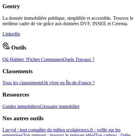
Gentry
La donnée immobilière publique, simplifiée et accessible. Trouvez le
meilleur cadre de vie grâce aux données DVF, INSEE et Cerema.
LinkedIn
Outils
Où Habiter ?
Fiches Communes
Quels Travaux ?
Classements
Tous les classements
Où vivre en Île-de-France ?
Ressources
Guides immobiliers
Glossaire immobilier
Nos autres outils
Lucyol : tout connaître du milieu scolaire
socs.fr : veille sur les
entreprises
Ton prénom : trouvez le prénom idéal
Ton cadeau : l'idée