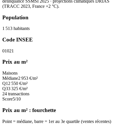
délinquance SSMSI 2025
· projections climatiques DRIAS
(TRACC 2023, France +2 °C).
Population
1 513
habitants
Code INSEE
01021
Prix au m²
Maisons
Médiane
2 953
€/m²
Q1
2 550
€/m²
Q3
3 325
€/m²
24
transactions
Score
5
/10
Prix au m² : fourchette
Point = médiane, barre = 1er au 3e quartile (ventes récentes)