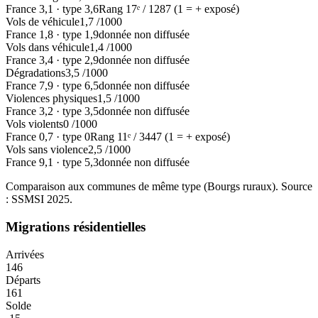
France
3,1
·
type
3,6
Rang
17
ᵉ /
1287
(1 = + exposé)
Vols de véhicule
1,7
/1000
France
1,8
·
type
1,9
donnée non diffusée
Vols dans véhicule
1,4
/1000
France
3,4
·
type
2,9
donnée non diffusée
Dégradations
3,5
/1000
France
7,9
·
type
6,5
donnée non diffusée
Violences physiques
1,5
/1000
France
3,2
·
type
3,5
donnée non diffusée
Vols violents
0
/1000
France
0,7
·
type
0
Rang
11
ᵉ /
3447
(1 = + exposé)
Vols sans violence
2,5
/1000
France
9,1
·
type
5,3
donnée non diffusée
Comparaison aux communes de même type (
Bourgs ruraux
). Source
: SSMSI
2025
.
Migrations résidentielles
Arrivées
146
Départs
161
Solde