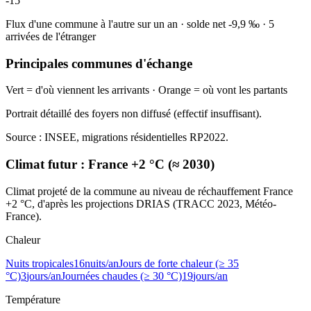
-15
Flux d'une commune à l'autre sur un an
·
solde net
-9,9
‰
·
5
arrivées de l'étranger
Principales communes d'échange
Vert = d'où viennent les arrivants · Orange = où vont les partants
Portrait détaillé des foyers non diffusé (effectif insuffisant).
Source : INSEE, migrations résidentielles RP2022.
Climat futur :
France +2 °C (≈ 2030)
Climat projeté de la commune au niveau de réchauffement France
+2 °C, d'après les projections DRIAS (TRACC 2023, Météo-
France).
Chaleur
Nuits tropicales
16
nuits/an
Jours de forte chaleur (≥ 35
°C)
3
jours/an
Journées chaudes (≥ 30 °C)
19
jours/an
Température