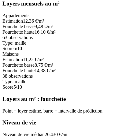
Loyers mensuels au m²
Appartements
Estimation
12,36
€/m²
Fourchette basse
9,48
€/m²
Fourchette haute
16,10
€/m²
63
observations
Type:
maille
Score
5
/10
Maisons
Estimation
11,22
€/m²
Fourchette basse
8,75
€/m²
Fourchette haute
14,38
€/m²
38
observations
Type:
maille
Score
5
/10
Loyers au m² : fourchette
Point = loyer estimé, barre = intervalle de prédiction
Niveau de vie
Niveau de vie médian
26 430
€/an