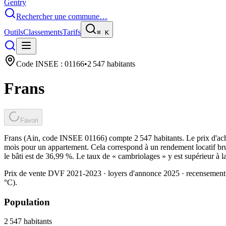
Gentry
Rechercher une commune…
Outils
Classements
Tarifs
⌘
K
Code INSEE :
01166
•
2 547
habitants
Frans
Favori
Frans (Ain, code INSEE 01166) compte 2 547 habitants. Le prix d'ach
mois pour un appartement. Cela correspond à un rendement locatif bru
le bâti est de 36,99 %. Le taux de « cambriolages » y est supérieur à 
Prix de vente DVF 2021-2023 · loyers d'annonce 2025 · recensement
°C).
Population
2 547
habitants