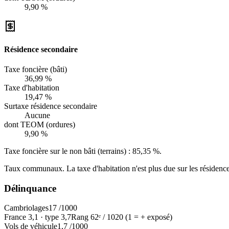
9,90 %
Résidence secondaire
Taxe foncière (bâti)
36,99 %
Taxe d'habitation
19,47 %
Surtaxe résidence secondaire
Aucune
dont TEOM (ordures)
9,90 %
Taxe foncière sur le non bâti (terrains) :
85,35 %
.
Taux communaux. La taxe d'habitation n'est plus due sur les résidence
Délinquance
Cambriolages
17
/1000
France
3,1
·
type
3,7
Rang
62
ᵉ /
1020
(1 = + exposé)
Vols de véhicule
1,7
/1000