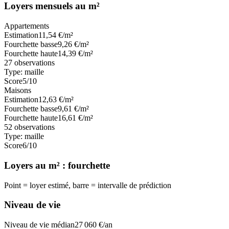
Loyers mensuels au m²
Appartements
Estimation
11,54
€/m²
Fourchette basse
9,26
€/m²
Fourchette haute
14,39
€/m²
27
observations
Type:
maille
Score
5
/10
Maisons
Estimation
12,63
€/m²
Fourchette basse
9,61
€/m²
Fourchette haute
16,61
€/m²
52
observations
Type:
maille
Score
6
/10
Loyers au m² : fourchette
Point = loyer estimé, barre = intervalle de prédiction
Niveau de vie
Niveau de vie médian
27 060
€/an