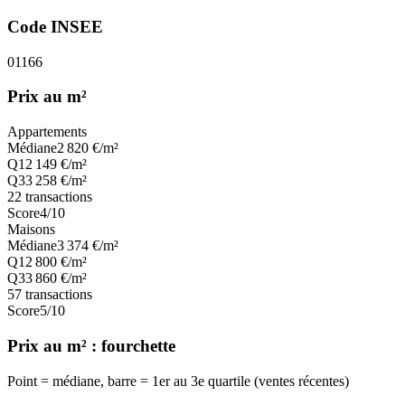
Code INSEE
01166
Prix au m²
Appartements
Médiane
2 820
€/m²
Q1
2 149
€/m²
Q3
3 258
€/m²
22
transactions
Score
4
/10
Maisons
Médiane
3 374
€/m²
Q1
2 800
€/m²
Q3
3 860
€/m²
57
transactions
Score
5
/10
Prix au m² : fourchette
Point = médiane, barre = 1er au 3e quartile (ventes récentes)