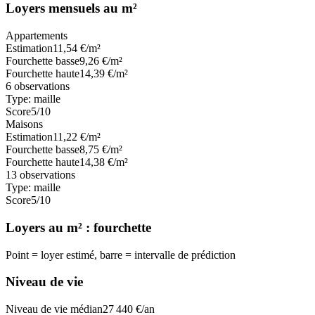
Loyers mensuels au m²
Appartements
Estimation
11,54
€/m²
Fourchette basse
9,26
€/m²
Fourchette haute
14,39
€/m²
6
observations
Type:
maille
Score
5
/10
Maisons
Estimation
11,22
€/m²
Fourchette basse
8,75
€/m²
Fourchette haute
14,38
€/m²
13
observations
Type:
maille
Score
5
/10
Loyers au m² : fourchette
Point = loyer estimé, barre = intervalle de prédiction
Niveau de vie
Niveau de vie médian
27 440
€/an