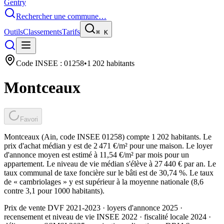
Gentry
Rechercher une commune…
Outils
Classements
Tarifs
⌘
K
Code INSEE :
01258
•
1 202
habitants
Montceaux
Favori
Montceaux (Ain, code INSEE 01258) compte 1 202 habitants. Le
prix d'achat médian y est de 2 471 €/m² pour une maison. Le loyer
d'annonce moyen est estimé à 11,54 €/m² par mois pour un
appartement. Le niveau de vie médian s'élève à 27 440 € par an. Le
taux communal de taxe foncière sur le bâti est de 30,74 %. Le taux
de « cambriolages » y est supérieur à la moyenne nationale (8,6
contre 3,1 pour 1000 habitants).
Prix de vente DVF 2021-2023 · loyers d'annonce 2025 ·
recensement et niveau de vie INSEE 2022
· fiscalité locale 2024
·