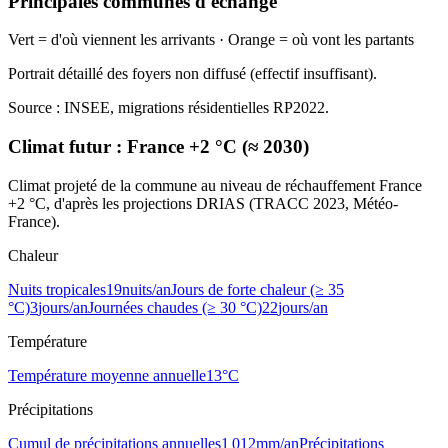
Principales communes d'échange
Vert = d'où viennent les arrivants · Orange = où vont les partants
Portrait détaillé des foyers non diffusé (effectif insuffisant).
Source : INSEE, migrations résidentielles RP2022.
Climat futur :
France +2 °C (≈ 2030)
Climat projeté de la commune au niveau de réchauffement France
+2 °C, d'après les projections DRIAS (TRACC 2023, Météo-
France).
Chaleur
Nuits tropicales
19
nuits/an
Jours de forte chaleur (≥ 35
°C)
3
jours/an
Journées chaudes (≥ 30 °C)
22
jours/an
Température
Température moyenne annuelle
13
°C
Précipitations
Cumul de précipitations annuelles
1 012
mm/an
Précipitations