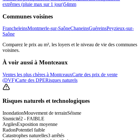
extrêmes (pluie max sur 1 jour)
54
mm
Communes voisines
Francheleins
Montmerle-sur-Saône
Chaneins
Guéreins
Peyzieux-sur-
Saône
Comparez le prix au m², les loyers et le niveau de vie des communes
voisines.
À voir aussi à
Montceaux
Ventes les plus chères à Montceaux
Carte des prix de vente
(DVF)
Carte des DPE
Risques naturels
Risques naturels et technologiques
Inondation
Mouvement de terrain
Séisme
Sismicité
2 - FAIBLE
Argiles
Exposition moyenne
Radon
Potentiel faible
Catastrophes naturelles
3 arrêtés