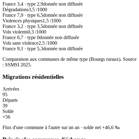
France
3,4
·
type
2,9
donnée non diffusée
Dégradations
3,5
/1000
France
7,9
·
type
6,5
donnée non diffusée
Violences physiques
1,5
/1000
France
3,2
·
type
3,5
donnée non diffusée
Vols violents
0,3
/1000
France
0,7
·
type
0
donnée non diffusée
Vols sans violence
2,5
/1000
France
9,1
·
type
5,3
donnée non diffusée
Comparaison aux communes de même type (
Bourgs ruraux
). Source
: SSMSI
2025
.
Migrations résidentielles
Arrivées
95
Départs
39
Solde
+
56
Flux d'une commune à l'autre sur un an
·
solde net
+
46,6
‰