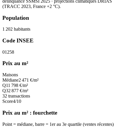
délinquance SSMSI 2025
· projections climatiques DRIAS
(TRACC 2023, France +2 °C).
Population
1 202
habitants
Code INSEE
01258
Prix au m²
Maisons
Médiane
2 471
€/m²
Q1
1 798
€/m²
Q3
2 877
€/m²
32
transactions
Score
4
/10
Prix au m² : fourchette
Point = médiane, barre = 1er au 3e quartile (ventes récentes)