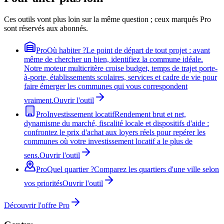
Ces outils vont plus loin sur la même question ; ceux marqués Pro
sont réservés aux abonnés.
Pro
Où habiter ?
Le point de départ de tout projet : avant
même de chercher un bien, identifiez la commune idéale.
Notre moteur multicritère croise budget, temps de trajet porte-
à-porte, établissements scolaires, services et cadre de vie pour
faire émerger les communes qui vous correspondent
vraiment.
Ouvrir l'outil
Pro
Investissement locatif
Rendement brut et net,
dynamisme du marché, fiscalité locale et dispositifs d'aide :
confrontez le prix d'achat aux loyers réels pour repérer les
communes où votre investissement locatif a le plus de
sens.
Ouvrir l'outil
Pro
Quel quartier ?
Comparez les quartiers d'une ville selon
vos priorités
Ouvrir l'outil
Découvrir l'offre Pro