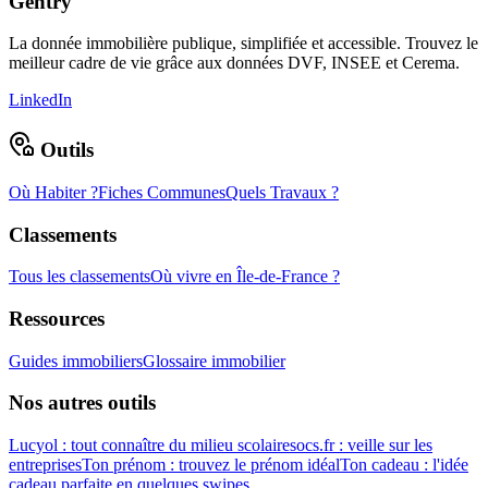
Gentry
La donnée immobilière publique, simplifiée et accessible. Trouvez le
meilleur cadre de vie grâce aux données DVF, INSEE et Cerema.
LinkedIn
Outils
Où Habiter ?
Fiches Communes
Quels Travaux ?
Classements
Tous les classements
Où vivre en Île-de-France ?
Ressources
Guides immobiliers
Glossaire immobilier
Nos autres outils
Lucyol : tout connaître du milieu scolaire
socs.fr : veille sur les
entreprises
Ton prénom : trouvez le prénom idéal
Ton cadeau : l'idée
cadeau parfaite en quelques swipes