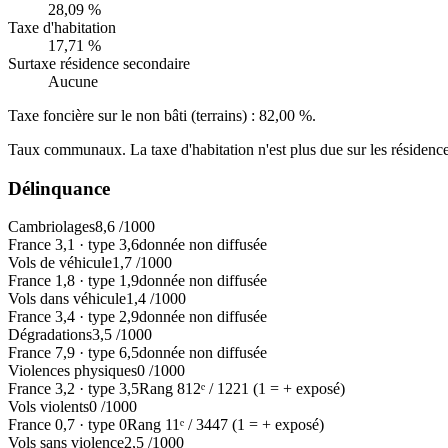
28,09 %
Taxe d'habitation
17,71 %
Surtaxe résidence secondaire
Aucune
Taxe foncière sur le non bâti (terrains) :
82,00 %
.
Taux communaux. La taxe d'habitation n'est plus due sur les résidence
Délinquance
Cambriolages
8,6
/1000
France
3,1
·
type
3,6
donnée non diffusée
Vols de véhicule
1,7
/1000
France
1,8
·
type
1,9
donnée non diffusée
Vols dans véhicule
1,4
/1000
France
3,4
·
type
2,9
donnée non diffusée
Dégradations
3,5
/1000
France
7,9
·
type
6,5
donnée non diffusée
Violences physiques
0
/1000
France
3,2
·
type
3,5
Rang
812
ᵉ /
1221
(1 = + exposé)
Vols violents
0
/1000
France
0,7
·
type
0
Rang
11
ᵉ /
3447
(1 = + exposé)
Vols sans violence
2,5
/1000