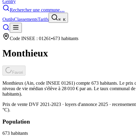
Gentry
Rechercher une commune…
Outils
Classements
Tarifs
⌘
K
Code INSEE :
01261
•
673
habitants
Monthieux
Favori
Monthieux (Ain, code INSEE 01261) compte 673 habitants. Le prix d'
niveau de vie médian s'élève à 28 010 € par an. Le taux communal de t
habitants).
Prix de vente DVF 2021-2023 · loyers d'annonce 2025 · recensement
°C).
Population
673
habitants