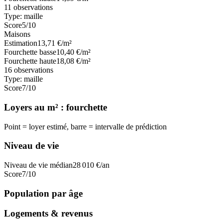
11
observations
Type:
maille
Score
5
/10
Maisons
Estimation
13,71
€/m²
Fourchette basse
10,40
€/m²
Fourchette haute
18,08
€/m²
16
observations
Type:
maille
Score
7
/10
Loyers au m² : fourchette
Point = loyer estimé, barre = intervalle de prédiction
Niveau de vie
Niveau de vie médian
28 010
€/an
Score
7
/10
Population par âge
Logements & revenus