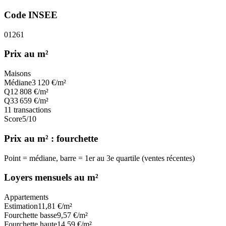
Code INSEE
01261
Prix au m²
Maisons
Médiane
3 120
€/m²
Q1
2 808
€/m²
Q3
3 659
€/m²
11
transactions
Score
5
/10
Prix au m² : fourchette
Point = médiane, barre = 1er au 3e quartile (ventes récentes)
Loyers mensuels au m²
Appartements
Estimation
11,81
€/m²
Fourchette basse
9,57
€/m²
Fourchette haute
14,59
€/m²