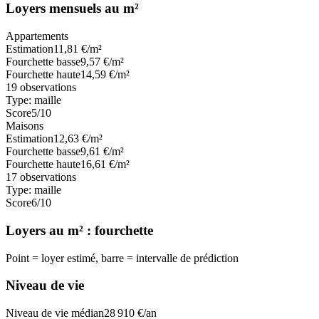
Loyers mensuels au m²
Appartements
Estimation
11,81
€/m²
Fourchette basse
9,57
€/m²
Fourchette haute
14,59
€/m²
19
observations
Type:
maille
Score
5
/10
Maisons
Estimation
12,63
€/m²
Fourchette basse
9,61
€/m²
Fourchette haute
16,61
€/m²
17
observations
Type:
maille
Score
6
/10
Loyers au m² : fourchette
Point = loyer estimé, barre = intervalle de prédiction
Niveau de vie
Niveau de vie médian
28 910
€/an