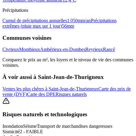
Précipitations
Cumul de précipitations annuelles
1 050
mm/an
Précipitations
extrêmes (pluie max sur 1 jour)
56
mm
Communes voisines
Civrieux
Monthieux
Ambérieux-en-Dombes
Reyrieux
Rancé
Comparez le prix au m², les loyers et le niveau de vie des communes
voisines.
À voir aussi à
Saint-Jean-de-Thurigneux
Ventes les plus chères à Saint-Jean-de-Thurigneux
Carte des prix de
vente (DVF)
Carte des DPE
Risques naturels
Risques naturels et technologiques
Inondation
Séisme
Transport de marchandises dangereuses
Sismicité
2 - FAIBLE