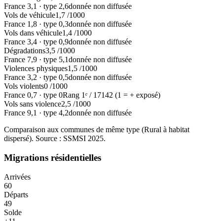
France
3,1
·
type
2,6
donnée non diffusée
Vols de véhicule
1,7
/1000
France
1,8
·
type
0,3
donnée non diffusée
Vols dans véhicule
1,4
/1000
France
3,4
·
type
0,9
donnée non diffusée
Dégradations
3,5
/1000
France
7,9
·
type
5,1
donnée non diffusée
Violences physiques
1,5
/1000
France
3,2
·
type
0,5
donnée non diffusée
Vols violents
0
/1000
France
0,7
·
type
0
Rang
1
ᵉ /
17142
(1 = + exposé)
Vols sans violence
2,5
/1000
France
9,1
·
type
4,2
donnée non diffusée
Comparaison aux communes de même type (
Rural à habitat
dispersé
). Source : SSMSI
2025
.
Migrations résidentielles
Arrivées
60
Départs
49
Solde