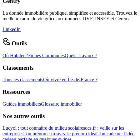
Gentry
La donnée immobilière publique, simplifiée et accessible. Trouvez le
meilleur cadre de vie grâce aux données DVF, INSEE et Cerema.
LinkedIn
Outils
Où Habiter ?
Fiches Communes
Quels Travaux ?
Classements
Tous les classements
Où vivre en Île-de-France ?
Ressources
Guides immobiliers
Glossaire immobilier
Nos autres outils
Lucyol : tout connaître du milieu scolaire
socs.fr : veille sur les
entreprises
Ton prénom : trouvez le prénom idéal
Ton cadeau : l'idée
cadeau parfaite en quelques swipes