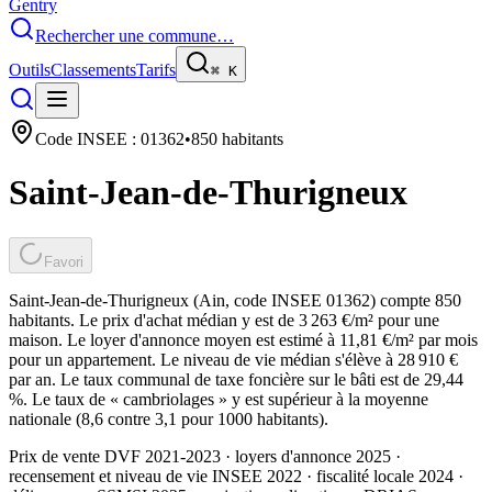
Gentry
Rechercher une commune…
Outils
Classements
Tarifs
⌘
K
Code INSEE :
01362
•
850
habitants
Saint-Jean-de-Thurigneux
Favori
Saint-Jean-de-Thurigneux (Ain, code INSEE 01362) compte 850
habitants. Le prix d'achat médian y est de 3 263 €/m² pour une
maison. Le loyer d'annonce moyen est estimé à 11,81 €/m² par mois
pour un appartement. Le niveau de vie médian s'élève à 28 910 €
par an. Le taux communal de taxe foncière sur le bâti est de 29,44
%. Le taux de « cambriolages » y est supérieur à la moyenne
nationale (8,6 contre 3,1 pour 1000 habitants).
Prix de vente DVF 2021-2023 · loyers d'annonce 2025 ·
recensement et niveau de vie INSEE 2022
· fiscalité locale 2024
·