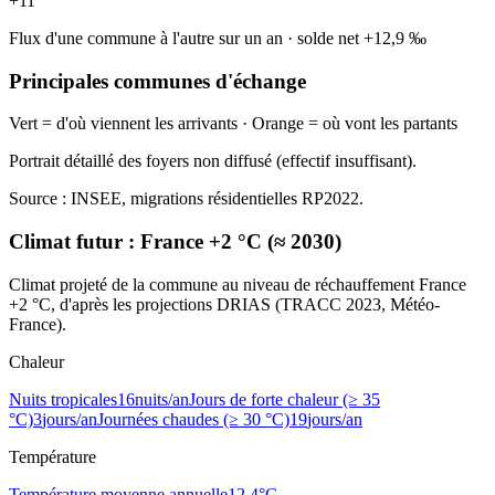
+
11
Flux d'une commune à l'autre sur un an
·
solde net
+
12,9
‰
Principales communes d'échange
Vert = d'où viennent les arrivants · Orange = où vont les partants
Portrait détaillé des foyers non diffusé (effectif insuffisant).
Source : INSEE, migrations résidentielles RP2022.
Climat futur :
France +2 °C (≈ 2030)
Climat projeté de la commune au niveau de réchauffement France
+2 °C, d'après les projections DRIAS (TRACC 2023, Météo-
France).
Chaleur
Nuits tropicales
16
nuits/an
Jours de forte chaleur (≥ 35
°C)
3
jours/an
Journées chaudes (≥ 30 °C)
19
jours/an
Température
Température moyenne annuelle
12,4
°C