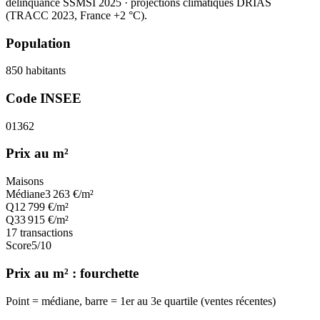
délinquance SSMSI 2025
· projections climatiques DRIAS
(TRACC 2023, France +2 °C).
Population
850
habitants
Code INSEE
01362
Prix au m²
Maisons
Médiane
3 263
€/m²
Q1
2 799
€/m²
Q3
3 915
€/m²
17
transactions
Score
5
/10
Prix au m² : fourchette
Point = médiane, barre = 1er au 3e quartile (ventes récentes)