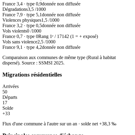
France
3,4
·
type
0,9
donnée non diffusée
Dégradations
3,5
/1000
France
7,9
·
type
5,1
donnée non diffusée
Violences physiques
1,5
/1000
France
3,2
·
type
0,5
donnée non diffusée
Vols violents
0
/1000
France
0,7
·
type
0
Rang
1
ᵉ /
17142
(1 = + exposé)
Vols sans violence
2,5
/1000
France
9,1
·
type
4,2
donnée non diffusée
Comparaison aux communes de même type (
Rural à habitat
dispersé
). Source : SSMSI
2025
.
Migrations résidentielles
Arrivées
50
Départs
17
Solde
+
33
Flux d'une commune à l'autre sur un an
·
solde net
+
38,3
‰