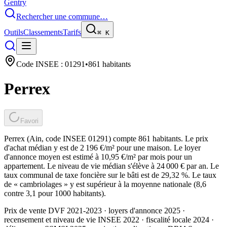
Gentry
Rechercher une commune…
Outils
Classements
Tarifs
⌘
K
Code INSEE :
01291
•
861
habitants
Perrex
Favori
Perrex (Ain, code INSEE 01291) compte 861 habitants. Le prix
d'achat médian y est de 2 196 €/m² pour une maison. Le loyer
d'annonce moyen est estimé à 10,95 €/m² par mois pour un
appartement. Le niveau de vie médian s'élève à 24 000 € par an. Le
taux communal de taxe foncière sur le bâti est de 29,32 %. Le taux
de « cambriolages » y est supérieur à la moyenne nationale (8,6
contre 3,1 pour 1000 habitants).
Prix de vente DVF 2021-2023 · loyers d'annonce 2025 ·
recensement et niveau de vie INSEE 2022
· fiscalité locale 2024
·