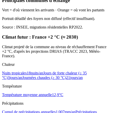
Principales communes d'échange
Vert = d'où viennent les arrivants · Orange = où vont les partants
Portrait détaillé des foyers non diffusé (effectif insuffisant).
Source : INSEE, migrations résidentielles RP2022.
Climat futur :
France +2 °C (≈ 2030)
Climat projeté de la commune au niveau de réchauffement France
+2 °C, d'après les projections DRIAS (TRACC 2023, Météo-
France).
Chaleur
Nuits tropicales
18
nuits/an
Jours de forte chaleur (≥ 35
°C)
3
jours/an
Journées chaudes (≥ 30 °C)
21
jours/an
Température
Température moyenne annuelle
12,9
°C
Précipitations
Cumul de précipitations annuelles
1 007
mm/an
Précipitations