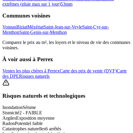
extrêmes (pluie max sur 1 jour)
53
mm
Communes voisines
Vonnas
Biziat
Mézériat
Saint-Jean-sur-Veyle
Saint-Cyr-sur-
Menthon
Saint-Genis-sur-Menthon
Comparez le prix au m², les loyers et le niveau de vie des communes
voisines.
À voir aussi à
Perrex
Ventes les plus chères à Perrex
Carte des prix de vente (DVF)
Carte
des DPE
Risques naturels
Risques naturels et technologiques
Inondation
Séisme
Sismicité
2 - FAIBLE
Argiles
Exposition moyenne
Radon
Potentiel faible
Catastrophes naturelles
6 arrêtés