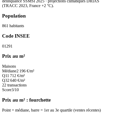
délinquance SSMSI 2025
· projections climatiques DRIAS
(TRACC 2023, France +2 °C).
Population
861
habitants
Code INSEE
01291
Prix au m²
Maisons
Médiane
2 196
€/m²
Q1
1 712
€/m²
Q3
2 640
€/m²
22
transactions
Score
3
/10
Prix au m² : fourchette
Point = médiane, barre = 1er au 3e quartile (ventes récentes)