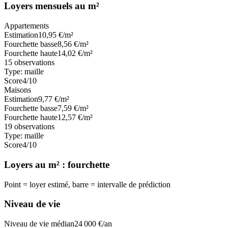
Loyers mensuels au m²
Appartements
Estimation
10,95
€/m²
Fourchette basse
8,56
€/m²
Fourchette haute
14,02
€/m²
15
observations
Type:
maille
Score
4
/10
Maisons
Estimation
9,77
€/m²
Fourchette basse
7,59
€/m²
Fourchette haute
12,57
€/m²
19
observations
Type:
maille
Score
4
/10
Loyers au m² : fourchette
Point = loyer estimé, barre = intervalle de prédiction
Niveau de vie
Niveau de vie médian
24 000
€/an