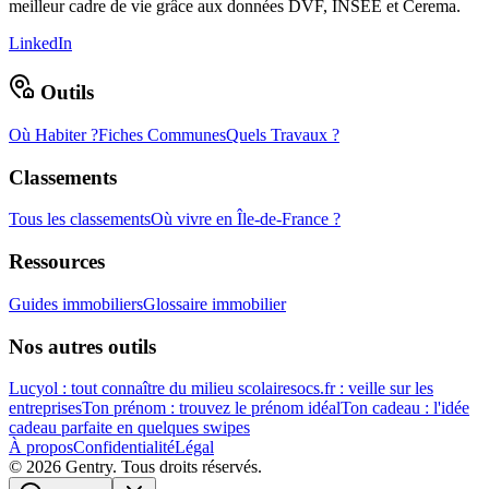
meilleur cadre de vie grâce aux données DVF, INSEE et Cerema.
LinkedIn
Outils
Où Habiter ?
Fiches Communes
Quels Travaux ?
Classements
Tous les classements
Où vivre en Île-de-France ?
Ressources
Guides immobiliers
Glossaire immobilier
Nos autres outils
Lucyol : tout connaître du milieu scolaire
socs.fr : veille sur les
entreprises
Ton prénom : trouvez le prénom idéal
Ton cadeau : l'idée
cadeau parfaite en quelques swipes
À propos
Confidentialité
Légal
©
2026
Gentry. Tous droits réservés.