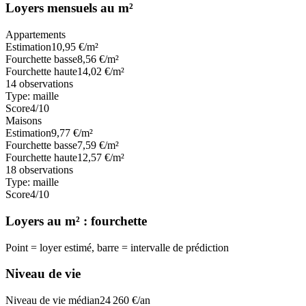
Loyers mensuels au m²
Appartements
Estimation
10,95
€/m²
Fourchette basse
8,56
€/m²
Fourchette haute
14,02
€/m²
14
observations
Type:
maille
Score
4
/10
Maisons
Estimation
9,77
€/m²
Fourchette basse
7,59
€/m²
Fourchette haute
12,57
€/m²
18
observations
Type:
maille
Score
4
/10
Loyers au m² : fourchette
Point = loyer estimé, barre = intervalle de prédiction
Niveau de vie
Niveau de vie médian
24 260
€/an