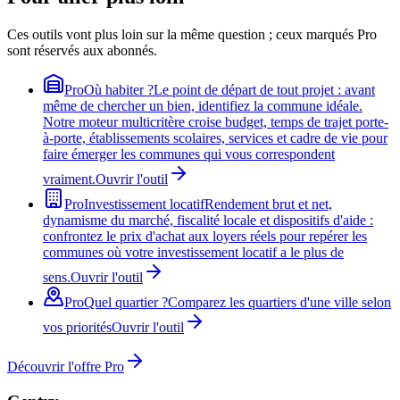
Ces outils vont plus loin sur la même question ; ceux marqués Pro
sont réservés aux abonnés.
Pro
Où habiter ?
Le point de départ de tout projet : avant
même de chercher un bien, identifiez la commune idéale.
Notre moteur multicritère croise budget, temps de trajet porte-
à-porte, établissements scolaires, services et cadre de vie pour
faire émerger les communes qui vous correspondent
vraiment.
Ouvrir l'outil
Pro
Investissement locatif
Rendement brut et net,
dynamisme du marché, fiscalité locale et dispositifs d'aide :
confrontez le prix d'achat aux loyers réels pour repérer les
communes où votre investissement locatif a le plus de
sens.
Ouvrir l'outil
Pro
Quel quartier ?
Comparez les quartiers d'une ville selon
vos priorités
Ouvrir l'outil
Découvrir l'offre Pro