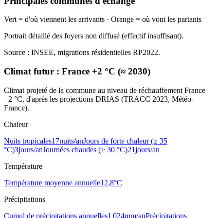
Principales communes d'échange
Vert = d'où viennent les arrivants · Orange = où vont les partants
Portrait détaillé des foyers non diffusé (effectif insuffisant).
Source : INSEE, migrations résidentielles RP2022.
Climat futur :
France +2 °C (≈ 2030)
Climat projeté de la commune au niveau de réchauffement France
+2 °C, d'après les projections DRIAS (TRACC 2023, Météo-
France).
Chaleur
Nuits tropicales
17
nuits/an
Jours de forte chaleur (≥ 35
°C)
3
jours/an
Journées chaudes (≥ 30 °C)
21
jours/an
Température
Température moyenne annuelle
12,8
°C
Précipitations
Cumul de précipitations annuelles
1 024
mm/an
Précipitations