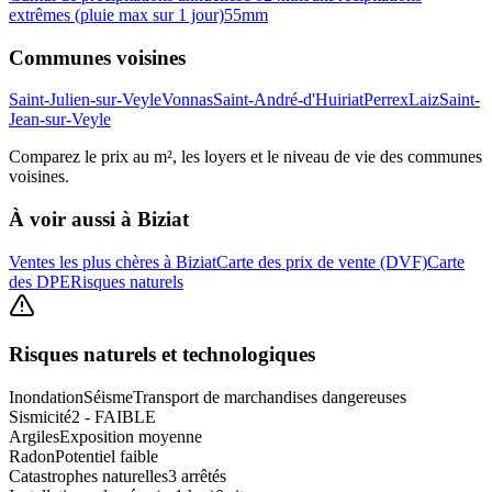
extrêmes (pluie max sur 1 jour)
55
mm
Communes voisines
Saint-Julien-sur-Veyle
Vonnas
Saint-André-d'Huiriat
Perrex
Laiz
Saint-
Jean-sur-Veyle
Comparez le prix au m², les loyers et le niveau de vie des communes
voisines.
À voir aussi à
Biziat
Ventes les plus chères à Biziat
Carte des prix de vente (DVF)
Carte
des DPE
Risques naturels
Risques naturels et technologiques
Inondation
Séisme
Transport de marchandises dangereuses
Sismicité
2 - FAIBLE
Argiles
Exposition moyenne
Radon
Potentiel faible
Catastrophes naturelles
3 arrêtés