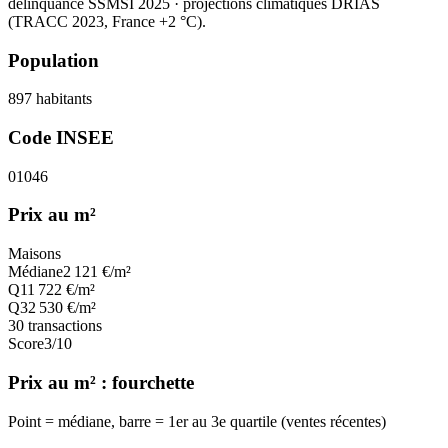
délinquance SSMSI 2025
· projections climatiques DRIAS
(TRACC 2023, France +2 °C).
Population
897
habitants
Code INSEE
01046
Prix au m²
Maisons
Médiane
2 121
€/m²
Q1
1 722
€/m²
Q3
2 530
€/m²
30
transactions
Score
3
/10
Prix au m² : fourchette
Point = médiane, barre = 1er au 3e quartile (ventes récentes)