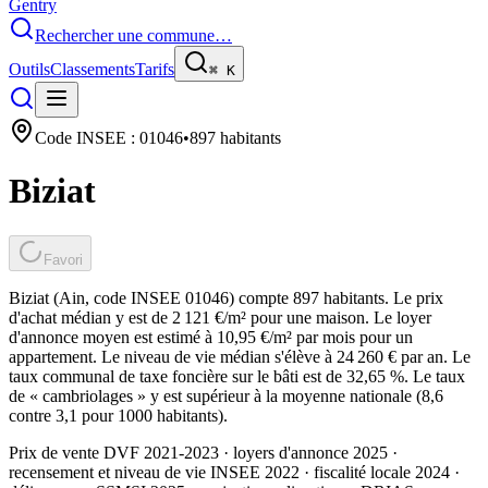
Gentry
Rechercher une commune…
Outils
Classements
Tarifs
⌘
K
Code INSEE :
01046
•
897
habitants
Biziat
Favori
Biziat (Ain, code INSEE 01046) compte 897 habitants. Le prix
d'achat médian y est de 2 121 €/m² pour une maison. Le loyer
d'annonce moyen est estimé à 10,95 €/m² par mois pour un
appartement. Le niveau de vie médian s'élève à 24 260 € par an. Le
taux communal de taxe foncière sur le bâti est de 32,65 %. Le taux
de « cambriolages » y est supérieur à la moyenne nationale (8,6
contre 3,1 pour 1000 habitants).
Prix de vente DVF 2021-2023 · loyers d'annonce 2025 ·
recensement et niveau de vie INSEE 2022
· fiscalité locale 2024
·