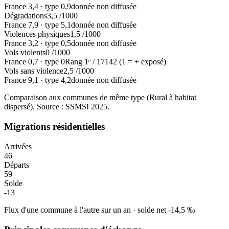
France
3,4
·
type
0,9
donnée non diffusée
Dégradations
3,5
/1000
France
7,9
·
type
5,1
donnée non diffusée
Violences physiques
1,5
/1000
France
3,2
·
type
0,5
donnée non diffusée
Vols violents
0
/1000
France
0,7
·
type
0
Rang
1
ᵉ /
17142
(1 = + exposé)
Vols sans violence
2,5
/1000
France
9,1
·
type
4,2
donnée non diffusée
Comparaison aux communes de même type (
Rural à habitat
dispersé
). Source : SSMSI
2025
.
Migrations résidentielles
Arrivées
46
Départs
59
Solde
-13
Flux d'une commune à l'autre sur un an
·
solde net
-14,5
‰