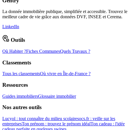
Gentry
La donnée immobilière publique, simplifiée et accessible. Trouvez le
meilleur cadre de vie grâce aux données DVF, INSEE et Cerema.
LinkedIn
Outils
Où Habiter ?
Fiches Communes
Quels Travaux ?
Classements
Tous les classements
Où vivre en Île-de-France ?
Ressources
Guides immobiliers
Glossaire immobilier
Nos autres outils
Lucyol : tout connaître du milieu scolaire
socs.fr : veille sur les
entreprises
Ton prénom : trouvez le prénom idéal
Ton cadeau : l'idée
cadeau parfaite en quelques swipes