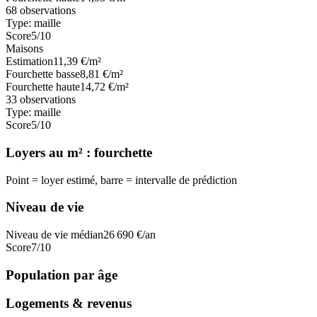
68
observations
Type:
maille
Score
5
/10
Maisons
Estimation
11,39
€/m²
Fourchette basse
8,81
€/m²
Fourchette haute
14,72
€/m²
33
observations
Type:
maille
Score
5
/10
Loyers au m² : fourchette
Point = loyer estimé, barre = intervalle de prédiction
Niveau de vie
Niveau de vie médian
26 690
€/an
Score
7
/10
Population par âge
Logements & revenus