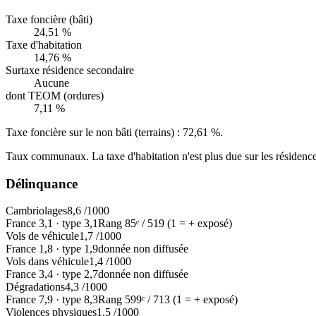
Taxe foncière (bâti)
24,51 %
Taxe d'habitation
14,76 %
Surtaxe résidence secondaire
Aucune
dont TEOM (ordures)
7,11 %
Taxe foncière sur le non bâti (terrains) :
72,61 %
.
Taux communaux. La taxe d'habitation n'est plus due sur les résidence
Délinquance
Cambriolages
8,6
/1000
France
3,1
·
type
3,1
Rang
85
ᵉ /
519
(1 = + exposé)
Vols de véhicule
1,7
/1000
France
1,8
·
type
1,9
donnée non diffusée
Vols dans véhicule
1,4
/1000
France
3,4
·
type
2,7
donnée non diffusée
Dégradations
4,3
/1000
France
7,9
·
type
8,3
Rang
599
ᵉ /
713
(1 = + exposé)
Violences physiques
1,5
/1000