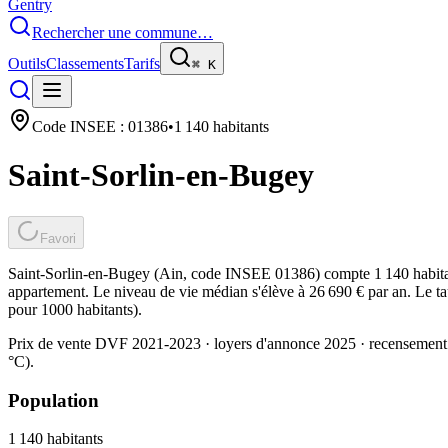
Gentry
Rechercher une commune…
Outils
Classements
Tarifs
⌘
K
Code INSEE :
01386
•
1 140
habitants
Saint-Sorlin-en-Bugey
Favori
Saint-Sorlin-en-Bugey (Ain, code INSEE 01386) compte 1 140 habitan
appartement. Le niveau de vie médian s'élève à 26 690 € par an. Le ta
pour 1000 habitants).
Prix de vente DVF 2021-2023 · loyers d'annonce 2025 · recensement
°C).
Population
1 140
habitants