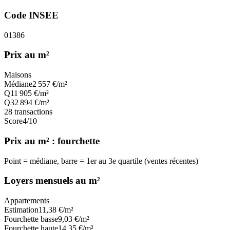
Code INSEE
01386
Prix au m²
Maisons
Médiane
2 557
€/m²
Q1
1 905
€/m²
Q3
2 894
€/m²
28
transactions
Score
4
/10
Prix au m² : fourchette
Point = médiane, barre = 1er au 3e quartile (ventes récentes)
Loyers mensuels au m²
Appartements
Estimation
11,38
€/m²
Fourchette basse
9,03
€/m²
Fourchette haute
14,35
€/m²