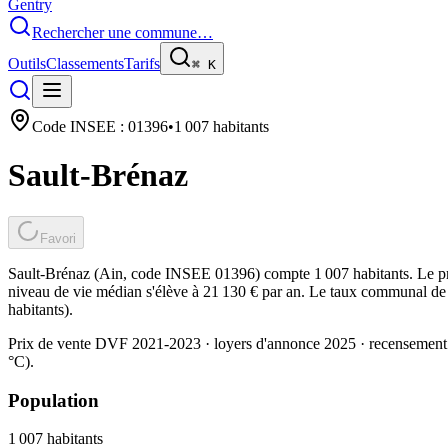
Gentry
Rechercher une commune…
Outils
Classements
Tarifs
⌘
K
Code INSEE :
01396
•
1 007
habitants
Sault-Brénaz
Favori
Sault-Brénaz (Ain, code INSEE 01396) compte 1 007 habitants. Le pr
niveau de vie médian s'élève à 21 130 € par an. Le taux communal de t
habitants).
Prix de vente DVF 2021-2023 · loyers d'annonce 2025 · recensement
°C).
Population
1 007
habitants