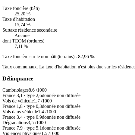
Taxe foncière (bâti)
25,20 %
Taxe d'habitation
15,74 %
Surtaxe résidence secondaire
Aucune
dont TEOM (ordures)
7,11 %
Taxe foncière sur le non bâti (terrains) :
82,96 %
.
Taux communaux. La taxe d'habitation n'est plus due sur les résidence
Délinquance
Cambriolages
8,6
/1000
France
3,1
·
type
2,6
donnée non diffusée
Vols de véhicule
1,7
/1000
France
1,8
·
type
0,3
donnée non diffusée
Vols dans véhicule
1,4
/1000
France
3,4
·
type
0,9
donnée non diffusée
Dégradations
3,5
/1000
France
7,9
·
type
5,1
donnée non diffusée
Violences physiques
1,5
/1000