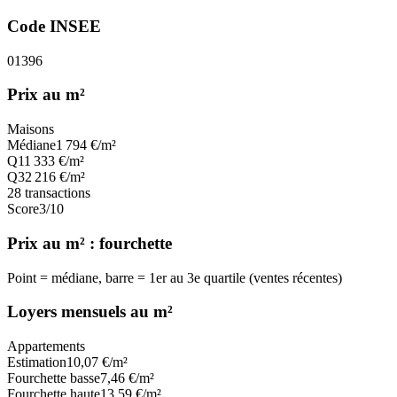
Code INSEE
01396
Prix au m²
Maisons
Médiane
1 794
€/m²
Q1
1 333
€/m²
Q3
2 216
€/m²
28
transactions
Score
3
/10
Prix au m² : fourchette
Point = médiane, barre = 1er au 3e quartile (ventes récentes)
Loyers mensuels au m²
Appartements
Estimation
10,07
€/m²
Fourchette basse
7,46
€/m²
Fourchette haute
13,59
€/m²