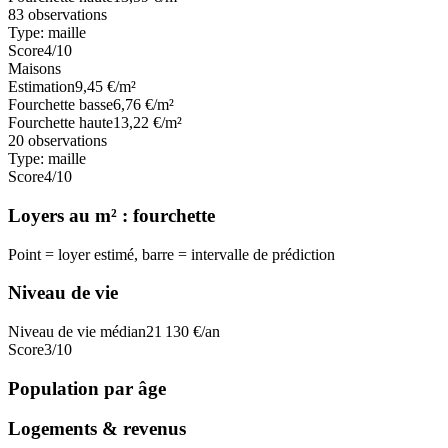
83
observations
Type:
maille
Score
4
/10
Maisons
Estimation
9,45
€/m²
Fourchette basse
6,76
€/m²
Fourchette haute
13,22
€/m²
20
observations
Type:
maille
Score
4
/10
Loyers au m² : fourchette
Point = loyer estimé, barre = intervalle de prédiction
Niveau de vie
Niveau de vie médian
21 130
€/an
Score
3
/10
Population par âge
Logements & revenus