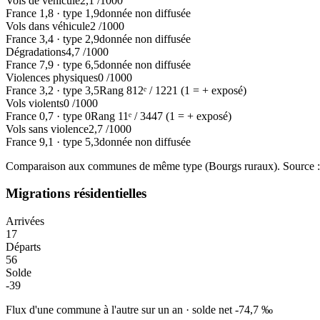
Vols de véhicule
2,1
/1000
France
1,8
·
type
1,9
donnée non diffusée
Vols dans véhicule
2
/1000
France
3,4
·
type
2,9
donnée non diffusée
Dégradations
4,7
/1000
France
7,9
·
type
6,5
donnée non diffusée
Violences physiques
0
/1000
France
3,2
·
type
3,5
Rang
812
ᵉ /
1221
(1 = + exposé)
Vols violents
0
/1000
France
0,7
·
type
0
Rang
11
ᵉ /
3447
(1 = + exposé)
Vols sans violence
2,7
/1000
France
9,1
·
type
5,3
donnée non diffusée
Comparaison aux communes de même type (
Bourgs ruraux
). Source
Migrations résidentielles
Arrivées
17
Départs
56
Solde
-39
Flux d'une commune à l'autre sur un an
·
solde net
-74,7
‰