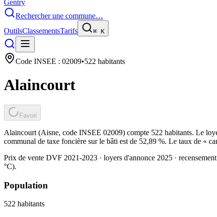
Gentry
Rechercher une commune…
Outils
Classements
Tarifs
⌘
K
Code INSEE :
02009
•
522
habitants
Alaincourt
Favori
Alaincourt (Aisne, code INSEE 02009) compte 522 habitants. Le loyer
communal de taxe foncière sur le bâti est de 52,89 %. Le taux de « ca
Prix de vente DVF 2021-2023 · loyers d'annonce 2025 · recensement
°C).
Population
522
habitants