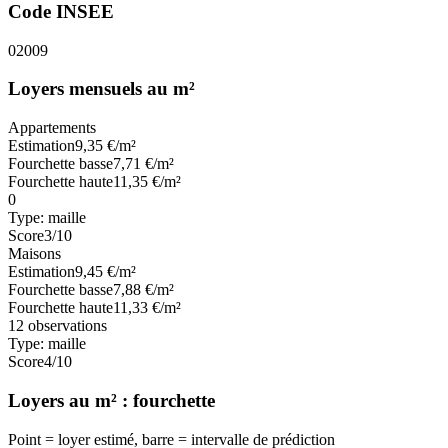
Code INSEE
02009
Loyers mensuels au m²
Appartements
Estimation
9,35
€/m²
Fourchette basse
7,71
€/m²
Fourchette haute
11,35
€/m²
0
Type:
maille
Score
3
/10
Maisons
Estimation
9,45
€/m²
Fourchette basse
7,88
€/m²
Fourchette haute
11,33
€/m²
12
observations
Type:
maille
Score
4
/10
Loyers au m² : fourchette
Point = loyer estimé, barre = intervalle de prédiction