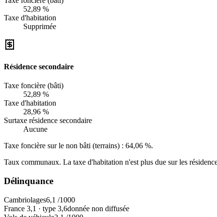
Taxe foncière (bâti)
52,89 %
Taxe d'habitation
Supprimée
Résidence secondaire
Taxe foncière (bâti)
52,89 %
Taxe d'habitation
28,96 %
Surtaxe résidence secondaire
Aucune
Taxe foncière sur le non bâti (terrains) :
64,06 %
.
Taux communaux. La taxe d'habitation n'est plus due sur les résidence
Délinquance
Cambriolages
6,1
/1000
France
3,1
·
type
3,6
donnée non diffusée