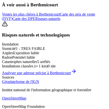
À voir aussi à
Berthenicourt
Ventes les plus chères à Berthenicourt
Carte des prix de vente
(DVF)
Carte des DPE
Risques naturels
Risques naturels et technologiques
Inondation
Sismicité
1 - TRES FAIBLE
Argiles
Exposition faible
Radon
Potentiel faible
Catastrophes naturelles
5 arrêtés
Installations classées (≈ 1 km)
0 site
Analyser une adresse précise à
Berthenicourt
Sources
Géoplateforme de l'IGN
Institut national de l'information géographique et forestière
OpenStreetMap
OpenStreetMap Foundation