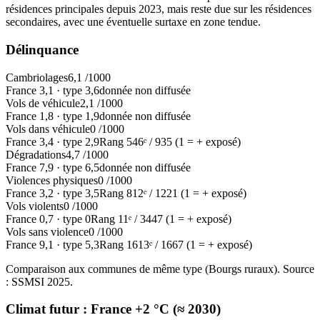
résidences principales depuis 2023, mais reste due sur les résidences
secondaires, avec une éventuelle surtaxe en zone tendue.
Délinquance
Cambriolages
6,1
/1000
France
3,1
·
type
3,6
donnée non diffusée
Vols de véhicule
2,1
/1000
France
1,8
·
type
1,9
donnée non diffusée
Vols dans véhicule
0
/1000
France
3,4
·
type
2,9
Rang
546
ᵉ /
935
(1 = + exposé)
Dégradations
4,7
/1000
France
7,9
·
type
6,5
donnée non diffusée
Violences physiques
0
/1000
France
3,2
·
type
3,5
Rang
812
ᵉ /
1221
(1 = + exposé)
Vols violents
0
/1000
France
0,7
·
type
0
Rang
11
ᵉ /
3447
(1 = + exposé)
Vols sans violence
0
/1000
France
9,1
·
type
5,3
Rang
1613
ᵉ /
1667
(1 = + exposé)
Comparaison aux communes de même type (
Bourgs ruraux
). Source
: SSMSI
2025
.
Climat futur :
France +2 °C (≈ 2030)