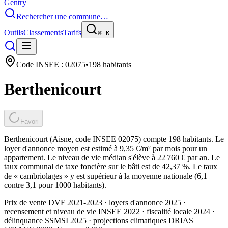
Gentry
Rechercher une commune…
Outils
Classements
Tarifs
⌘
K
Code INSEE :
02075
•
198
habitants
Berthenicourt
Favori
Berthenicourt (Aisne, code INSEE 02075) compte 198 habitants. Le
loyer d'annonce moyen est estimé à 9,35 €/m² par mois pour un
appartement. Le niveau de vie médian s'élève à 22 760 € par an. Le
taux communal de taxe foncière sur le bâti est de 42,37 %. Le taux
de « cambriolages » y est supérieur à la moyenne nationale (6,1
contre 3,1 pour 1000 habitants).
Prix de vente DVF 2021-2023 · loyers d'annonce 2025 ·
recensement et niveau de vie INSEE 2022
· fiscalité locale 2024
·
délinquance SSMSI 2025
· projections climatiques DRIAS