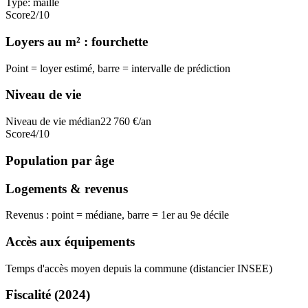
Type:
maille
Score
2
/10
Loyers au m² : fourchette
Point = loyer estimé, barre = intervalle de prédiction
Niveau de vie
Niveau de vie médian
22 760
€/an
Score
4
/10
Population par âge
Logements & revenus
Revenus : point = médiane, barre = 1er au 9e décile
Accès aux équipements
Temps d'accès moyen depuis la commune (distancier INSEE)
Fiscalité
(2024)