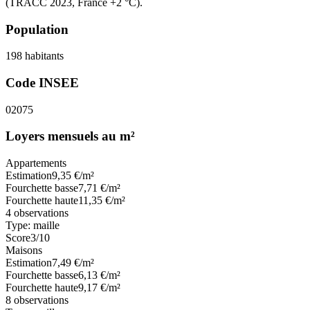
(TRACC 2023, France +2 °C).
Population
198
habitants
Code INSEE
02075
Loyers mensuels au m²
Appartements
Estimation
9,35
€/m²
Fourchette basse
7,71
€/m²
Fourchette haute
11,35
€/m²
4
observations
Type:
maille
Score
3
/10
Maisons
Estimation
7,49
€/m²
Fourchette basse
6,13
€/m²
Fourchette haute
9,17
€/m²
8
observations