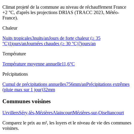
Climat projeté de la commune au niveau de réchauffement France
+2 °C, d'après les projections DRIAS (TRACC 2023, Météo-
France).
Chaleur
Nuits tropicales
3
nuits/an
Jours de forte chaleur (≥ 35
°C)
1
jours/an
Journées chaudes (≥ 30 °C)
7
jours/an
Température
Température moyenne annuelle
11,6
°C
Précipitations
Cumul de précipitations annuelles
756
mm/an
Précipitations extrêmes
(pluie max sur 1 jour)
32
mm
Communes voisines
Urvillers
Séry-lès-Mézières
Alaincourt
Mézières-sur-Oise
Itancourt
Comparez le prix au m², les loyers et le niveau de vie des communes
voisines.