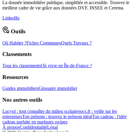
La donnée immobilière publique, simplifiée et accessible. Trouvez le
meilleur cadre de vie grâce aux données DVF, INSEE et Cerema.
LinkedIn
Outils
Où Habiter ?
Fiches Communes
Quels Travaux ?
Classements
Tous les classements
Où vivre en Île-de-France ?
Ressources
Guides immobiliers
Glossaire immobilier
Nos autres outils
Lucyol : tout connaître du milieu scolaire
socs.fr : veille sur les
entreprises
Ton prénom : trouvez le prénom idéal
Ton cadeau : l'idée
cadeau parfaite en quelques swipes
À propos
Confidentialité
Légal