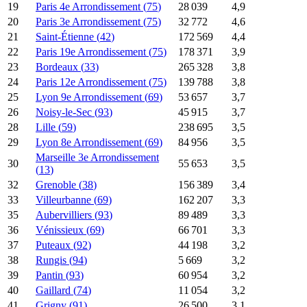
19
Paris 4e Arrondissement
(
75
)
28 039
4,9
20
Paris 3e Arrondissement
(
75
)
32 772
4,6
21
Saint-Étienne
(
42
)
172 569
4,4
22
Paris 19e Arrondissement
(
75
)
178 371
3,9
23
Bordeaux
(
33
)
265 328
3,8
24
Paris 12e Arrondissement
(
75
)
139 788
3,8
25
Lyon 9e Arrondissement
(
69
)
53 657
3,7
26
Noisy-le-Sec
(
93
)
45 915
3,7
28
Lille
(
59
)
238 695
3,5
29
Lyon 8e Arrondissement
(
69
)
84 956
3,5
Marseille 3e Arrondissement
30
55 653
3,5
(
13
)
32
Grenoble
(
38
)
156 389
3,4
33
Villeurbanne
(
69
)
162 207
3,3
35
Aubervilliers
(
93
)
89 489
3,3
36
Vénissieux
(
69
)
66 701
3,3
37
Puteaux
(
92
)
44 198
3,2
38
Rungis
(
94
)
5 669
3,2
39
Pantin
(
93
)
60 954
3,2
40
Gaillard
(
74
)
11 054
3,2
41
Grigny
(
91
)
26 500
3,1