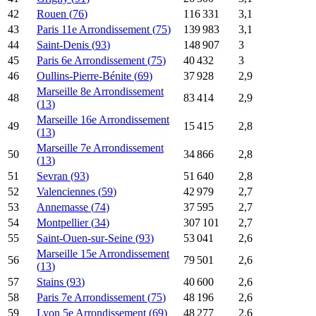
42
Rouen
(
76
)
116 331
3,1
43
Paris 11e Arrondissement
(
75
)
139 983
3,1
44
Saint-Denis
(
93
)
148 907
3
45
Paris 6e Arrondissement
(
75
)
40 432
3
46
Oullins-Pierre-Bénite
(
69
)
37 928
2,9
Marseille 8e Arrondissement
48
83 414
2,9
(
13
)
Marseille 16e Arrondissement
49
15 415
2,8
(
13
)
Marseille 7e Arrondissement
50
34 866
2,8
(
13
)
51
Sevran
(
93
)
51 640
2,8
52
Valenciennes
(
59
)
42 979
2,7
53
Annemasse
(
74
)
37 595
2,7
54
Montpellier
(
34
)
307 101
2,7
55
Saint-Ouen-sur-Seine
(
93
)
53 041
2,6
Marseille 15e Arrondissement
56
79 501
2,6
(
13
)
57
Stains
(
93
)
40 600
2,6
58
Paris 7e Arrondissement
(
75
)
48 196
2,6
59
Lyon 5e Arrondissement
(
69
)
48 277
2,6