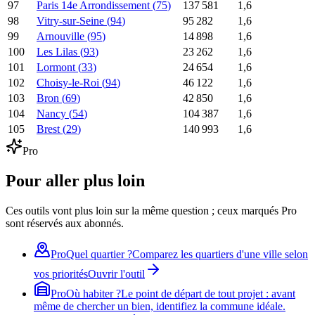
97
Paris 14e Arrondissement
(
75
)
137 581
1,6
98
Vitry-sur-Seine
(
94
)
95 282
1,6
99
Arnouville
(
95
)
14 898
1,6
100
Les Lilas
(
93
)
23 262
1,6
101
Lormont
(
33
)
24 654
1,6
102
Choisy-le-Roi
(
94
)
46 122
1,6
103
Bron
(
69
)
42 850
1,6
104
Nancy
(
54
)
104 387
1,6
105
Brest
(
29
)
140 993
1,6
Pro
Pour aller plus loin
Ces outils vont plus loin sur la même question ; ceux marqués Pro
sont réservés aux abonnés.
Pro
Quel quartier ?
Comparez les quartiers d'une ville selon
vos priorités
Ouvrir l'outil
Pro
Où habiter ?
Le point de départ de tout projet : avant
même de chercher un bien, identifiez la commune idéale.