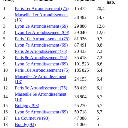
hab.
1
Paris 1er Arrondissement
(
75
)
15 475
20,4
Marseille 1er Arrondissement
2
38 482
14,7
(
13
)
3
Lyon 2e Arrondissement
(
69
)
29 880
12,6
4
Lyon 1er Arrondissement
(
69
)
29 040
12,6
5
Paris 10e Arrondissement
(
75
)
81 926
9,7
6
Lyon 7e Arrondissement
(
69
)
87 491
8,8
7
Paris 2e Arrondissement
(
75
)
20 433
7,3
8
Paris 8e Arrondissement
(
75
)
35 418
7,2
9
Lyon 3e Arrondissement
(
69
)
101 523
6,6
10
Paris 18e Arrondissement
(
75
)
185 825
6,4
Marseille 2e Arrondissement
11
24 153
6,4
(
13
)
12
Paris 9e Arrondissement
(
75
)
58 419
6,1
Marseille 6e Arrondissement
14
38 804
5,7
(
13
)
15
Bobigny
(
93
)
55 270
5,7
16
Lyon 6e Arrondissement
(
69
)
50 718
5,7
17
La Courneuve
(
93
)
47 086
5
18
Bondy
(
93
)
51 066
5