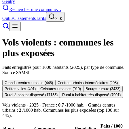
Gentry
Rechercher une commune…
Outils
Classements
Tarifs
⌘
K
Vols violents
: communes les
plus exposées
Faits enregistrés pour 1000 habitants (
2025
), par type de commune.
Source SSMSI.
Grands centres urbains
(
445
)
Centres urbains intermédiaires
(
208
)
Petites villes
(
401
)
Ceintures urbaines
(
919
)
Bourgs ruraux
(
3433
)
Rural à habitat dispersé
(
17133
)
Rural à habitat très dispersé
(
7091
)
Vols violents
·
2025
· France :
0,7
/1000 hab. ·
Grands centres
urbains
:
2
/1000 hab. Communes les plus exposées (top
100
sur
445
).
Faits / 1000
Rang
Commune
Population