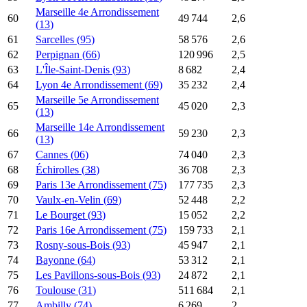
Marseille 4e Arrondissement
60
49 744
2,6
(
13
)
61
Sarcelles
(
95
)
58 576
2,6
62
Perpignan
(
66
)
120 996
2,5
63
L'Île-Saint-Denis
(
93
)
8 682
2,4
64
Lyon 4e Arrondissement
(
69
)
35 232
2,4
Marseille 5e Arrondissement
65
45 020
2,3
(
13
)
Marseille 14e Arrondissement
66
59 230
2,3
(
13
)
67
Cannes
(
06
)
74 040
2,3
68
Échirolles
(
38
)
36 708
2,3
69
Paris 13e Arrondissement
(
75
)
177 735
2,3
70
Vaulx-en-Velin
(
69
)
52 448
2,2
71
Le Bourget
(
93
)
15 052
2,2
72
Paris 16e Arrondissement
(
75
)
159 733
2,1
73
Rosny-sous-Bois
(
93
)
45 947
2,1
74
Bayonne
(
64
)
53 312
2,1
75
Les Pavillons-sous-Bois
(
93
)
24 872
2,1
76
Toulouse
(
31
)
511 684
2,1
77
Ambilly
(
74
)
6 269
2