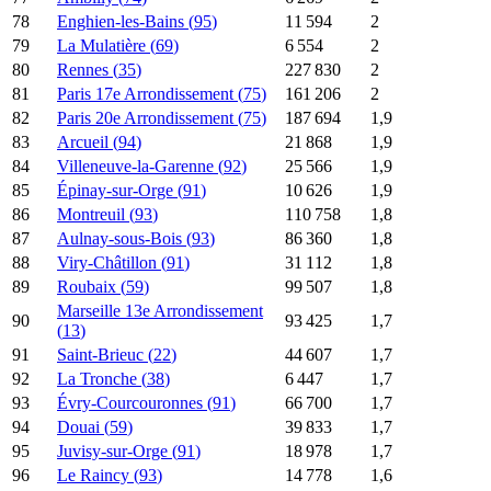
78
Enghien-les-Bains
(
95
)
11 594
2
79
La Mulatière
(
69
)
6 554
2
80
Rennes
(
35
)
227 830
2
81
Paris 17e Arrondissement
(
75
)
161 206
2
82
Paris 20e Arrondissement
(
75
)
187 694
1,9
83
Arcueil
(
94
)
21 868
1,9
84
Villeneuve-la-Garenne
(
92
)
25 566
1,9
85
Épinay-sur-Orge
(
91
)
10 626
1,9
86
Montreuil
(
93
)
110 758
1,8
87
Aulnay-sous-Bois
(
93
)
86 360
1,8
88
Viry-Châtillon
(
91
)
31 112
1,8
89
Roubaix
(
59
)
99 507
1,8
Marseille 13e Arrondissement
90
93 425
1,7
(
13
)
91
Saint-Brieuc
(
22
)
44 607
1,7
92
La Tronche
(
38
)
6 447
1,7
93
Évry-Courcouronnes
(
91
)
66 700
1,7
94
Douai
(
59
)
39 833
1,7
95
Juvisy-sur-Orge
(
91
)
18 978
1,7
96
Le Raincy
(
93
)
14 778
1,6